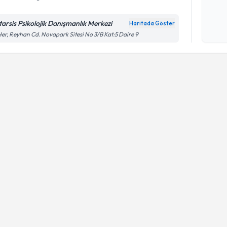
Kişisel
okudum
tarsis Psikolojik Danışmanlık Merkezi
Haritada Göster
işlenm
ler, Reyhan Cd. Novapark Sitesi No 3/B Kat:5 Daire 9