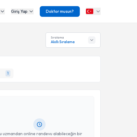
Giriş Yap
Doktor musun?
Sıralama
Akıllı Sıralama
1
akvimi Talebi
Dan. Funda Çiçek Onikioğulları
için randevu
ebi oluşturun. Size bu uzmandan randevu almanız için
hazırlandığında e-posta ile bilgilendireceğiz.
resiniz
u uzmandan online randevu alabileceğin bir