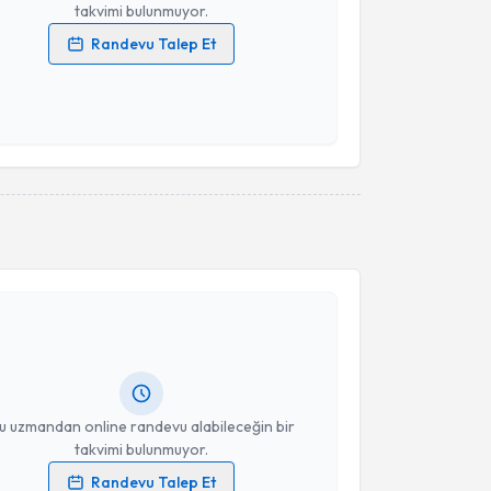
takvimi bulunmuyor.
Randevu Talep Et
 verilerimin işlenmesine ilişkin
Aydınlatma Metni
'ni
 ve kişisel verilerimin belirtilen kapsamda
esini kabul ediyorum.
Takvim Talebini Gönder
akvimi Talebi
işim Uzmanı Esin Ertin Altıparmak
için randevu
ebi oluşturun. Size bu uzmandan randevu almanız için
hazırlandığında e-posta ile bilgilendireceğiz.
resiniz
u uzmandan online randevu alabileceğin bir
takvimi bulunmuyor.
Randevu Talep Et