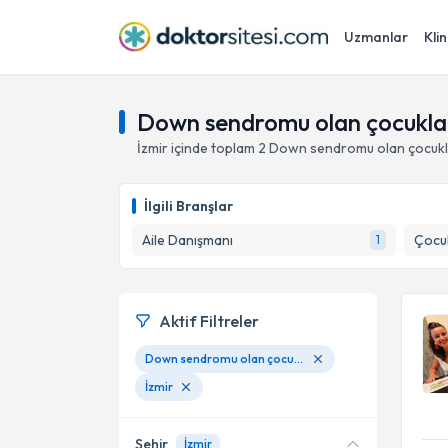
Uzmanlar
Klin
Down sendromu olan çocukların
İzmir
içinde toplam
2
Down sendromu olan çocuklar
İlgili Branşlar
Aile Danışmanı
Çocu
1
Aktif Filtreler
Down sendromu olan çocukların ruh sağlığı
İzmir
Şehir
İzmir