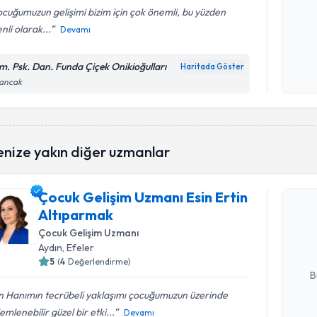
cuğumuzun gelişimi bizim için çok önemli, bu yüzden
nli olarak...
Devamı
Kişisel
okudum
m. Psk. Dan. Funda Çiçek Onikioğulları
Haritada Göster
işlenm
sancak
enize yakın diğer uzmanlar
Randevu T
Çocuk Gelişim Uzmanı Esin Ertin
Çocuk Gel
Altıparmak
takvimi tal
bir takvim 
Çocuk Gelişim Uzmanı
Aydın
, Efeler
E-posta Ad
5
(
4
Değerlendirme)
B
n Hanımın tecrübeli yaklaşımı çocuğumuzun üzerinde
emlenebilir güzel bir etki...
Devamı