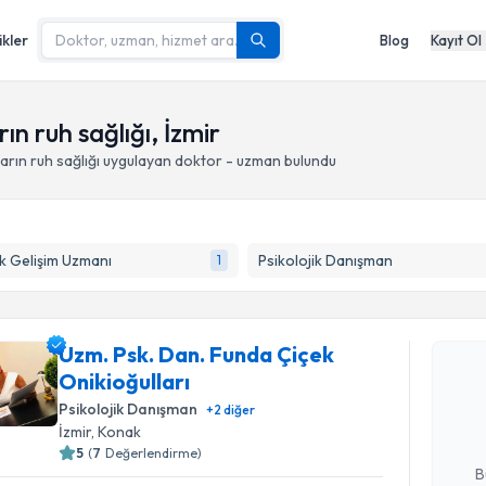
ikler
Blog
Kayıt Ol
 ruh sağlığı, İzmir
ın ruh sağlığı
uygulayan doktor - uzman bulundu
k Gelişim Uzmanı
Psikolojik Danışman
1
Randevu T
Uzm. Psk. Dan. Funda Çiçek
Uzm. Psk. 
Onikioğulları
takvimi tal
bir takvim 
Psikolojik Danışman
+
2
diğer
İzmir
, Konak
E-posta Ad
5
(
7
Değerlendirme)
B