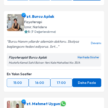
Fzt. Burcu Aplak
Fizyoterapi
İzmir
, Narlıdere
5
(
7
Değerlendirme)
Burcu Hanım yıllardır ailemizin doktoru. Skolyoz
Devamı
başlangıcını tedavi ediyoruz. Sırt...
Fizyoterapist Burcu Aplak
Haritada Göster
Mustafa Kemal Sahil Bulvarı Yeni Kale Mahallesi No: 35/A
En Yakın Saatler
15:00
16:00
17:00
Daha Fazla
Fzt. Mehmet Uygun