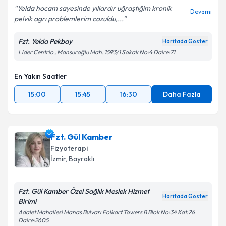
Yelda hocam sayesinde yıllardır uğraştığim kronik
Devamı
pelvik agrı problemlerim cozuldu,...
Fzt. Yelda Pekbay
Haritada Göster
Lider Centrio , Mansuroğlu Mah. 1593/1 Sokak No:4 Daire:71
En Yakın Saatler
15:00
15:45
16:30
Daha Fazla
Fzt. Gül Kamber
Fizyoterapi
İzmir
, Bayraklı
Fzt. Gül Kamber Özel Sağlık Meslek Hizmet
Haritada Göster
Birimi
Adalet Mahallesi Manas Bulvarı Folkart Towers B Blok No:34 Kat:26
Daire:2605