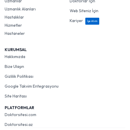
Uzmanlar
Doktorlar İçin
Uzmanlık Alanları
Web Siteniz İçin
Hastalıklar
Kariyer
İşe Alım
Hizmetler
Hastaneler
KURUMSAL
Hakkımızda
Bize Ulaşın
Gizlilik Politikası
Google Takvim Entegrasyonu
Site Haritası
PLATFORMLAR
Doktorsitesi.com
Doktorsitesi.az