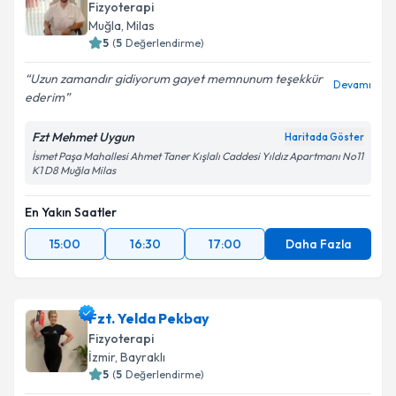
Fizyoterapi
Muğla
, Milas
5
(
5
Değerlendirme)
Uzun zamandır gidiyorum gayet memnunum teşekkür
Devamı
ederim
Fzt Mehmet Uygun
Haritada Göster
İsmet Paşa Mahallesi Ahmet Taner Kışlalı Caddesi Yıldız Apartmanı No11
K1 D8 Muğla Milas
En Yakın Saatler
15:00
16:30
17:00
Daha Fazla
Fzt. Yelda Pekbay
Fizyoterapi
İzmir
, Bayraklı
5
(
5
Değerlendirme)