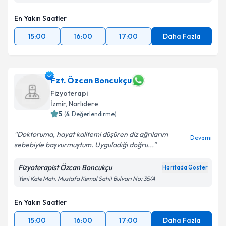
En Yakın Saatler
15:00
16:00
17:00
Daha Fazla
Fzt. Özcan Boncukçu
Fizyoterapi
İzmir
, Narlıdere
5
(
4
Değerlendirme)
Doktoruma, hayat kalitemi düşüren diz ağrılarım
Devamı
sebebiyle başvurmuştum. Uyguladığı doğru...
Fizyoterapist Özcan Boncukçu
Haritada Göster
Yeni Kale Mah. Mustafa Kemal Sahil Bulvarı No: 35/A
En Yakın Saatler
15:00
16:00
17:00
Daha Fazla