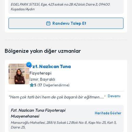
EGELPARK SİTESİ, Ege, 423 sokak no:2B A2 blok Daire:3, 09400
Kuşadası/Aydın
Randevu Talep Et
Randevu Takvimi Talebi
Fzt. Asena Zincap
için randevu takvimi talebi
Bölgenize yakın diğer uzmanlar
oluşturun. Size bu uzmandan randevu almanız için bir
takvim hazırlandığında e-posta ile bilgilendireceğiz.
Fzt. Nazlıcan Tuna
E-posta Adresiniz
Fizyoterapi
İzmir
, Bayraklı
5
(
17
Değerlendirme)
Devamı
Hem çok tatlı biri hem de çok başarılı bir eğitmen....
Kişisel verilerimin işlenmesine ilişkin
Aydınlatma
Metni
'ni okudum ve kişisel verilerimin belirtilen
Fzt. Nazlıcan Tuna Fizyoterapi
kapsamda işlenmesini kabul ediyorum.
Haritada Göster
Muayenehanesi
Mansuroğlu Mahallesi, 288/6 Sokak L2 Blok No: 8, Kapı No: 25, Kat: 5,
Daire: 25,
Takvim Talebini Gönder