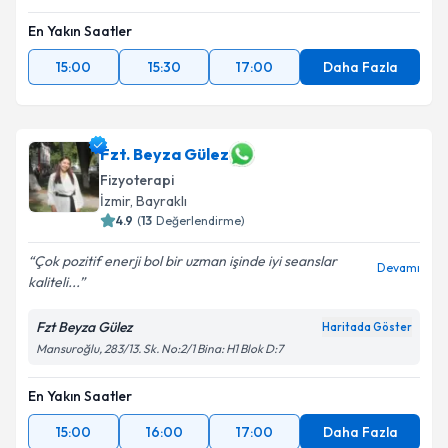
En Yakın Saatler
15:00
15:30
17:00
Daha Fazla
Fzt. Beyza Gülez
Fizyoterapi
İzmir
, Bayraklı
4.9
(
13
Değerlendirme)
Çok pozitif enerji bol bir uzman işinde iyi seanslar
Devamı
kaliteli...
Fzt Beyza Gülez
Haritada Göster
Mansuroğlu, 283/13. Sk. No:2/1 Bina: H1 Blok D:7
En Yakın Saatler
15:00
16:00
17:00
Daha Fazla