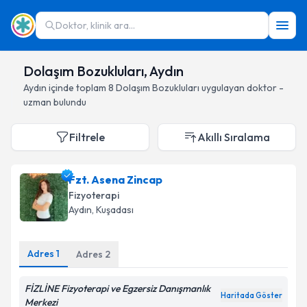
Doktor, klinik ara...
Dolaşım Bozukluları, Aydın
Aydın
içinde toplam
8
Dolaşım Bozukluları
uygulayan doktor -
uzman bulundu
Filtrele
Akıllı Sıralama
Fzt. Asena Zincap
Fizyoterapi
Aydın
, Kuşadası
Adres
1
Adres
2
FİZLİNE Fizyoterapi ve Egzersiz Danışmanlık
Haritada Göster
Merkezi