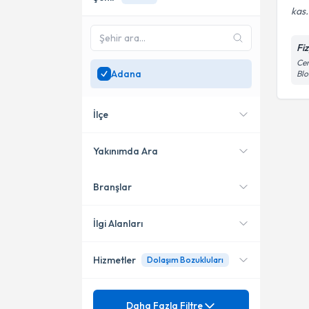
kas.
Fi
Cem
Adana
Blo
İlçe
Yakınımda Ara
Branşlar
Konumuma yakın uzmanları
Seyhan
göster
İlgi Alanları
Hizmetler
Dolaşım Bozukluları
Fizyoterapi
Mezuniyet
Ağrı Kontrolü
Daha Fazla Filtre