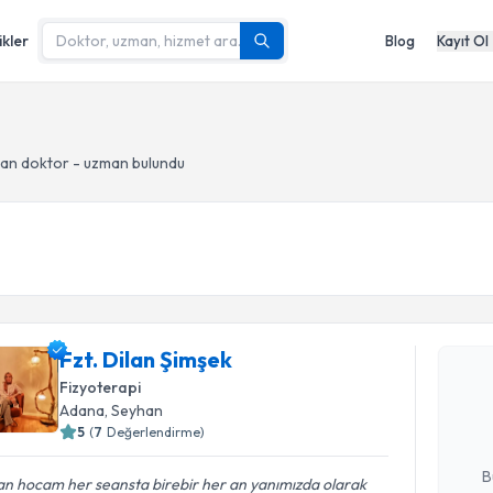
ikler
Blog
Kayıt Ol
an doktor - uzman bulundu
Randevu T
Fzt. Dilan Şimşek
Fzt. Dilan
uzmandan ra
Fizyoterapi
posta ile bi
Adana
, Seyhan
5
(
7
Değerlendirme)
E-posta Ad
B
an hocam her seansta birebir her an yanımızda olarak