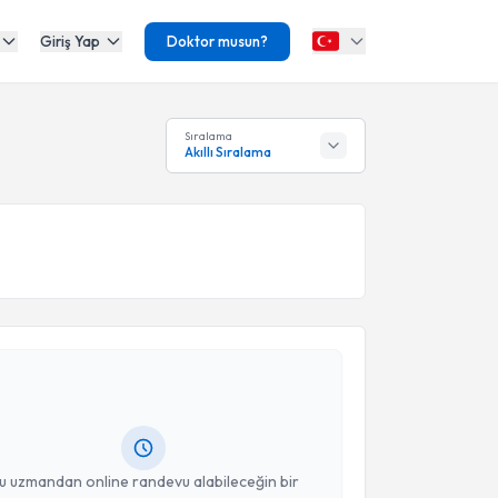
Giriş Yap
Doktor musun?
Sıralama
Akıllı Sıralama
akvimi Talebi
 Şimşek
için randevu takvimi talebi oluşturun. Size bu
ndevu almanız için bir takvim hazırlandığında e-
lgilendireceğiz.
resiniz
u uzmandan online randevu alabileceğin bir