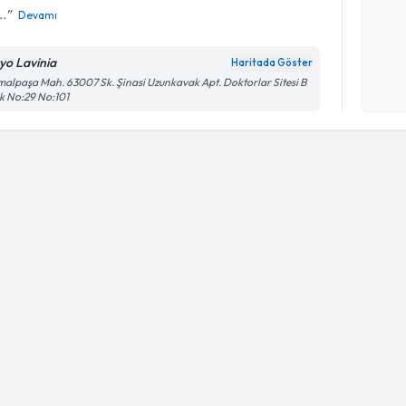
..
Devamı
Kişisel
zyo Lavinia
Haritada Göster
okudum
alpaşa Mah. 63007 Sk. Şinasi Uzunkavak Apt. Doktorlar Sitesi B
işlenm
k No:29 No:101