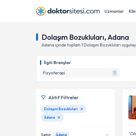
Uzmanlar
Klin
Dolaşım Bozukluları, Adana
Adana
içinde toplam
1
Dolaşım Bozukluları
uygulay
İlgili Branşlar
Fizyoterapi
1
Aktif Filtreler
Dolaşım Bozukluları
Adana
Dil
Şehir
Adana