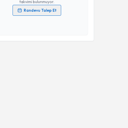
takvimi bulunmuyor.
Randevu Talep Et
 verilerimin işlenmesine ilişkin
Aydınlatma Metni
'ni
 ve kişisel verilerimin belirtilen kapsamda
esini kabul ediyorum.
Takvim Talebini Gönder