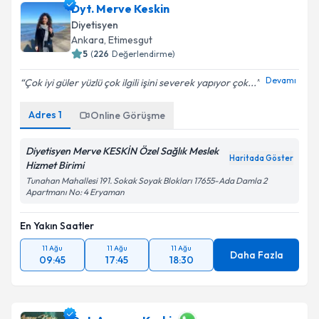
Dyt. Merve Keskin
Diyetisyen
Ankara
, Etimesgut
5
(
226
Değerlendirme)
Devamı
Çok iyi güler yüzlü çok ilgili işini severek yapıyor çok...
Adres
1
Online Görüşme
Diyetisyen Merve KESKİN Özel Sağlık Meslek
Haritada Göster
Hizmet Birimi
Tunahan Mahallesi 191. Sokak Soyak Blokları 17655-Ada Damla 2
Apartmanı No: 4 Eryaman
En Yakın Saatler
11 Ağu
11 Ağu
11 Ağu
Daha Fazla
09:45
17:45
18:30