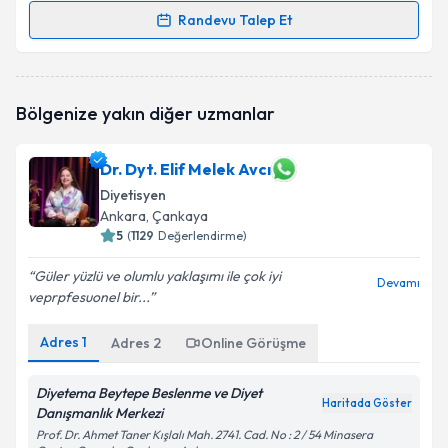
Randevu Talep Et
Randevu Takvimi Talebi
Uzm. Dyt. Beyza Nur Şeker
için randevu takvimi
Bölgenize yakın diğer uzmanlar
talebi oluşturun. Size bu uzmandan randevu almanız
için bir takvim hazırlandığında e-posta ile
bilgilendireceğiz.
Dr. Dyt. Elif Melek Avcı
Diyetisyen
E-posta Adresiniz
Ankara
, Çankaya
5
(
1129
Değerlendirme)
Güler yüzlü ve olumlu yaklaşımı ile çok iyi
Devamı
Kişisel verilerimin işlenmesine ilişkin
Aydınlatma
veprpfesuonel bir...
Metni
'ni okudum ve kişisel verilerimin belirtilen
kapsamda işlenmesini kabul ediyorum.
Adres
1
Adres
2
Online Görüşme
Diyetema Beytepe Beslenme ve Diyet
Takvim Talebini Gönder
Haritada Göster
Danışmanlık Merkezi
Prof. Dr. Ahmet Taner Kışlalı Mah. 2741. Cad. No : 2 / 54 Minasera