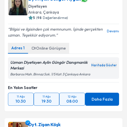
Diyetisyen
Ankara
, Çankaya
5
(
98
Değerlendirme)
Bilgisi ve ilgisinden çok memnunum. İşinde gerçekten
Devamı
uzman. Teşekkür ediyorum.
Adres
1
Online Görüşme
Uzman Diyetisyen Aylin Güngör Danışmanlık
Haritada Göster
Merkezi
Barbaros Mah. Binnaz Sok. 1/5 Kat: 3 Çankaya Ankara
En Yakın Saatler
11 Ağu
11 Ağu
12 Ağu
Daha Fazla
10:30
19:30
08:00
Dyt. Zişan Köşk