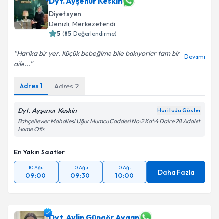
Dyt. Ayşenur Keskin
Diyetisyen
Denizli
, Merkezefendi
5
(
85
Değerlendirme)
Harika bir yer. Küçük bebeğime bile bakıyorlar tam bir
Devamı
aile...
Adres
1
Adres
2
Dyt. Ayşenur Keskin
Haritada Göster
Bahçelievler Mahallesi Uğur Mumcu Caddesi No:2 Kat:4 Daire:28 Adalet
Home Ofis
En Yakın Saatler
10 Ağu
10 Ağu
10 Ağu
Daha Fazla
09:00
09:30
10:00
Dyt. Aylin Güngör Aygan