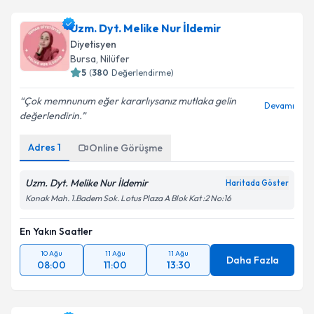
Uzm. Dyt. Melike Nur İldemir
Diyetisyen
Bursa
, Nilüfer
5
(
380
Değerlendirme)
Çok memnunum eğer kararlıysanız mutlaka gelin
Devamı
değerlendirin.
Adres
1
Online Görüşme
Uzm. Dyt. Melike Nur İldemir
Haritada Göster
Konak Mah. 1.Badem Sok. Lotus Plaza A Blok Kat :2 No:16
En Yakın Saatler
10 Ağu
11 Ağu
11 Ağu
Daha Fazla
08:00
11:00
13:30