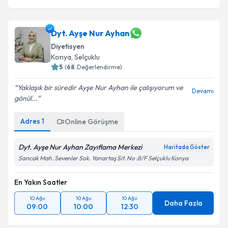
Dyt. Ayşe Nur Ayhan
Diyetisyen
Konya
, Selçuklu
5
(
68
Değerlendirme)
Yaklaşık bir süredir Ayşe Nur Ayhan ile çalışıyorum ve
Devamı
gönül...
Adres
1
Online Görüşme
Dyt. Ayşe Nur Ayhan Zayıflama Merkezi
Haritada Göster
Sancak Mah. Sevenler Sok. Yanartaş Sit. No :8/F Selçuklu Konya
En Yakın Saatler
10 Ağu
10 Ağu
10 Ağu
Daha Fazla
09:00
10:00
12:30