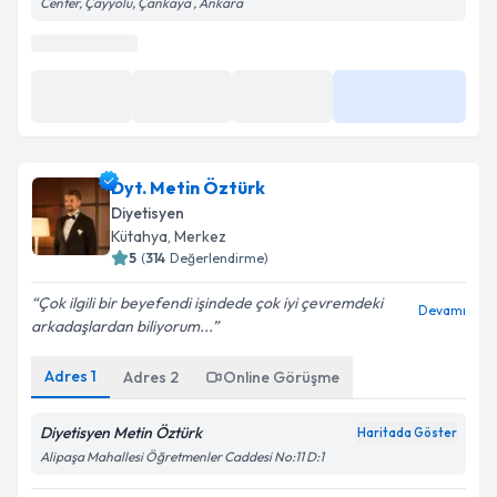
Center, Çayyolu, Çankaya , Ankara
Dyt. Metin Öztürk
Diyetisyen
Kütahya
, Merkez
5
(
314
Değerlendirme)
Çok ilgili bir beyefendi işindede çok iyi çevremdeki
Devamı
arkadaşlardan biliyorum...
Adres
1
Adres
2
Online Görüşme
Diyetisyen Metin Öztürk
Haritada Göster
Alipaşa Mahallesi Öğretmenler Caddesi No:11 D:1