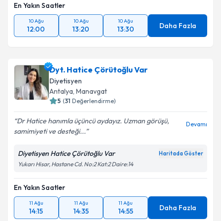
En Yakın Saatler
10 Ağu
10 Ağu
10 Ağu
Daha Fazla
12:00
13:20
13:30
Dyt. Hatice Çörütoğlu Var
Diyetisyen
Antalya
, Manavgat
5
(
31
Değerlendirme)
Dr Hatice hanımla üçüncü aydayız. Uzman görüşü,
Devamı
samimiyeti ve desteği...
Diyetisyen Hatice Çörütoğlu Var
Haritada Göster
Yukarı Hisar, Hastane Cd. No:2 Kat:2 Daire:14
En Yakın Saatler
11 Ağu
11 Ağu
11 Ağu
Daha Fazla
14:15
14:35
14:55