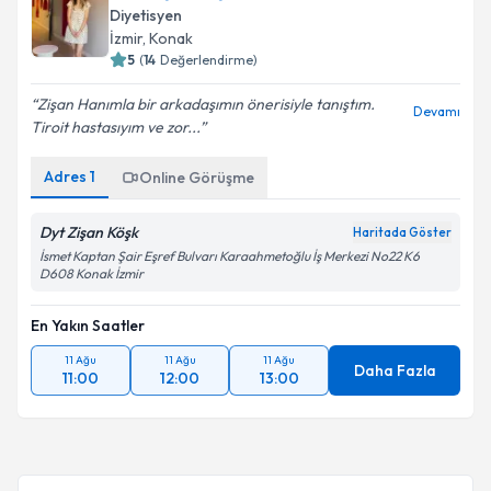
Diyetisyen
İzmir
, Konak
5
(
14
Değerlendirme)
Zişan Hanımla bir arkadaşımın önerisiyle tanıştım.
Devamı
Tiroit hastasıyım ve zor...
Adres
1
Online Görüşme
Dyt Zişan Köşk
Haritada Göster
İsmet Kaptan Şair Eşref Bulvarı Karaahmetoğlu İş Merkezi No22 K6
D608 Konak İzmir
En Yakın Saatler
11 Ağu
11 Ağu
11 Ağu
Daha Fazla
11:00
12:00
13:00