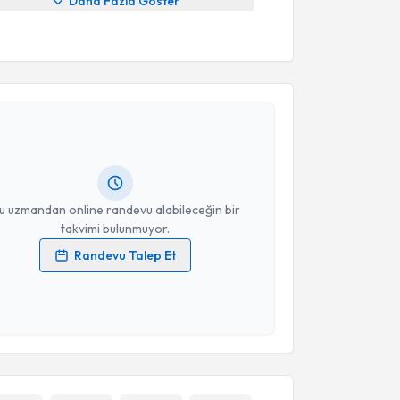
Daha Fazla Göster
akvimi Talebi
 Tevhide Çelenk
için randevu takvimi talebi
Size bu uzmandan randevu almanız için bir takvim
ında e-posta ile bilgilendireceğiz.
resiniz
u uzmandan online randevu alabileceğin bir
takvimi bulunmuyor.
Randevu Talep Et
 verilerimin işlenmesine ilişkin
Aydınlatma Metni
'ni
 ve kişisel verilerimin belirtilen kapsamda
esini kabul ediyorum.
Takvim Talebini Gönder