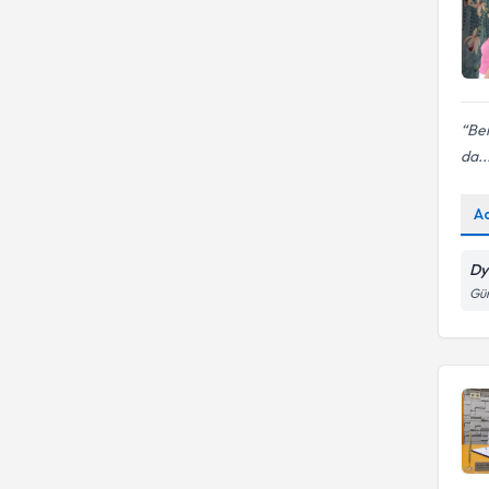
Ben
da..
A
Dy
Güm