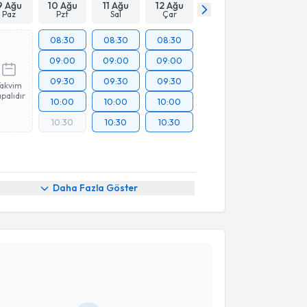
9 Ağu
10 Ağu
11 Ağu
12 Ağu
Paz
Pzt
Sal
Çar
08:30
08:30
08:30
09:00
09:00
09:00
09:30
09:30
09:30
Takvim
palıdır
10:00
10:00
10:00
10:30
10:30
10:30
Daha Fazla Göster
akvimi Talebi
 Karslı
için randevu takvimi talebi oluşturun. Size bu
ndevu almanız için bir takvim hazırlandığında e-
lgilendireceğiz.