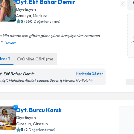
Dyt. Elif Bahar Demir
Diyetisyen
Amasya
, Merkez
5
(
560
Değerlendirme)
 kilo almak için gittim güler yüzle karşılıyorlar zamanın
ka
.
Devamı
dres
1
Online Görüşme
t. Elif Bahar Demir
Haritada Göster
üşlü Mahallesi Atatürk caddesi Seven İş Merkezi No:9 Kat:4
Randevu T
Dyt. Burcu Karslı
Dyt. Burcu
Diyetisyen
uzmandan ra
Giresun
, Giresun
posta ile bi
5
(
2
Değerlendirme)