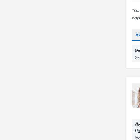
Gir
kay
A
Gi
Şey
Öz
Ha
Yen