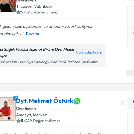
Diyetisyen
Trabzon
, Vakfıkebir
5
(
52
Değerlendirme)
 güler yüzlü açıklaması ve anlatımı yeterli iletişimini
ka
endim çok...
Devamı
el Sağlık Meslek Hizmet Birimi Dyt. Melek
Haritada Göster
tepe
aliye Mah. Hacı Ziya Habiboğlu Cad. 58/A Trabzon Vakfıkebir
Dyt. Mehmet Öztürk
Diyetisyen
Amasya
, Merkez
5
(
449
Değerlendirme)