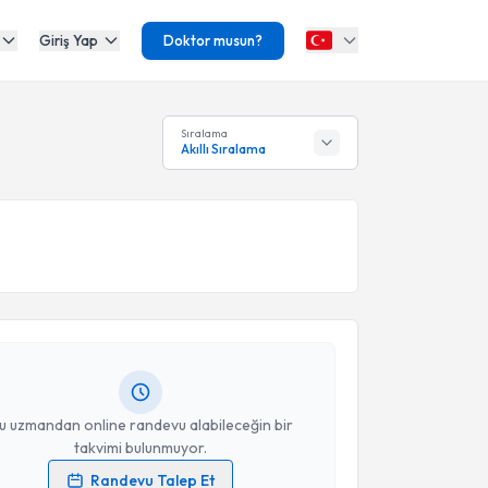
Giriş Yap
Doktor musun?
Sıralama
Akıllı Sıralama
akvimi Talebi
ra Ceceloğlu Ocak
için randevu takvimi talebi
Size bu uzmandan randevu almanız için bir takvim
ında e-posta ile bilgilendireceğiz.
resiniz
u uzmandan online randevu alabileceğin bir
takvimi bulunmuyor.
Randevu Talep Et