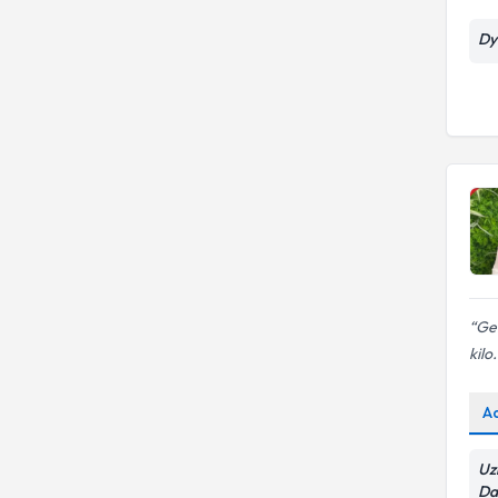
Dy
Ger
kilo.
A
Uz
Da