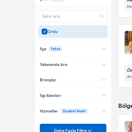
Me
Mus
Ordu
İlçe
Fatsa
Yakınımda Ara
Öz
Avr
Branşlar
Konumuma yakın uzmanları
Fatsa
göster
Altınordu
İlgi Alanları
Bölg
Hizmetler
Diyabet diyeti
Diyetisyen
Mezuniyet
Gıda Alerjileri
Daha Fazla Filtre