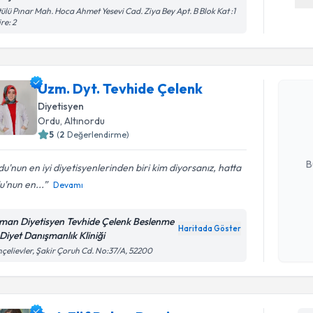
ülü Pınar Mah. Hoca Ahmet Yesevi Cad. Ziya Bey Apt. B Blok Kat :1
re: 2
Randevu T
Uzm. Dyt. Tevhide Çelenk
Uzm. Dyt.
oluşturun. 
Diyetisyen
hazırlandığ
Ordu
, Altınordu
5
(
2
Değerlendirme)
E-posta Ad
B
u'nun en iyi diyetisyenlerinden biri kim diyorsanız, hatta
'nun en...
Devamı
Kişisel
man Diyetisyen Tevhide Çelenk Beslenme
okudum
Haritada Göster
 Diyet Danışmanlık Kliniği
işlenm
çelievler, Şakir Çoruh Cd. No:37/A, 52200