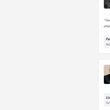
Ge
atam
Ps
140
Uz
Tun