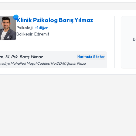
işlenm
Klinik Psi
oluşturun. 
Klinik Psikolog Barış Yılmaz
hazırlandığ
Psikoloji
+
1
diğer
E-posta Ad
Balıkesir
, Edremit
B
m. Kl. Psk. Barış Yılmaz
Haritada Göster
Kişisel
idiye Mahallesi Maşat Caddesi No:2 D:10 Şahin Plaza
okudum
işlenm