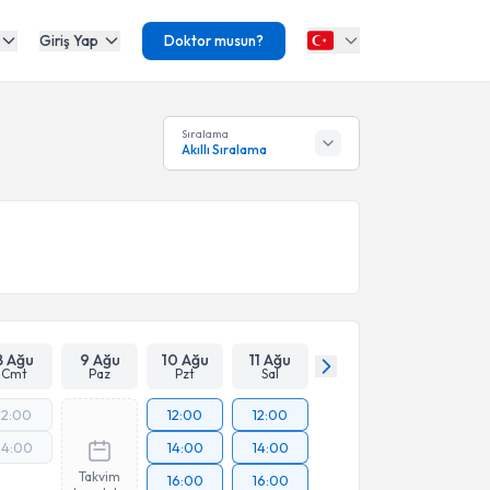
Giriş Yap
Doktor musun?
Sıralama
Akıllı Sıralama
8 Ağu
9 Ağu
10 Ağu
11 Ağu
Cmt
Paz
Pzt
Sal
12:00
12:00
12:00
14:00
14:00
14:00
Takvim
16:00
16:00