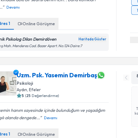
..
Devamı
dres
1
Online Görüşme
inik Psikolog Dilan Demirdöven
Haritada Göster
ış Mah. Menderes Cad. Bazer Apart. No:124 Daire:7
Uzm. Psk. Yasemin Demirbaş
Psikoloji
Aydın
, Efeler
5
(
25
Değerlendirme)
semin hanım sayesinde içinde bulunduğum ve yaşadığım
ka
ılı alanda dengede...
Devamı
dres
1
Online Görüşme