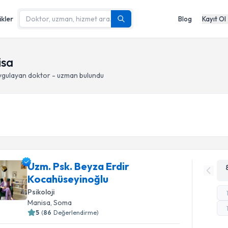
ikler
Blog
Kayıt Ol
isa
gulayan doktor - uzman bulundu
Uzm. Psk. Beyza Erdir
Kocahüseyinoğlu
Psikoloji
Manisa
, Soma
5
(
86
Değerlendirme)