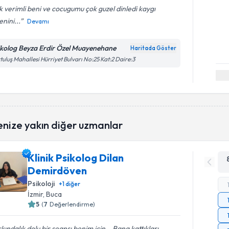
 verimli beni ve cocugumu çok guzel dinledi kaygı
nini...
Devamı
ikolog Beyza Erdir Özel Muayenehane
Haritada Göster
tuluş Mahallesi Hürriyet Bulvarı No:25 Kat:2 Daire:3
enize yakın diğer uzmanlar
Klinik Psikolog Dilan
Demirdöven
Psikoloji
+
1
diğer
İzmir
, Buca
5
(
7
Değerlendirme)
kındalık dolu bir seansı benim icin. . Bana kattıkları