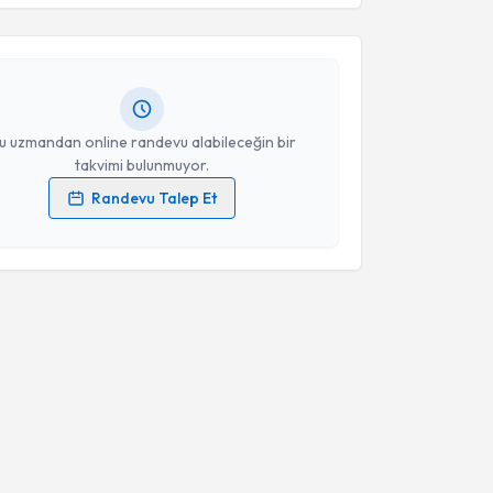
esini kabul ediyorum.
kolog Barış Yılmaz
için randevu takvimi talebi
Size bu uzmandan randevu almanız için bir takvim
ında e-posta ile bilgilendireceğiz.
Takvim Talebini Gönder
resiniz
u uzmandan online randevu alabileceğin bir
takvimi bulunmuyor.
Randevu Talep Et
 verilerimin işlenmesine ilişkin
Aydınlatma Metni
'ni
 ve kişisel verilerimin belirtilen kapsamda
esini kabul ediyorum.
Takvim Talebini Gönder