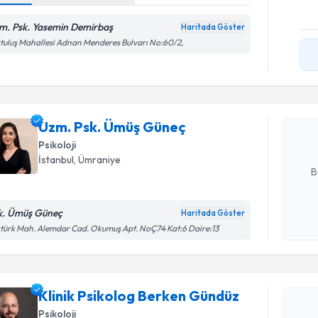
m. Psk. Yasemin Demirbaş
Haritada Göster
tuluş Mahallesi Adnan Menderes Bulvarı No:60/2,
Randevu T
Uzm. Psk.
Size bu uzm
Uzm. Psk. Ümüş Güneç
hazırlandığ
Psikoloji
E-posta Ad
İstanbul
, Ümraniye
B
k. Ümüş Güneç
Haritada Göster
Kişisel
türk Mah. Alemdar Cad. Okumuş Apt. NoÇ74 Kat:6 Daire:13
okudum
Randevu T
işlenm
Klinik Ps
Klinik Psikolog Berken Gündüz
oluşturun. 
Psikoloji
hazırlandığ