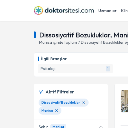
Uzmanlar
Klin
Dissosiyatif Bozukluklar, Man
Manisa
içinde toplam
7
Dissosiyatif Bozukluklar
uy
İlgili Branşlar
Psikoloji
1
Aktif Filtreler
Dissosiyatif Bozukluklar
Manisa
Şehir
Manisa