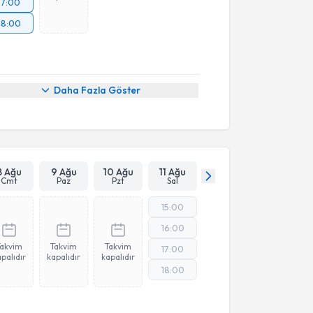
17:00
18:00
Daha Fazla Göster
8 Ağu
9 Ağu
10 Ağu
11 Ağu
Cmt
Paz
Pzt
Sal
15:00
16:00
Takvim
Takvim
Takvim
17:00
palıdır
kapalıdır
kapalıdır
18:00