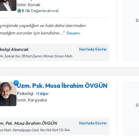
İzmir
, Konak
5
(
14
Değerlendirme)
E-posta Ad
B
çmişimde yaşadığım ve hala daha üzerimden
adığım sorunlar için kendisine...
Devamı
Kişisel
okudum
ikoloji Alsancak
Haritada Göster
Randevu T
işlenm
4. Sokak No:7B Kat:Zemin Mimar Sinan Mah.
Uzm. Psk.
oluşturun. 
Uzm. Psk. Musa İbrahim ÖVGÜN
hazırlandığ
Psikoloji
+
1
diğer
E-posta Ad
İzmir
, Karşıyaka
B
m. Psk. Musa İbrahim ÖVGÜN
Haritada Göster
Randevu T
Kişisel
a Mah. Kemalpaşa Cad. No:146 Kat:1 D:144
okudum