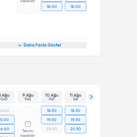
kapalıdır
18:00
18:00
Daha Fazla Göster
8 Ağu
9 Ağu
10 Ağu
11 Ağu
Cmt
Paz
Pzt
Sal
14:00
18:30
18:30
15:00
19:30
19:30
16:00
20:30
20:30
Takvim
kapalıdır