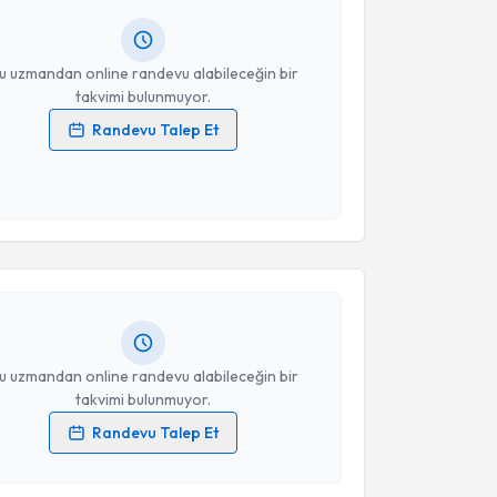
resiniz
u uzmandan online randevu alabileceğin bir
takvimi bulunmuyor.
Randevu Talep Et
 verilerimin işlenmesine ilişkin
Aydınlatma Metni
'ni
 ve kişisel verilerimin belirtilen kapsamda
akvimi Talebi
esini kabul ediyorum.
 Musa İbrahim ÖVGÜN
için randevu takvimi talebi
Takvim Talebini Gönder
Size bu uzmandan randevu almanız için bir takvim
ında e-posta ile bilgilendireceğiz.
resiniz
u uzmandan online randevu alabileceğin bir
takvimi bulunmuyor.
Randevu Talep Et
akvimi Talebi
 verilerimin işlenmesine ilişkin
Aydınlatma Metni
'ni
 ve kişisel verilerimin belirtilen kapsamda