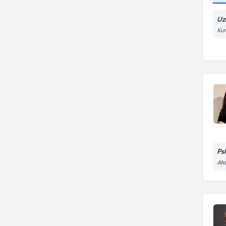
Uz
Kur
Ps
Ata