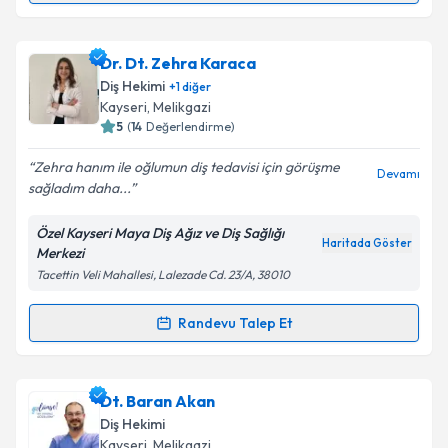
Takvim Talebini Gönder
Dt. Kanşad Pala
için randevu takvimi talebi oluşturun.
Dr. Dt. Zehra Karaca
Size bu uzmandan randevu almanız için bir takvim
Diş Hekimi
+
1
diğer
hazırlandığında e-posta ile bilgilendireceğiz.
Kayseri
, Melikgazi
5
(
14
Değerlendirme)
E-posta Adresiniz
Zehra hanım ile oğlumun diş tedavisi için görüşme
Devamı
sağladım daha...
Özel Kayseri Maya Diş Ağız ve Diş Sağlığı
Kişisel verilerimin işlenmesine ilişkin
Aydınlatma
Haritada Göster
Merkezi
Metni
'ni okudum ve kişisel verilerimin belirtilen
Tacettin Veli Mahallesi, Lalezade Cd. 23/A, 38010
kapsamda işlenmesini kabul ediyorum.
Randevu Talep Et
Randevu Takvimi Talebi
Takvim Talebini Gönder
Dr. Dt. Zehra Karaca
için randevu takvimi talebi
Dt. Baran Akan
oluşturun. Size bu uzmandan randevu almanız için bir
Diş Hekimi
takvim hazırlandığında e-posta ile bilgilendireceğiz.
Kayseri
, Melikgazi