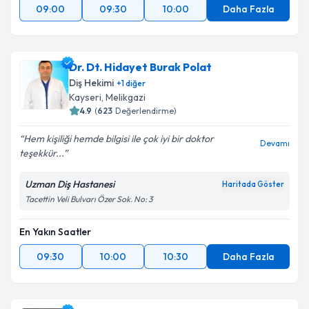
09:00
09:30
10:00
Daha Fazla
Dr. Dt. Hidayet Burak Polat
Diş Hekimi
+
1
diğer
Kayseri
, Melikgazi
4.9
(
623
Değerlendirme)
Hem kişiliği hemde bilgisi ile çok iyi bir doktor
Devamı
teşekkür...
Uzman Diş Hastanesi
Haritada Göster
Tacettin Veli Bulvarı Özer Sok. No: 3
En Yakın Saatler
09:30
10:00
10:30
Daha Fazla