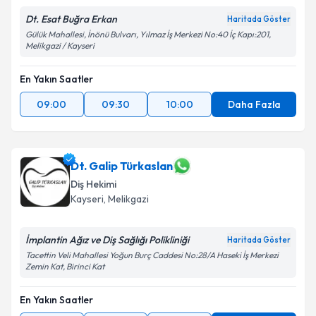
Dt. Esat Buğra Erkan
Haritada Göster
Gülük Mahallesi, İnönü Bulvarı, Yılmaz İş Merkezi No:40 İç Kapı:201,
Melikgazi / Kayseri
En Yakın Saatler
09:00
09:30
10:00
Daha Fazla
Dt. Galip Türkaslan
Diş Hekimi
Kayseri
, Melikgazi
İmplantin Ağız ve Diş Sağlığı Polikliniği
Haritada Göster
Tacettin Veli Mahallesi Yoğun Burç Caddesi No:28/A Haseki İş Merkezi
Zemin Kat, Birinci Kat
En Yakın Saatler