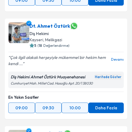
09:00
09:30
10:00
Daha Fazla
Dt. Ahmet Öztürk
Diş Hekimi
Kayseri
, Melikgazi
5
(
18
Değerlendirme)
Çok ilgili alakalı herşeyiyle mükemmel bir hekim hem
Devamı
kendi ...
Diş Hekimi Ahmet Öztürk Muayenehanesi
Haritada Göster
Cumhuriyet Mah. Millet Cad. Hasoğlu Apt. 20/1 38030
En Yakın Saatler
09:00
09:30
10:00
Daha Fazla