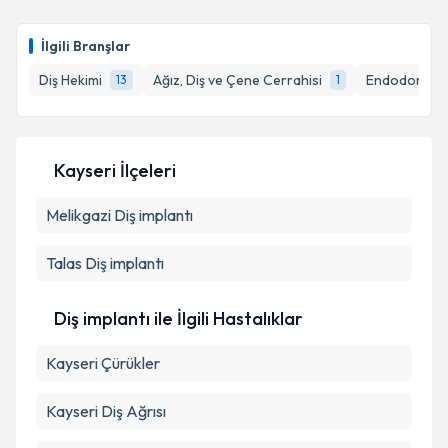
Dt. Turgay Güngör
için randevu takvimi talebi
oluşturun. Size bu uzmandan randevu almanız için bir
Takvim Talebini Gönder
İlgili Branşlar
takvim hazırlandığında e-posta ile bilgilendireceğiz.
Diş Hekimi
Ağız, Diş ve Çene Cerrahisi
Endodonti (K
13
1
E-posta Adresiniz
Kayseri İlçeleri
Kişisel verilerimin işlenmesine ilişkin
Aydınlatma
Melikgazi
Metni
Diş implantı
'ni okudum ve kişisel verilerimin belirtilen
kapsamda işlenmesini kabul ediyorum.
Talas
Diş implantı
Takvim Talebini Gönder
Diş implantı ile İlgili Hastalıklar
Kayseri Çürükler
Kayseri Diş Ağrısı