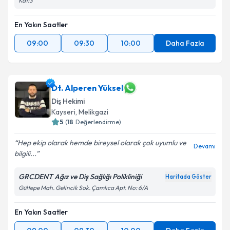
Kat:3
En Yakın Saatler
09:00
09:30
10:00
Daha Fazla
Dt. Alperen Yüksel
Diş Hekimi
Kayseri
, Melikgazi
5
(
18
Değerlendirme)
Hep ekip olarak hemde bireysel olarak çok uyumlu ve
Devamı
bilgili...
GRCDENT Ağız ve Diş Sağlığı Polikliniği
Haritada Göster
Gültepe Mah. Gelincik Sok. Çamlıca Apt. No: 6/A
En Yakın Saatler