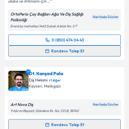
alaka ve ihtimamı için...
OrtoPerio Çay Bağları Ağız Ve Diş Sağlığı
Haritada Göster
Polikinliği
Erenköy mahallesi 1465 Sokak A blok No :1/7
0 (850) 474 04 43
Randevu Takvimi Talebi
Randevu Talep Et
Dt. Zahide Genç
için randevu takvimi talebi
oluşturun. Size bu uzmandan randevu almanız için bir
Dt. Kanşad Pala
takvim hazırlandığında e-posta ile bilgilendireceğiz.
Diş Hekimi
+
1
diğer
E-posta Adresiniz
Kayseri
, Melikgazi
Art Nova Diş
Haritada Göster
Yıldırım Beyazıt, Gökdere Sk. No: 3 D:B, 38140
Kişisel verilerimin işlenmesine ilişkin
Aydınlatma
Metni
'ni okudum ve kişisel verilerimin belirtilen
Randevu Talep Et
kapsamda işlenmesini kabul ediyorum.
Randevu Takvimi Talebi