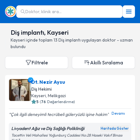
Doktor, klinik ara...
Diş implantı, Kayseri
Kayseri
içinde toplam
13
Diş implantı
uygulayan doktor - uzman
bulundu
Filtrele
Akıllı Sıralama
Dt. Nezir Aysu
Diş Hekimi
Kayseri
, Melikgazi
5
(
76
Değerlendirme)
Devamı
Çok ilgili deneyimli tecrübeli güleryüzlü işine hakim
Livyadent Ağız ve Diş Sağlığı Polikliniği
Haritada Göster
Tacettin Veli Mahallesi Yoğunburç Caddesi No:28 Haseki Vakıf Binası