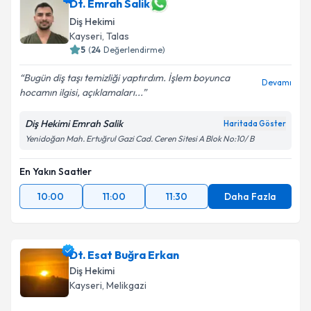
Dt. Emrah Salik
Diş Hekimi
Kayseri
, Talas
5
(
24
Değerlendirme)
Bugün diş taşı temizliği yaptırdım. İşlem boyunca
Devamı
hocamın ilgisi, açıklamaları...
Diş Hekimi Emrah Salik
Haritada Göster
Yenidoğan Mah. Ertuğrul Gazi Cad. Ceren Sitesi A Blok No:10/ B
En Yakın Saatler
10:00
11:00
11:30
Daha Fazla
Dt. Esat Buğra Erkan
Diş Hekimi
Kayseri
, Melikgazi