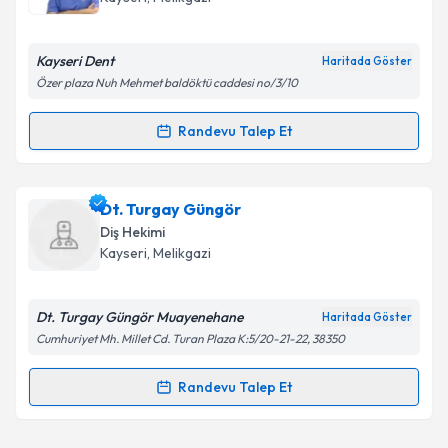
E-posta Adresiniz
Kayseri Dent
Haritada Göster
Özer plaza Nuh Mehmet baldöktü caddesi no/3/10
Kişisel verilerimin işlenmesine ilişkin
Aydınlatma
Randevu Talep Et
Randevu Takvimi Talebi
Metni
'ni okudum ve kişisel verilerimin belirtilen
kapsamda işlenmesini kabul ediyorum.
Dt. Baran Akan
için randevu takvimi talebi oluşturun.
Dt. Turgay Güngör
Size bu uzmandan randevu almanız için bir takvim
Takvim Talebini Gönder
Diş Hekimi
hazırlandığında e-posta ile bilgilendireceğiz.
Kayseri
, Melikgazi
E-posta Adresiniz
Dt. Turgay Güngör Muayenehane
Haritada Göster
Cumhuriyet Mh. Millet Cd. Turan Plaza K:5/20-21-22, 38350
Kişisel verilerimin işlenmesine ilişkin
Aydınlatma
Randevu Talep Et
Randevu Takvimi Talebi
Metni
'ni okudum ve kişisel verilerimin belirtilen
kapsamda işlenmesini kabul ediyorum.