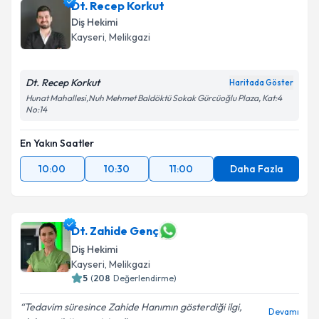
Dt. Recep Korkut
Diş Hekimi
Kayseri
, Melikgazi
Dt. Recep Korkut
Haritada Göster
Hunat Mahallesi,Nuh Mehmet Baldöktü Sokak Gürcüoğlu Plaza, Kat:4
No:14
En Yakın Saatler
10:00
10:30
11:00
Daha Fazla
Dt. Zahide Genç
Diş Hekimi
Kayseri
, Melikgazi
5
(
208
Değerlendirme)
Tedavim süresince Zahide Hanımın gösterdiği ilgi,
Devamı