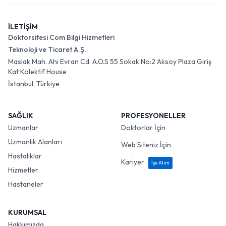
İLETİŞİM
Doktorsitesi Com Bilgi Hizmetleri
Teknoloji ve Ticaret A.Ş.
Maslak Mah. Ahi Evran Cd. A.O.S 55 Sokak No:2 Aksoy Plaza Giriş
Kat Kolektif House
İstanbul, Türkiye
SAĞLIK
PROFESYONELLER
Uzmanlar
Doktorlar İçin
Uzmanlık Alanları
Web Siteniz İçin
Hastalıklar
Kariyer
İşe Alım
Hizmetler
Hastaneler
KURUMSAL
Hakkımızda