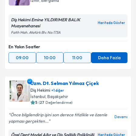
İzmir
, Bergama
Diş Hekimi Emine YILDIRIMER BALIK
Haritada Göster
Muayenehanesi
Fatih Mah. Atatürk Blv. No:173A
En Yakın Saatler
09:00
10:00
11:00
Daha Fazla
Uzm. Dt. Selman Yılmaz Çiçek
Diş Hekimi
+
1
diğer
İstanbul
, Başakşehir
5
(
27
Değerlendirme)
Önce bilgilendirip işini son derece titizlikle ve özenle
Devamı
yapması gerçekten...
Özel Dent Model Ağız ve Diş Sağlığı Polikliniği
Haritada Göster