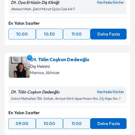
Dt. Oya Ertüzün Diş Kliniği
Haritada Göster
Atakent Mah. Şehit Murat Üçöz Cad.64/1
En Yakın Saatler
10:00
10:30
11:00
Daha Fazla
Dt. Tülin Coşkun Dedeoğlu
Diş Hekimi
Manisa
, Akhisar
Dt. Tülin Coşkun Dedeoğlu
Haritada Göster
İnönü Mahallesi 154. Sokak, Avniye Görk Apartmanı No: 2 İç Kapı No: 1
En Yakın Saatler
09:00
10:00
11:00
Daha Fazla