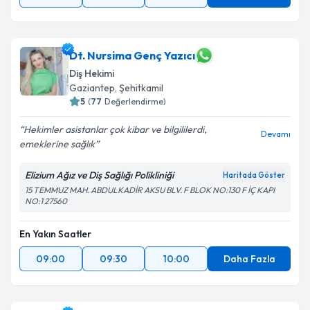
Dt. Nursima Genç Yazıcı
Diş Hekimi
Gaziantep
, Şehitkamil
5
(
77
Değerlendirme)
Hekimler asistanlar çok kibar ve bilgililerdi,
Devamı
emeklerine sağlık
Elizium Ağız ve Diş Sağlığı Polikliniği
Haritada Göster
15 TEMMUZ MAH. ABDULKADİR AKSU BLV. F BLOK NO:130 F İÇ KAPI
NO:1 27560
En Yakın Saatler
09:00
09:30
10:00
Daha Fazla