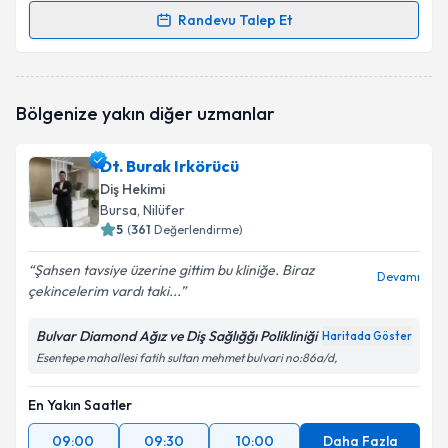
Randevu Talep Et
Randevu Takvimi Talebi
Dt. Büşra Kayış
için randevu takvimi talebi oluşturun.
Bölgenize yakın diğer uzmanlar
Size bu uzmandan randevu almanız için bir takvim
hazırlandığında e-posta ile bilgilendireceğiz.
Dt. Burak Irkörücü
E-posta Adresiniz
Diş Hekimi
Bursa
, Nilüfer
5
(
361
Değerlendirme)
Şahsen tavsiye üzerine gittim bu kliniğe. Biraz
Kişisel verilerimin işlenmesine ilişkin
Aydınlatma
Devamı
çekincelerim vardı taki...
Metni
'ni okudum ve kişisel verilerimin belirtilen
kapsamda işlenmesini kabul ediyorum.
Bulvar Diamond Ağız ve Diş Sağlığğı Polikliniği
Haritada Göster
Esentepe mahallesi fatih sultan mehmet bulvari no:86a/d,
Takvim Talebini Gönder
En Yakın Saatler
09:00
09:30
10:00
Daha Fazla