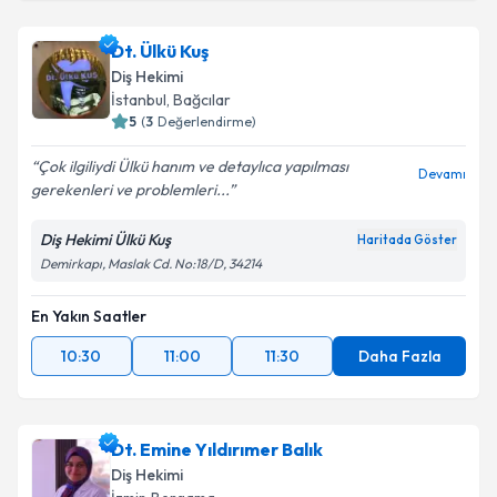
Dt. Ülkü Kuş
Diş Hekimi
İstanbul
, Bağcılar
5
(
3
Değerlendirme)
Çok ilgiliydi Ülkü hanım ve detaylıca yapılması
Devamı
gerekenleri ve problemleri...
Diş Hekimi Ülkü Kuş
Haritada Göster
Demirkapı, Maslak Cd. No:18/D, 34214
En Yakın Saatler
10:30
11:00
11:30
Daha Fazla
Dt. Emine Yıldırımer Balık
Diş Hekimi