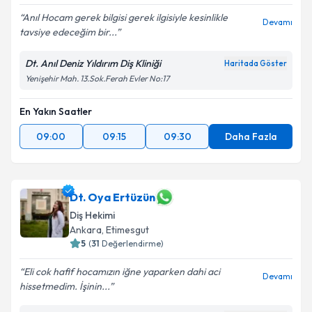
Anıl Hocam gerek bilgisi gerek ilgisiyle kesinlikle
Devamı
tavsiye edeceğim bir...
Dt. Anıl Deniz Yıldırım Diş Kliniği
Haritada Göster
Yenişehir Mah. 13.Sok.Ferah Evler No:17
En Yakın Saatler
09:00
09:15
09:30
Daha Fazla
Dt. Oya Ertüzün
Diş Hekimi
Ankara
, Etimesgut
5
(
31
Değerlendirme)
Eli cok hafif hocamızın iğne yaparken dahi aci
Devamı
hissetmedim. İşinin...