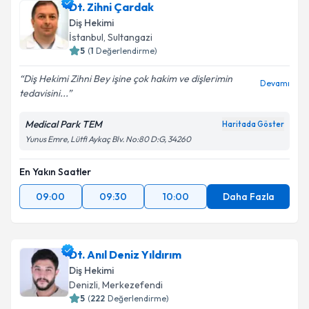
Dt. Zihni Çardak
Diş Hekimi
İstanbul
, Sultangazi
5
(
1
Değerlendirme)
Diş Hekimi Zihni Bey işine çok hakim ve dişlerimin
Devamı
tedavisini...
Medical Park TEM
Haritada Göster
Yunus Emre, Lütfi Aykaç Blv. No:80 D:G, 34260
En Yakın Saatler
09:00
09:30
10:00
Daha Fazla
Dt. Anıl Deniz Yıldırım
Diş Hekimi
Denizli
, Merkezefendi
5
(
222
Değerlendirme)