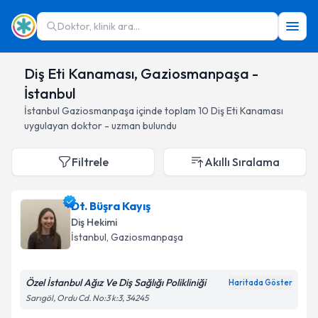
Doktor, klinik ara...
Diş Eti Kanaması, Gaziosmanpaşa -
İstanbul
İstanbul
Gaziosmanpaşa
içinde toplam
10
Diş Eti Kanaması
uygulayan doktor - uzman bulundu
Filtrele
Akıllı Sıralama
Dt. Büşra Kayış
Diş Hekimi
İstanbul
, Gaziosmanpaşa
Özel İstanbul Ağız Ve Diş Sağlığı Polikliniği
Haritada Göster
Sarıgöl, Ordu Cd. No:3 k:3, 34245