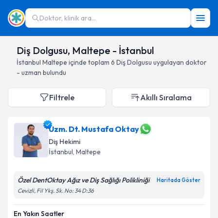
Doktor, klinik ara...
Diş Dolgusu, Maltepe - İstanbul
İstanbul
Maltepe
içinde toplam
6
Diş Dolgusu
uygulayan doktor
- uzman bulundu
Filtrele
Akıllı Sıralama
Uzm. Dt. Mustafa Oktay
Diş Hekimi
İstanbul
, Maltepe
Özel DentOktay Ağız ve Diş Sağlığı Polikliniği
Haritada Göster
Cevizli, Fil Ykş. Sk. No: 34 D:36
En Yakın Saatler