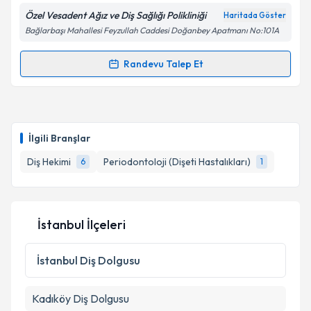
Özel Vesadent Ağız ve Diş Sağlığı Polikliniği
Haritada Göster
Bağlarbaşı Mahallesi Feyzullah Caddesi Doğanbey Apatmanı No:101A
Kişisel verilerimin işlenmesine ilişkin
Aydınlatma
Randevu Talep Et
Randevu Takvimi Talebi
Metni
'ni okudum ve kişisel verilerimin belirtilen
kapsamda işlenmesini kabul ediyorum.
Dt. Volkan Özbalçık
için randevu takvimi talebi
oluşturun. Size bu uzmandan randevu almanız için bir
Takvim Talebini Gönder
İlgili Branşlar
takvim hazırlandığında e-posta ile bilgilendireceğiz.
Diş Hekimi
Periodontoloji (Dişeti Hastalıkları)
6
1
E-posta Adresiniz
İstanbul İlçeleri
Kişisel verilerimin işlenmesine ilişkin
Aydınlatma
Metni
'ni okudum ve kişisel verilerimin belirtilen
İstanbul
Diş Dolgusu
kapsamda işlenmesini kabul ediyorum.
Kadıköy
Diş Dolgusu