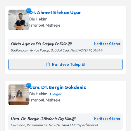
Dt. Ahmet Efekan Uçar
Diş Hekimi
İstanbul
, Maltepe
Olivin Ağız ve Diş Sağlığı Polikliniği
Haritada Göster
Bağlarbaşı, Yenice Pasajı, Bağdat Cad. No:17427 D:17, 34844
Randevu Talep Et
Randevu Takvimi Talebi
Dt. Ahmet Efekan Uçar
için randevu takvimi talebi
Uzm. Dt. Bergin Gökdeniz
oluşturun. Size bu uzmandan randevu almanız için bir
Diş Hekimi
+
1
diğer
takvim hazırlandığında e-posta ile bilgilendireceğiz.
İstanbul
, Maltepe
E-posta Adresiniz
Uzm. Dt. Bergin Gökdeniz Diş Kliniği
Haritada Göster
Feyzullah, Krizantem Sk. No:8/A, 34843 Maltepe/İstanbul