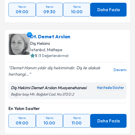
Yarın
Yarın
Yarın
Daha Fazla
09:00
09:30
10:00
Dt. Demet Arslan
Diş Hekimi
İstanbul
, Maltepe
5
(
1
Değerlendirme)
Demet Hanım yıldır diş hekimimdir. Diş ile alakalı
Devamı
herhangi...
Diş Hekimi Demet Arslan Muayenehanesi
Haritada Göster
Bağlar başı Mh. Bağdat Cad. No:372 D.2
En Yakın Saatler
Yarın
Yarın
Yarın
Daha Fazla
09:00
10:00
11:00