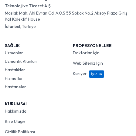
Teknoloji ve Ticaret A.Ş.
Maslak Mah. Ahi Evran Cd. A.O.S 55 Sokak No:2 Aksoy Plaza Giriş
Kat Kolektif House
İstanbul, Türkiye
SAĞLIK
PROFESYONELLER
Uzmanlar
Doktorlar İçin
Uzmanlık Alanları
Web Siteniz İçin
Hastalıklar
Kariyer
İşe Alım
Hizmetler
Hastaneler
KURUMSAL
Hakkımızda
Bize Ulaşın
Gizlilik Politikası