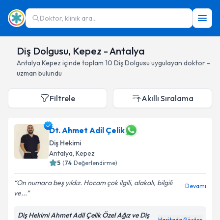
Doktor, klinik ara...
Diş Dolgusu, Kepez - Antalya
Antalya
Kepez
içinde toplam
10
Diş Dolgusu
uygulayan doktor -
uzman bulundu
Filtrele
Akıllı Sıralama
Dt. Ahmet Adil Çelik
Diş Hekimi
Antalya
, Kepez
5
(
74
Değerlendirme)
On numara beş yıldız. Hocam çok ilgili, alakalı, bilgili
Devamı
ve...
Diş Hekimi Ahmet Adil Çelik Özel Ağız ve Diş