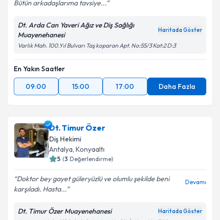
Bütün arkadaşlarıma tavsiye...
Dt. Arda Can Yaveri Ağız ve Diş Sağlığı
Haritada Göster
Muayenehanesi
Varlık Mah. 100.Yıl Bulvarı Taş koparan Apt. No:55/3 Kat:2 D:3
En Yakın Saatler
09:00
15:00
17:00
Daha Fazla
Dt. Timur Özer
Diş Hekimi
Antalya
, Konyaaltı
5
(
3
Değerlendirme)
Doktor bey gayet güleryüzlü ve olumlu şekilde beni
Devamı
karşıladı. Hasta...
Dt. Timur Özer Muayenehanesi
Haritada Göster