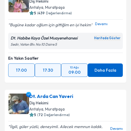
Diş Hekimi
E-posta Adresiniz
Antalya
, Muratpaşa
5
(
439
Değerlendirme)
Devamı
Bugüne kadar oğlum için gittiğim en iyi hekim
Kişisel verilerimin işlenmesine ilişkin
Aydınlatma
Dt. Habibe Kaya Özel Muayenehanesi
Metni
'ni okudum ve kişisel verilerimin belirtilen
Haritada Göster
kapsamda işlenmesini kabul ediyorum.
Sedir, Vatan Blv. No:10 Daire:5
En Yakın Saatler
Takvim Talebini Gönder
10 Ağu
17:00
17:30
Daha Fazla
09:00
Dt. Arda Can Yaveri
Diş Hekimi
Antalya
, Muratpaşa
5
(
72
Değerlendirme)
İlgili, güler yüzlü, deneyimli. Ailecek memnun kaldık.
Devamı