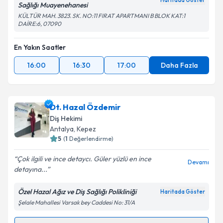
Haritada Göster
Sağlığı Muayenehanesi
KÜLTÜR MAH. 3823. SK. NO:11 FIRAT APARTMANI B BLOK KAT:1
DAİRE:6, 07090
En Yakın Saatler
16:00
16:30
17:00
Daha Fazla
Dt. Hazal Özdemir
Diş Hekimi
Antalya
, Kepez
5
(
1
Değerlendirme)
Çok ilgili ve ince detaycı. Güler yüzlü en ince
Devamı
detayına...
Özel Hazal Ağız ve Diş Sağlığı Polikliniği
Haritada Göster
Şelale Mahallesi Varsak bey Caddesi No: 31/A