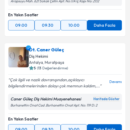
Arapsuyu Mah. 621 Sokak Çetin Apt. No:1/A İç Kapı No: Z02
En Yakın Saatler
09:00
09:30
10:00
Daha Fazla
Dt. Caner Güleç
Diş Hekimi
Antalya
, Muratpaşa
5
(
13
Değerlendirme)
Çok ilgili ve nazik davranışından,açıklayıcı
Devamı
bilgilendirmelerinden dolayı çok memnun kaldım,...
Caner Güleç Diş Hekimi Muayenehanesi
Haritada Göster
Burhanettin Onat Cad .Burhanettin Onat Apt. No: 119 D: 2
En Yakın Saatler
09:00
09:30
10:00
Daha Fazla