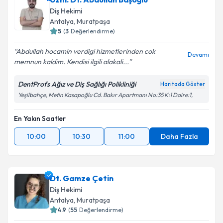
Diş Hekimi
Antalya
, Muratpaşa
5
(
3
Değerlendirme)
Abdullah hocamin verdigi hizmetlerinden cok
Devamı
memnun kaldim. Kendisi ilgili alakali...
DentProfs Ağız ve Diş Sağlığı Polikliniği
Haritada Göster
Yeşilbahçe, Metin Kasapoğlu Cd. Bakır Apartmanı No:35 K:1 Daire:1,
En Yakın Saatler
10:00
10:30
11:00
Daha Fazla
Dt. Gamze Çetin
Diş Hekimi
Antalya
, Muratpaşa
4.9
(
55
Değerlendirme)