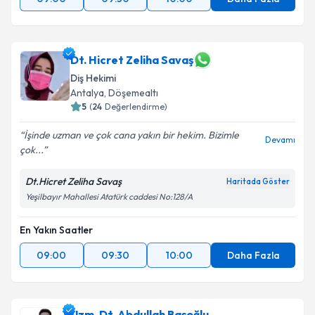
Dt. Hicret Zeliha Savaş
Diş Hekimi
Antalya
, Döşemealtı
5
(
24
Değerlendirme)
İşinde uzman ve çok cana yakın bir hekim. Bizimle
Devamı
çok...
Dt.Hicret Zeliha Savaş
Haritada Göster
Yeşilbayır Mahallesi Atatürk caddesi No:128/A
En Yakın Saatler
09:00
09:30
10:00
Daha Fazla
Uzm. Dt. Abdullah Başoğlu