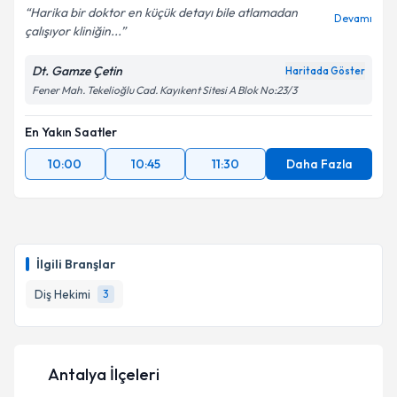
Harika bir doktor en küçük detayı bile atlamadan
Devamı
çalışıyor kliniğin...
Dt. Gamze Çetin
Haritada Göster
Fener Mah. Tekelioğlu Cad. Kayıkent Sitesi A Blok No:23/3
En Yakın Saatler
10:00
10:45
11:30
Daha Fazla
İlgili Branşlar
Diş Hekimi
3
Antalya İlçeleri