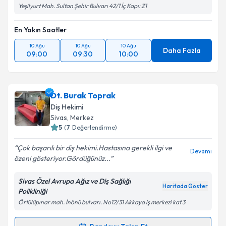
Yeşilyurt Mah. Sultan Şehir Bulvarı 42/1 İç Kapı: Z1
En Yakın Saatler
10 Ağu
10 Ağu
10 Ağu
Daha Fazla
09:00
09:30
10:00
Dt. Burak Toprak
Diş Hekimi
Sivas
, Merkez
5
(
7
Değerlendirme)
Çok başarılı bir diş hekimi.Hastasına gerekli ilgi ve
Devamı
özeni gösteriyor.Gördüğünüz...
Sivas Özel Avrupa Ağız ve Diş Sağlığı
Haritada Göster
Polikliniği
Örtülüpınar mah. İnönü bulvarı. No12/31 Akkaya iş merkezi kat 3