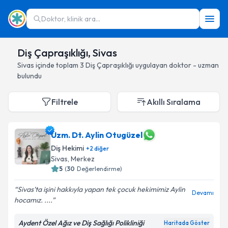
Doktor, klinik ara...
Diş Çapraşıklığı, Sivas
Sivas
içinde toplam
3
Diş Çapraşıklığı
uygulayan doktor - uzman
bulundu
Filtrele
Akıllı Sıralama
Uzm. Dt. Aylin Otugüzel
Diş Hekimi
+
2
diğer
Sivas
, Merkez
5
(
30
Değerlendirme)
Sivas’ta işini hakkıyla yapan tek çocuk hekimimiz Aylin
Devamı
hocamız. ....
Aydent Özel Ağız ve Diş Sağlığı Polikliniği
Haritada Göster