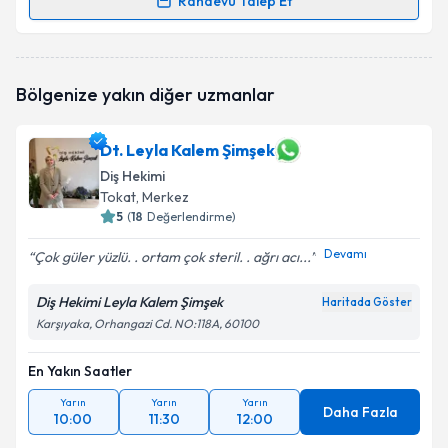
Randevu Talep Et
Randevu Takvimi Talebi
Dt. Burak Toprak
için randevu takvimi talebi
Bölgenize yakın diğer uzmanlar
oluşturun. Size bu uzmandan randevu almanız için bir
takvim hazırlandığında e-posta ile bilgilendireceğiz.
Dt. Leyla Kalem Şimşek
E-posta Adresiniz
Diş Hekimi
Tokat
, Merkez
5
(
18
Değerlendirme)
Devamı
Kişisel verilerimin işlenmesine ilişkin
Aydınlatma
Çok güler yüzlü. . ortam çok steril. . ağrı acı...
Metni
'ni okudum ve kişisel verilerimin belirtilen
kapsamda işlenmesini kabul ediyorum.
Diş Hekimi Leyla Kalem Şimşek
Haritada Göster
Karşıyaka, Orhangazi Cd. NO:118A, 60100
Takvim Talebini Gönder
En Yakın Saatler
Yarın
Yarın
Yarın
Daha Fazla
10:00
11:30
12:00