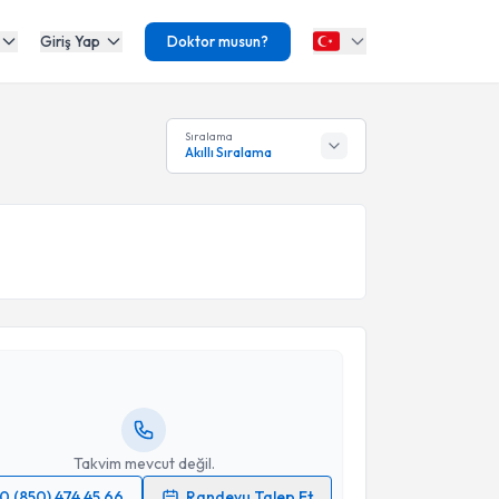
Giriş Yap
Doktor musun?
Sıralama
Akıllı Sıralama
akvimi Talebi
uşma Terapisti Birce Zorlutuna
için randevu
ebi oluşturun. Size bu uzmandan randevu almanız için
hazırlandığında e-posta ile bilgilendireceğiz.
resiniz
Takvim mevcut değil.
0 (850) 474 45 66
Randevu Talep Et