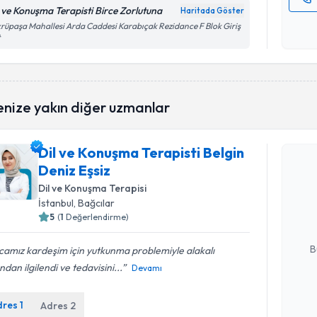
l ve Konuşma Terapisti Birce Zorlutuna
Haritada Göster
Kişisel
rüpaşa Mahallesi Arda Caddesi Karabıçak Rezidance F Blok Giriş
okudum
t
işlenm
enize yakın diğer uzmanlar
Randevu T
Dil ve Konuşma Terapisti Belgin
Deniz Eşsiz
Dil ve Kon
takvimi tal
Dil ve Konuşma Terapisi
bir takvim 
İstanbul
, Bağcılar
5
(
1
Değerlendirme)
E-posta Ad
B
amız kardeşim için yutkunma problemiyle alakalı
ndan ilgilendi ve tedavisini...
Devamı
Kişisel
dres
1
Adres
2
okudum