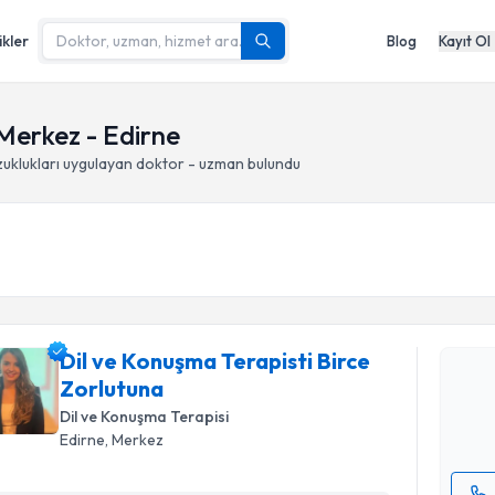
ikler
Blog
Kayıt Ol
 Merkez - Edirne
uklukları
uygulayan doktor - uzman bulundu
Randevu T
Dil ve Kon
takvimi tal
Dil ve Konuşma Terapisti Birce
bir takvim 
Zorlutuna
Dil ve Konuşma Terapisi
E-posta Ad
Edirne
, Merkez