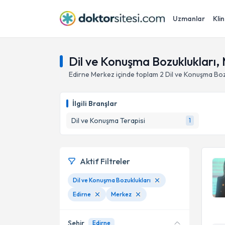
Uzmanlar
Klin
Dil ve Konuşma Bozuklukları,
Edirne
Merkez
içinde toplam
2
Dil ve Konuşma Boz
İlgili Branşlar
Dil ve Konuşma Terapisi
1
Aktif Filtreler
Dil ve Konuşma Bozuklukları
Edirne
Merkez
Şehir
Edirne