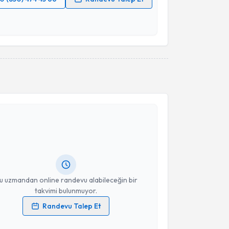
 verilerimin işlenmesine ilişkin
Aydınlatma Metni
'ni
 ve kişisel verilerimin belirtilen kapsamda
esini kabul ediyorum.
Takvim Talebini Gönder
akvimi Talebi
uşma Terapisti Belgin Deniz Eşsiz
için randevu
ebi oluşturun. Size bu uzmandan randevu almanız için
hazırlandığında e-posta ile bilgilendireceğiz.
resiniz
u uzmandan online randevu alabileceğin bir
takvimi bulunmuyor.
Randevu Talep Et
 verilerimin işlenmesine ilişkin
Aydınlatma Metni
'ni
 ve kişisel verilerimin belirtilen kapsamda