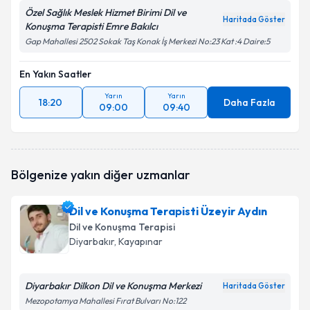
Özel Sağlık Meslek Hizmet Birimi Dil ve
Haritada Göster
Konuşma Terapisti Emre Bakılcı
Gap Mahallesi 2502 Sokak Taş Konak İş Merkezi No:23 Kat :4 Daire:5
En Yakın Saatler
Yarın
Yarın
18:20
Daha Fazla
09:00
09:40
Bölgenize yakın diğer uzmanlar
Dil ve Konuşma Terapisti Üzeyir Aydın
Dil ve Konuşma Terapisi
Diyarbakır
, Kayapınar
Diyarbakır Dilkon Dil ve Konuşma Merkezi
Haritada Göster
Mezopotamya Mahallesi Fırat Bulvarı No:122