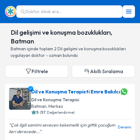
Doktor, klinik ara...
Dil gelişimi ve konuşma bozuklukları,
Batman
Batman
içinde toplam
2
Dil gelişimi ve konuşma bozuklukları
uygulayan doktor - uzman bulundu
Filtrele
Akıllı Sıralama
Dil ve Konuşma Terapisti Emre Bakılcı
Dil ve Konuşma Terapisi
Batman
, Merkez
5
(
57
Değerlendirme)
Çok ilgili samimi sevecen kekemelik için gittik çocuğum
Devamı
ileri derecede...