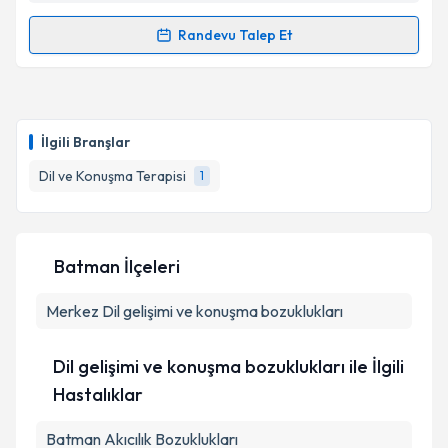
Randevu Talep Et
Randevu Takvimi Talebi
Dil ve Konuşma Terapisti Üzeyir Aydın
için randevu
takvimi talebi oluşturun. Size bu uzmandan randevu
İlgili Branşlar
almanız için bir takvim hazırlandığında e-posta ile
bilgilendireceğiz.
Dil ve Konuşma Terapisi
1
E-posta Adresiniz
Batman İlçeleri
Merkez
Kişisel verilerimin işlenmesine ilişkin
Dil gelişimi ve konuşma bozuklukları
Aydınlatma
Metni
'ni okudum ve kişisel verilerimin belirtilen
kapsamda işlenmesini kabul ediyorum.
Dil gelişimi ve konuşma bozuklukları ile İlgili
Hastalıklar
Takvim Talebini Gönder
Batman Akıcılık Bozuklukları