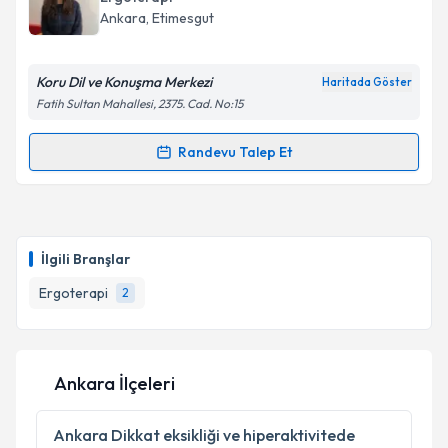
E-posta Adresiniz
Ankara
, Etimesgut
Koru Dil ve Konuşma Merkezi
Haritada Göster
Kişisel verilerimin işlenmesine ilişkin
Aydınlatma
Fatih Sultan Mahallesi, 2375. Cad. No:15
Metni
'ni okudum ve kişisel verilerimin belirtilen
kapsamda işlenmesini kabul ediyorum.
Randevu Talep Et
Randevu Takvimi Talebi
Takvim Talebini Gönder
Ergoterapist Melda Kara
için randevu takvimi talebi
oluşturun. Size bu uzmandan randevu almanız için bir
İlgili Branşlar
takvim hazırlandığında e-posta ile bilgilendireceğiz.
Ergoterapi
2
E-posta Adresiniz
Ankara İlçeleri
Kişisel verilerimin işlenmesine ilişkin
Aydınlatma
Metni
'ni okudum ve kişisel verilerimin belirtilen
Ankara
Dikkat eksikliği ve hiperaktivitede
kapsamda işlenmesini kabul ediyorum.