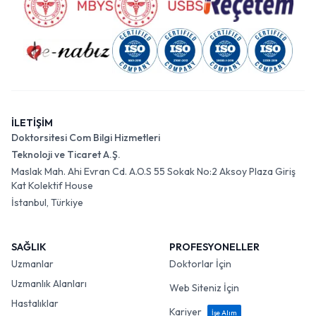
İLETİŞİM
Doktorsitesi Com Bilgi Hizmetleri
Teknoloji ve Ticaret A.Ş.
Maslak Mah. Ahi Evran Cd. A.O.S 55 Sokak No:2 Aksoy Plaza Giriş
Kat Kolektif House
İstanbul, Türkiye
SAĞLIK
PROFESYONELLER
Uzmanlar
Doktorlar İçin
Uzmanlık Alanları
Web Siteniz İçin
Hastalıklar
Kariyer
İşe Alım