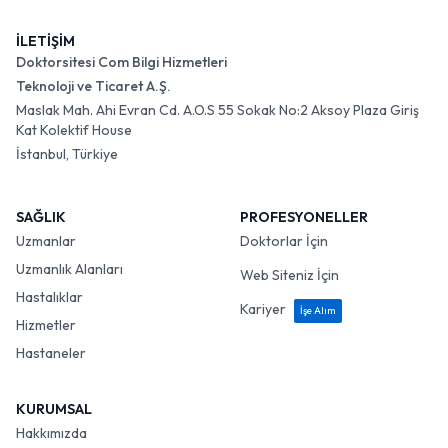
İLETİŞİM
Doktorsitesi Com Bilgi Hizmetleri
Teknoloji ve Ticaret A.Ş.
Maslak Mah. Ahi Evran Cd. A.O.S 55 Sokak No:2 Aksoy Plaza Giriş
Kat Kolektif House
İstanbul, Türkiye
SAĞLIK
PROFESYONELLER
Uzmanlar
Doktorlar İçin
Uzmanlık Alanları
Web Siteniz İçin
Hastalıklar
Kariyer
İşe Alım
Hizmetler
Hastaneler
KURUMSAL
Hakkımızda