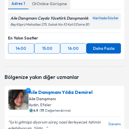
Adres
1
Online Görüşme
Aile Danışmanı Ceyda Yücetürk Danışmanlık
Haritada Göster
Beş Köprü Mahallesi 275. Sokak No:10 Kat:3 Daire:30
En Yakın Saatler
14:00
15:00
16:00
Daha Fazla
Bölgenize yakın diğer uzmanlar
Aile Danışmanı Yıldız Demirel
Aile Danışmanı
Aydın
, Efeler
4.9
(
111
Değerlendirme)
İyi ki gitmişiz diyorum süreç nasıl ilerleyecek tahmin
Devamı
edebiliyorum. Yıldız...