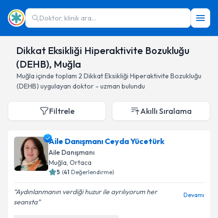
Doktor, klinik ara...
Dikkat Eksikliği Hiperaktivite Bozukluğu
(DEHB), Muğla
Muğla
içinde toplam
2
Dikkat Eksikliği Hiperaktivite Bozukluğu
(DEHB)
uygulayan doktor - uzman bulundu
Filtrele
Akıllı Sıralama
Aile Danışmanı Ceyda Yücetürk
Aile Danışmanı
Muğla
, Ortaca
5
(
41
Değerlendirme)
Aydınlanmanın verdiği huzur ile ayrılıyorum her
Devamı
seansta