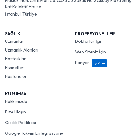
Maslak Mah. Ahi Evran Cd. A.O.S 55 Sokak No:2 Aksoy Plaza Giriş
Kat Kolektif House
İstanbul, Türkiye
SAĞLIK
PROFESYONELLER
Uzmanlar
Doktorlar İçin
Uzmanlık Alanları
Web Siteniz İçin
Hastalıklar
Kariyer
İşe Alım
Hizmetler
Hastaneler
KURUMSAL
Hakkımızda
Bize Ulaşın
Gizlilik Politikası
Google Takvim Entegrasyonu