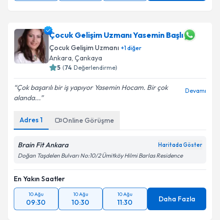
Çocuk Gelişim Uzmanı Yasemin Başlı
Çocuk Gelişim Uzmanı
+
1
diğer
Ankara
, Çankaya
5
(
74
Değerlendirme)
Çok başarılı bir iş yapıyor Yasemin Hocam. Bir çok
Devamı
alanda...
Adres
1
Online Görüşme
Brain Fit Ankara
Haritada Göster
Doğan Taşdelen Bulvarı No:10/2 Ümitköy Hilmi Barlas Residence
En Yakın Saatler
10 Ağu
10 Ağu
10 Ağu
Daha Fazla
09:30
10:30
11:30