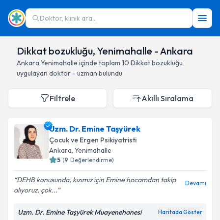
Doktor, klinik ara...
Dikkat bozukluğu, Yenimahalle - Ankara
Ankara
Yenimahalle
içinde toplam
10
Dikkat bozukluğu
uygulayan doktor - uzman bulundu
Filtrele
Akıllı Sıralama
Uzm. Dr. Emine Taşyürek
Çocuk ve Ergen Psikiyatristi
Ankara
, Yenimahalle
5
(
9
Değerlendirme)
DEHB konusunda, kızımız için Emine hocamdan takip
Devamı
alıyoruz, çok...
Uzm. Dr. Emine Taşyürek Muayenehanesi
Haritada Göster