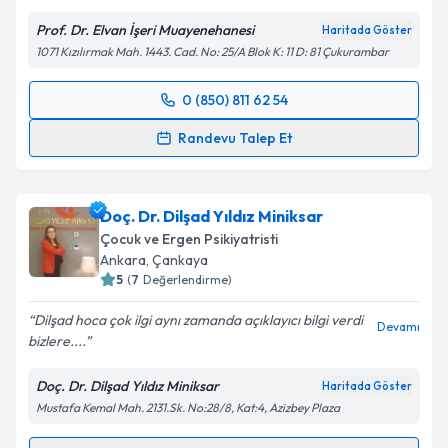
Kişisel verilerimin işlenmesine ilişkin
Aydınlatma
Prof. Dr. Elvan İşeri Muayenehanesi
Haritada Göster
Metni
'ni okudum ve kişisel verilerimin belirtilen
1071 Kızılırmak Mah. 1443. Cad. No: 25/A Blok K: 11 D: 81 Çukurambar
kapsamda işlenmesini kabul ediyorum.
0 (850) 811 62 54
Randevu Takvimi Talebi
Takvim Talebini Gönder
Randevu Talep Et
Prof. Dr. Elvan İşeri
için randevu takvimi talebi
oluşturun. Size bu uzmandan randevu almanız için bir
Doç. Dr. Dilşad Yıldız Miniksar
takvim hazırlandığında e-posta ile bilgilendireceğiz.
Çocuk ve Ergen Psikiyatristi
E-posta Adresiniz
Ankara
, Çankaya
5
(
7
Değerlendirme)
Dilşad hoca çok ilgi aynı zamanda açıklayıcı bilgi verdi
Devamı
bizlere....
Kişisel verilerimin işlenmesine ilişkin
Aydınlatma
Metni
'ni okudum ve kişisel verilerimin belirtilen
Doç. Dr. Dilşad Yıldız Miniksar
Haritada Göster
kapsamda işlenmesini kabul ediyorum.
Mustafa Kemal Mah. 2131.Sk. No:28/8, Kat:4, Azizbey Plaza