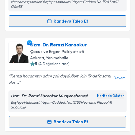
Neorama İş Merkezi Beştepe Mahallesi Yaşam Caddesi No:13/A Kat:11
Ofis:53
Randevu Talep Et
Randevu Takvimi Talebi
Uzm. Dr. Emine Taşyürek
için randevu takvimi talebi
Uzm. Dr. Remzi Karaokur
oluşturun. Size bu uzmandan randevu almanız için bir
Çocuk ve Ergen Psikiyatristi
takvim hazırlandığında e-posta ile bilgilendireceğiz.
Ankara
, Yenimahalle
5
(
4
Değerlendirme)
E-posta Adresiniz
Remzi hocamızın adını çok duyduğum için ilk defa sami
Devamı
ulus...
Uzm. Dr. Remzi Karaokur Muayenehanesi
Haritada Göster
Kişisel verilerimin işlenmesine ilişkin
Aydınlatma
Beştepe Mahallesi, Yaşam Caddesi, No:13/53 Neorama Plaza K:11
Metni
'ni okudum ve kişisel verilerimin belirtilen
Söğütözü
kapsamda işlenmesini kabul ediyorum.
Randevu Talep Et
Randevu Takvimi Talebi
Takvim Talebini Gönder