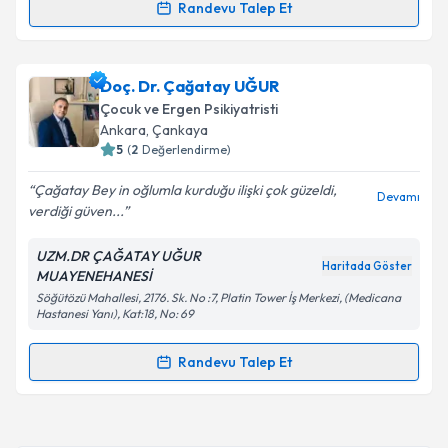
Takvim Talebini Gönder
Randevu Talep Et
Randevu Takvimi Talebi
Doç. Dr. Dilşad Yıldız Miniksar
için randevu takvimi
Doç. Dr. Çağatay UĞUR
talebi oluşturun. Size bu uzmandan randevu almanız
Çocuk ve Ergen Psikiyatristi
için bir takvim hazırlandığında e-posta ile
Ankara
, Çankaya
bilgilendireceğiz.
5
(
2
Değerlendirme)
E-posta Adresiniz
Çağatay Bey in oğlumla kurduğu ilişki çok güzeldi,
Devamı
verdiği güven...
UZM.DR ÇAĞATAY UĞUR
Haritada Göster
MUAYENEHANESİ
Kişisel verilerimin işlenmesine ilişkin
Aydınlatma
Söğütözü Mahallesi, 2176. Sk. No :7, Platin Tower İş Merkezi, (Medicana
Metni
'ni okudum ve kişisel verilerimin belirtilen
Hastanesi Yanı), Kat:18, No: 69
kapsamda işlenmesini kabul ediyorum.
Randevu Talep Et
Randevu Takvimi Talebi
Takvim Talebini Gönder
Doç. Dr. Çağatay UĞUR
için randevu takvimi talebi