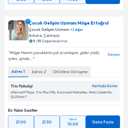
Çocuk Gelişim Uzmanı Müge Ertuğrul
Çocuk Gelişim Uzmanı
+
2
diğer
Ankara
, Çankaya
5
(
111
Değerlendirme)
Müge Hanım çocuklarla çok iyi anlaşan, güler yüzlü,
Devamı
içten, işinde...
Adres
1
Adres
2
Online Görüşme
Trio Psikoloji
Haritada Göster
Alternatif Plaza, Trio Plus Ofis, Kızılırmak Mahallesi, 1446.Cadde No:
12/25 Kat:7
En Yakın Saatler
Yarın
21:00
21:30
Daha Fazla
10:00