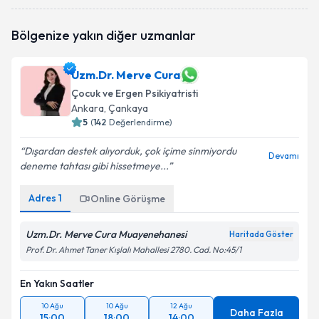
Uzm. Dr. Remzi Karaokur
için randevu takvimi talebi
Bölgenize yakın diğer uzmanlar
oluşturun. Size bu uzmandan randevu almanız için bir
takvim hazırlandığında e-posta ile bilgilendireceğiz.
Uzm.Dr. Merve Cura
E-posta Adresiniz
Çocuk ve Ergen Psikiyatristi
Ankara
, Çankaya
5
(
142
Değerlendirme)
Kişisel verilerimin işlenmesine ilişkin
Aydınlatma
Dışardan destek alıyorduk, çok içime sinmiyordu
Devamı
Metni
'ni okudum ve kişisel verilerimin belirtilen
deneme tahtası gibi hissetmeye...
kapsamda işlenmesini kabul ediyorum.
Adres
1
Online Görüşme
Takvim Talebini Gönder
Uzm.Dr. Merve Cura Muayenehanesi
Haritada Göster
Prof. Dr. Ahmet Taner Kışlalı Mahallesi 2780. Cad. No:45/1
En Yakın Saatler
10 Ağu
10 Ağu
12 Ağu
Daha Fazla
15:00
18:00
14:00