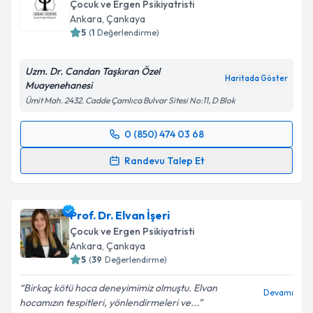
Çocuk ve Ergen Psikiyatristi
Ankara
, Çankaya
5
(
1
Değerlendirme)
Uzm. Dr. Candan Taşkıran Özel
Haritada Göster
Muayenehanesi
Ümit Mah. 2432. Cadde Çamlıca Bulvar Sitesi No:11, D Blok
0 (850) 474 03 68
Randevu Takvimi Talebi
Randevu Talep Et
Uzm. Dr. Candan Taşkıran
için randevu takvimi
talebi oluşturun. Size bu uzmandan randevu almanız
Prof. Dr. Elvan İşeri
için bir takvim hazırlandığında e-posta ile
bilgilendireceğiz.
Çocuk ve Ergen Psikiyatristi
Ankara
, Çankaya
E-posta Adresiniz
5
(
39
Değerlendirme)
Birkaç kötü hoca deneyimimiz olmuştu. Elvan
Devamı
hocamızın tespitleri, yönlendirmeleri ve...