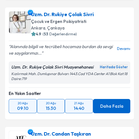
Uzm. Dr. Rukiye Çolak Sivri
Çocuk ve Ergen Psikiyatristi
Ankara
, Çankaya
4.9
(
53
Değerlendirme)
Alanında bilgili ve tecrübeli hocamıza burdan da sevgi
Devamı
ve saygılarımızı...
Uzm. Dr. Rukiye Çolak Sivri Muayenehanesi
Haritada Göster
Kızılırmak Mah. Dumlupınar Bulvarı 1443.Cad YDA Center A1 Blok Kat:18
Daire:719
En Yakın Saatler
20 Ağu
20 Ağu
21 Ağu
Daha Fazla
09:10
15:30
14:40
Uzm. Dr. Candan Taşkıran