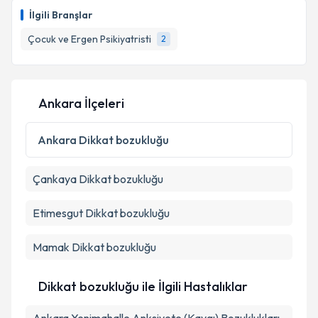
oluşturun. Size bu uzmandan randevu almanız için bir
İlgili Branşlar
takvim hazırlandığında e-posta ile bilgilendireceğiz.
Çocuk ve Ergen Psikiyatristi
2
E-posta Adresiniz
Ankara İlçeleri
Kişisel verilerimin işlenmesine ilişkin
Aydınlatma
Metni
'ni okudum ve kişisel verilerimin belirtilen
Ankara
Dikkat bozukluğu
kapsamda işlenmesini kabul ediyorum.
Çankaya
Dikkat bozukluğu
Takvim Talebini Gönder
Etimesgut
Dikkat bozukluğu
Mamak
Dikkat bozukluğu
Dikkat bozukluğu ile İlgili Hastalıklar