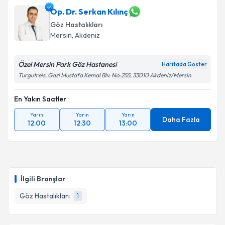
Op. Dr. Serkan Kılınç
Göz Hastalıkları
Mersin
, Akdeniz
Özel Mersin Park Göz Hastanesi
Haritada Göster
Turgutreis, Gazi Mustafa Kemal Blv. No:255, 33010 Akdeniz/Mersin
En Yakın Saatler
Yarın
Yarın
Yarın
Daha Fazla
12:00
12:30
13:00
İlgili Branşlar
Göz Hastalıkları
1