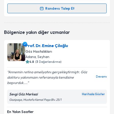
Randevu Talep Et
Randevu Takvimi Talebi
Op. Dr. Berrin Gelişken Selek
için randevu takvimi
Bölgenize yakın diğer uzmanlar
talebi oluşturun. Size bu uzmandan randevu almanız
için bir takvim hazırlandığında e-posta ile
bilgilendireceğiz.
Prof. Dr. Emine Çiloğlu
Göz Hastalıkları
E-posta Adresiniz
Adana
, Seyhan
4.8
(
3
Değerlendirme)
Annemin retina ameliyatını gerçekleştirmiştr. Göz
Devamı
doktoru yakınımızın referansıyla kendisine
Kişisel verilerimin işlenmesine ilişkin
Aydınlatma
başvurduk....
Metni
'ni okudum ve kişisel verilerimin belirtilen
kapsamda işlenmesini kabul ediyorum.
Sevgi Göz Merkezi
Haritada Göster
Gazipaşa, Mustafa Kemal Paşa Blv. 25/1
Takvim Talebini Gönder
En Yakın Saatler