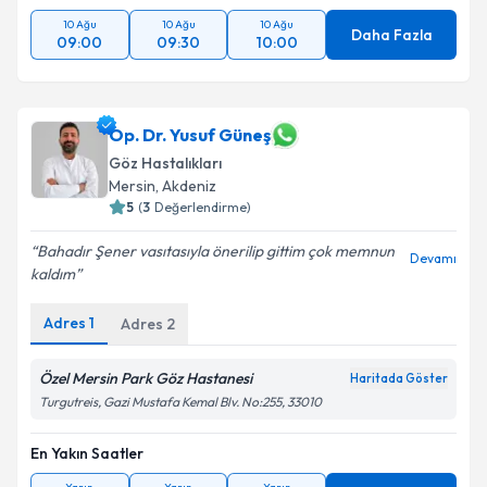
10 Ağu
10 Ağu
10 Ağu
Daha Fazla
09:00
09:30
10:00
Op. Dr. Yusuf Güneş
Göz Hastalıkları
Mersin
, Akdeniz
5
(
3
Değerlendirme)
Bahadır Şener vasıtasıyla önerilip gittim çok memnun
Devamı
kaldım
Adres
1
Adres
2
Özel Mersin Park Göz Hastanesi
Haritada Göster
Turgutreis, Gazi Mustafa Kemal Blv. No:255, 33010
En Yakın Saatler