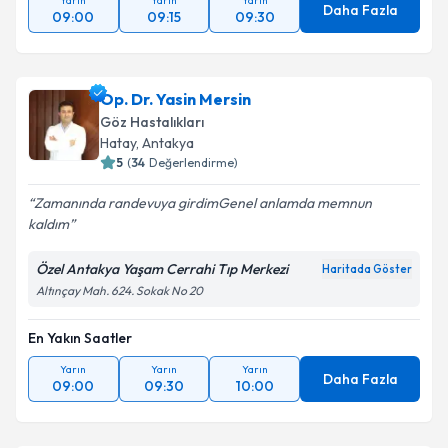
Yarın
Yarın
Yarın
Daha Fazla
09:00
09:15
09:30
Op. Dr. Yasin Mersin
Göz Hastalıkları
Hatay
, Antakya
5
(
34
Değerlendirme)
Zamanında randevuya girdimGenel anlamda memnun
kaldım
Özel Antakya Yaşam Cerrahi Tıp Merkezi
Haritada Göster
Altınçay Mah. 624. Sokak No 20
En Yakın Saatler
Yarın
Yarın
Yarın
Daha Fazla
09:00
09:30
10:00