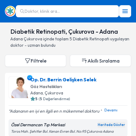
Doktor, klinik ara...
Diabetik Retinopati, Çukurova - Adana
Adana
Çukurova
içinde toplam
5
Diabetik Retinopati
uygulayan
doktor - uzman bulundu
Filtrele
Akıllı Sıralama
Op. Dr. Berrin Gelişken Selek
Göz Hastalıkları
Adana
, Çukurova
5
(
5
Değerlendirme)
Devamı
Adananın en iyi en ilgili en n mükemmel doktoru ️️️
Özel Dermancan Tıp Merkezi
Haritada Göster
Toros Mah. Şehitler Bul. Kenan Evren Bul. No:95 Çukurova Adana