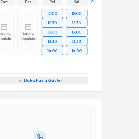
Cmt
Paz
Pzt
Sal
12:00
12:00
12:30
12:30
13:00
13:00
Takvim
Takvim
palıdır
kapalıdır
13:30
13:30
14:00
14:00
Daha Fazla Göster
akvimi Talebi
 Gönen
için randevu takvimi talebi oluşturun. Size bu
ndevu almanız için bir takvim hazırlandığında e-
lgilendireceğiz.
resiniz