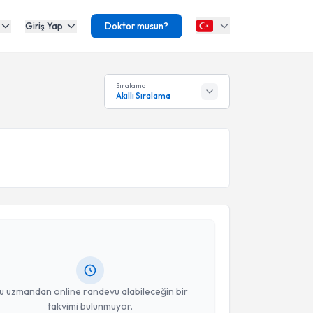
Giriş Yap
Doktor musun?
Sıralama
Akıllı Sıralama
akvimi Talebi
Polat
için randevu takvimi talebi oluşturun. Size bu
ndevu almanız için bir takvim hazırlandığında e-
lgilendireceğiz.
resiniz
u uzmandan online randevu alabileceğin bir
takvimi bulunmuyor.