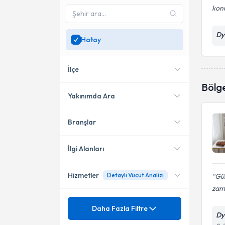
kon
Dy
Hatay
İlçe
Bölg
Yakınımda Ara
Branşlar
Konumuma yakın uzmanları
İskenderun
göster
İlgi Alanları
Hizmetler
Detaylı Vücut Analizi
Gül
Diyetisyen
zama
Mezuniyet
Akdeniz Tipi Beslenme
Daha Fazla Filtre
Dy