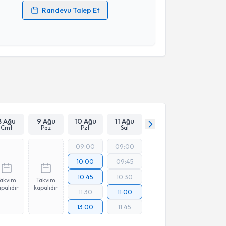
Randevu Talep Et
 verilerimin işlenmesine ilişkin
Aydınlatma Metni
'ni
 ve kişisel verilerimin belirtilen kapsamda
esini kabul ediyorum.
Takvim Talebini Gönder
8 Ağu
9 Ağu
10 Ağu
11 Ağu
Cmt
Paz
Pzt
Sal
09:00
09:00
10:00
09:45
10:45
10:30
Takvim
Takvim
palıdır
kapalıdır
11:30
11:00
13:00
11:45