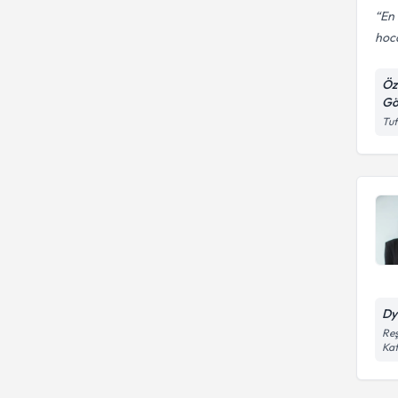
En
hoc
Öz
Gö
​Tu
Dy
Reş
Kat