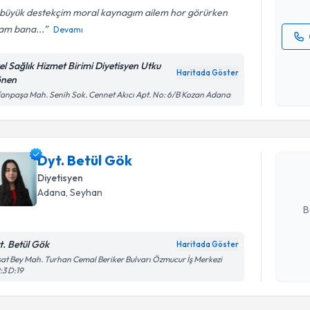
 büyük destekçim moral kaynagım ailem hor görürken
am bana...
Devamı
Kişisel
el Sağlık Hizmet Birimi Diyetisyen Utku
okudum
Haritada Göster
nen
işlenm
Randevu T
fanpaşa Mah. Senih Sok. Cennet Akıcı Apt. No: 6/B Kozan Adana
Dyt. Betül
uzmandan ra
Dyt. Betül Gök
posta ile bi
Diyetisyen
E-posta Ad
Adana
, Seyhan
B
t. Betül Gök
Haritada Göster
Kişisel
at Bey Mah. Turhan Cemal Beriker Bulvarı Özmucur İş Merkezi
:3 D:19
okudum
işlenm