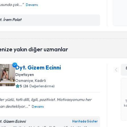
usunda çok...
Devamı
Kişisel
okudum
t. İrem Polat
işlenm
enize yakın diğer uzmanlar
Dyt. Gizem Ecinni
Diyetisyen
Osmaniye
, Kadirli
5
(
26
Değerlendirme)
er yüzlü, tatlı dilli, ilgili, pozitivist. Motivasyonumu her
ka
n destekliyor...
Devamı
t. Gizem Ecinni
Haritada Göster