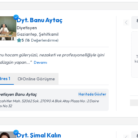
Dyt. Banu Aytaç
Diyetisyen
Gaziantep
, Şehitkamil
5
(
16
Değerlendirme)
u hocam güleryüzü, nezaketi ve profesyonelliğiyle işini
ka
 düzgün yapan...
Devamı
dres
1
Online Görüşme
yetisyen Banu Aytaç
Haritada Göster
ahitler Mah. 52062 Sok. 27090 A Blok Atay Plaza No : 2 Daire
ı No 32
Dyt. Şimal Kalın