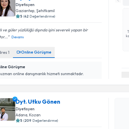
Diyetisyen
Gaziantep
, Şehitkamil
5
(
42
Değerlendirme)
lı ve güler yüzlülüğü dışında işini severek yapan bir
ka
or...
Devamı
Online Görüşme
dres
1
line Görüşme
 uzman online danışmanlık hizmeti sunmaktadır.
Randevu T
Dyt. Utku Gönen
Dyt. Utku
uzmandan ra
Diyetisyen
posta ile bi
Adana
, Kozan
5
(
209
Değerlendirme)
E-posta Ad