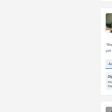
Ban
çok
A
Di
Müc
Kap