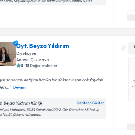
it Kansu Küçükateş Mahallesi Tevfik Pampal Caddesi No:61
Dyt. Beyza Yıldırım
Diyetisyen
Adana
, Çukurova
5
(
13
Değerlendirme)
gisi donanımı iletişimi harika bir doktor insan çok faydalı
ka
leri...
Devamı
. Beyza Yıldırım Kliniği
Haritada Göster
elyalı Mahallesi, 81154 Sokak No:102/2, Gür Demirkent Sitesi, İç
ı No:51, Çukurova/Adana.