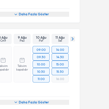
Daha Fazla Göster
8 Ağu
9 Ağu
10 Ağu
11 Ağu
Cmt
Paz
Pzt
Sal
09:00
14:00
09:30
14:30
10:00
15:00
Takvim
Takvim
palıdır
kapalıdır
10:30
15:30
11:00
16:00
Daha Fazla Göster