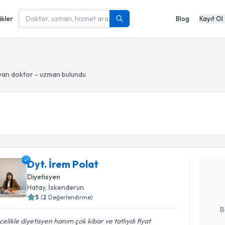
ikler
Blog
Kayıt Ol
yan doktor - uzman bulundu
Randevu T
Dyt. İrem 
Dyt. İrem Polat
uzmandan ra
posta ile bi
Diyetisyen
Hatay
, İskenderun
E-posta Ad
5
(
2
Değerlendirme)
B
elikle diyetisyen hanım çok kibar ve tatlıydı fiyat