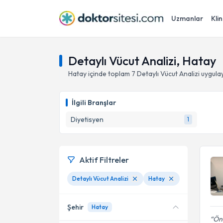
Uzmanlar
Klin
Detaylı Vücut Analizi, Hatay
Hatay
içinde toplam
7
Detaylı Vücut Analizi
uygula
İlgili Branşlar
Diyetisyen
1
Aktif Filtreler
Detaylı Vücut Analizi
Hatay
Şehir
Hatay
Önc