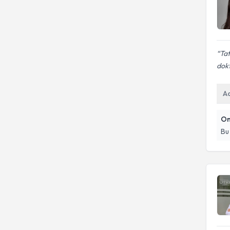
Tat
dokt
A
On
Bu