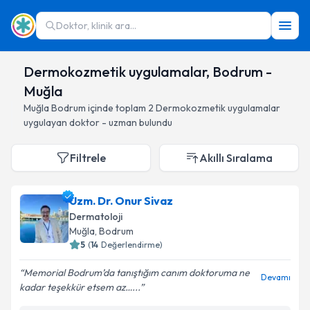
Doktor, klinik ara...
Dermokozmetik uygulamalar, Bodrum -
Muğla
Muğla
Bodrum
içinde toplam
2
Dermokozmetik uygulamalar
uygulayan doktor - uzman bulundu
Filtrele
Akıllı Sıralama
Uzm. Dr. Onur Sivaz
Dermatoloji
Muğla
, Bodrum
5
(
14
Değerlendirme)
Memorial Bodrum’da tanıştığım canım doktoruma ne
Devamı
kadar teşekkür etsem az…...