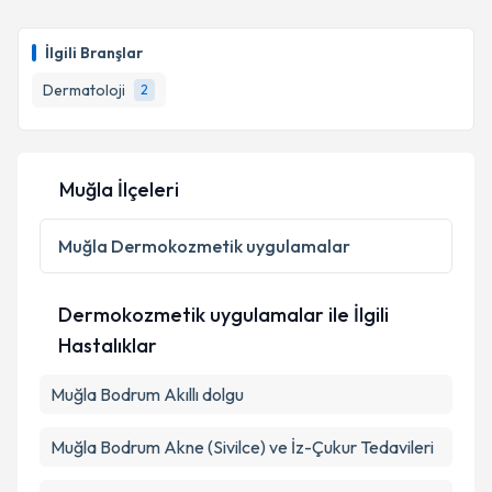
Uzm. Dr. Sarenur Esener
için randevu takvimi talebi
oluşturun. Size bu uzmandan randevu almanız için bir
İlgili Branşlar
takvim hazırlandığında e-posta ile bilgilendireceğiz.
Dermatoloji
2
E-posta Adresiniz
Muğla İlçeleri
Kişisel verilerimin işlenmesine ilişkin
Aydınlatma
Metni
'ni okudum ve kişisel verilerimin belirtilen
Muğla
Dermokozmetik uygulamalar
kapsamda işlenmesini kabul ediyorum.
Dermokozmetik uygulamalar ile İlgili
Takvim Talebini Gönder
Hastalıklar
Muğla Bodrum Akıllı dolgu
Muğla Bodrum Akne (Sivilce) ve İz-Çukur Tedavileri