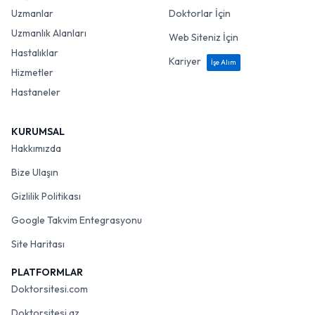
Uzmanlar
Doktorlar İçin
Uzmanlık Alanları
Web Siteniz İçin
Hastalıklar
Kariyer
İşe Alım
Hizmetler
Hastaneler
KURUMSAL
Hakkımızda
Bize Ulaşın
Gizlilik Politikası
Google Takvim Entegrasyonu
Site Haritası
PLATFORMLAR
Doktorsitesi.com
Doktorsitesi.az