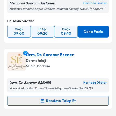
Memorial Bodrum Hastanesi
Haritada Göster
Müskebi Mahallesi Kapuz Caddesi Ortakent Kavşağı No:2/2 İç Kapı No:1
En Yakın Saatler
10 Ağu
10 Ağu
10 Ağu
Daha Fazla
09:00
09:20
09:40
Uzm. Dr. Sarenur Esener
Dermatoloji
Muğla
, Bodrum
Uzm. Dr. Sarenur ESENER
Haritada Göster
Konacık Mahallesi Kanuni Sultan Süleyman Caddesi No:59 B/1
Randevu Talep Et
Randevu Takvimi Talebi