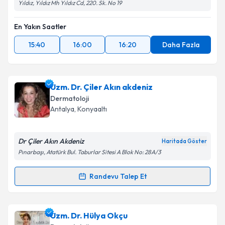
Yıldız, Yıldız Mh Yıldız Cd, 220. Sk. No 19
En Yakın Saatler
15:40
16:00
16:20
Daha Fazla
Uzm. Dr. Çiler Akın akdeniz
Dermatoloji
Antalya
, Konyaaltı
Dr Çiler Akın Akdeniz
Haritada Göster
Pınarbaşı, Atatürk Bul. Taburlar Sitesi A Blok No: 28A/3
Randevu Talep Et
Randevu Takvimi Talebi
Uzm. Dr. Çiler Akın akdeniz
için randevu takvimi
Uzm. Dr. Hülya Okçu
talebi oluşturun. Size bu uzmandan randevu almanız