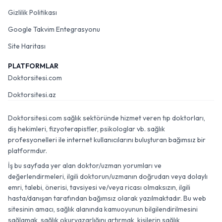
Gizlilik Politikası
Google Takvim Entegrasyonu
Site Haritası
PLATFORMLAR
Doktorsitesi.com
Doktorsitesi.az
Doktorsitesi.com sağlık sektöründe hizmet veren tıp doktorları,
diş hekimleri, fizyoterapistler, psikologlar vb. sağlık
profesyonelleri ile internet kullanıcılarını buluşturan bağımsız bir
platformdur.
İş bu sayfada yer alan doktor/uzman yorumları ve
değerlendirmeleri, ilgili doktorun/uzmanın doğrudan veya dolaylı
emri, talebi, önerisi, tavsiyesi ve/veya ricası olmaksızın, ilgili
hasta/danışan tarafından bağımsız olarak yazılmaktadır. Bu web
sitesinin amacı, sağlık alanında kamuoyunun bilgilendirilmesini
sağlamak, sağlık okuryazarlığını artırmak, kişilerin sağlık