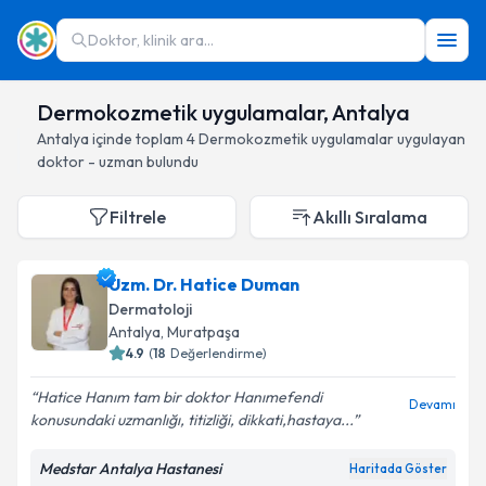
Doktor, klinik ara...
Dermokozmetik uygulamalar, Antalya
Antalya
içinde toplam
4
Dermokozmetik uygulamalar
uygulayan
doktor - uzman bulundu
Filtrele
Akıllı Sıralama
Uzm. Dr. Hatice Duman
Dermatoloji
Antalya
, Muratpaşa
4.9
(
18
Değerlendirme)
Hatice Hanım tam bir doktor Hanımefendi
Devamı
konusundaki uzmanlığı, titizliği, dikkati,hastaya...
Medstar Antalya Hastanesi
Haritada Göster