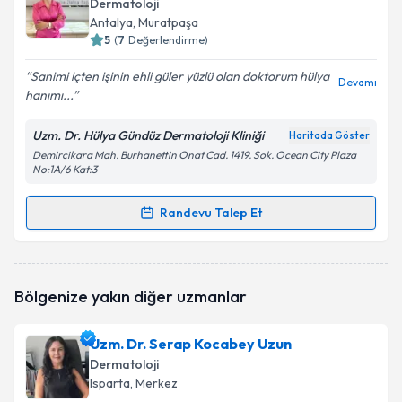
Dermatoloji
için bir takvim hazırlandığında e-posta ile
Antalya
, Muratpaşa
bilgilendireceğiz.
5
(
7
Değerlendirme)
E-posta Adresiniz
Sanimi içten işinin ehli güler yüzlü olan doktorum hülya
Devamı
hanımı...
Uzm. Dr. Hülya Gündüz Dermatoloji Kliniği
Haritada Göster
Demircikara Mah. Burhanettin Onat Cad. 1419. Sok. Ocean City Plaza
Kişisel verilerimin işlenmesine ilişkin
Aydınlatma
No:1A/6 Kat:3
Metni
'ni okudum ve kişisel verilerimin belirtilen
kapsamda işlenmesini kabul ediyorum.
Randevu Talep Et
Randevu Takvimi Talebi
Takvim Talebini Gönder
Uzm. Dr. Hülya Okçu
için randevu takvimi talebi
Bölgenize yakın diğer uzmanlar
oluşturun. Size bu uzmandan randevu almanız için bir
takvim hazırlandığında e-posta ile bilgilendireceğiz.
Uzm. Dr. Serap Kocabey Uzun
E-posta Adresiniz
Dermatoloji
Isparta
, Merkez