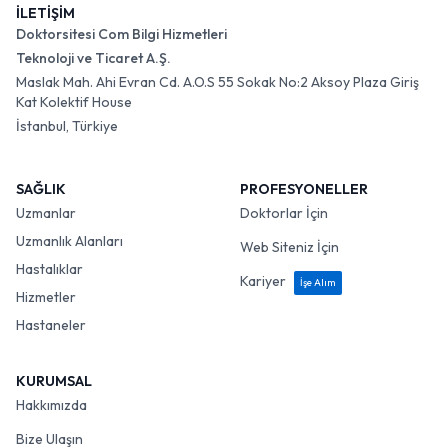
İLETİŞİM
Doktorsitesi Com Bilgi Hizmetleri
Teknoloji ve Ticaret A.Ş.
Maslak Mah. Ahi Evran Cd. A.O.S 55 Sokak No:2 Aksoy Plaza Giriş
Kat Kolektif House
İstanbul, Türkiye
SAĞLIK
PROFESYONELLER
Uzmanlar
Doktorlar İçin
Uzmanlık Alanları
Web Siteniz İçin
Hastalıklar
Kariyer
İşe Alım
Hizmetler
Hastaneler
KURUMSAL
Hakkımızda
Bize Ulaşın