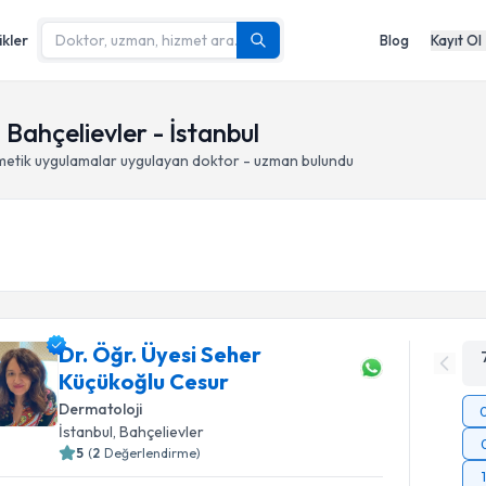
ikler
Blog
Kayıt Ol
ahçelievler - İstanbul
tik uygulamalar
uygulayan doktor - uzman bulundu
Dr. Öğr. Üyesi Seher
Küçükoğlu Cesur
Dermatoloji
İstanbul
, Bahçelievler
5
(
2
Değerlendirme)