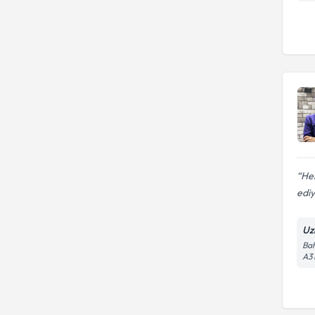
He
edi
Uz
Bah
A3 