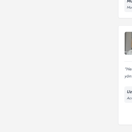
Mu
Mua
Her
yönt
Uz
Acı