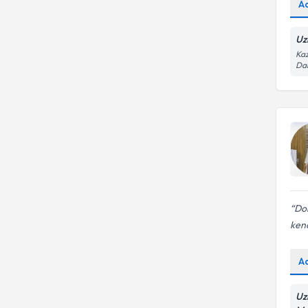
A
Uz
Kaz
Dai
Dok
kend
A
Uz