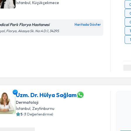
İstanbul
, Küçükçekmece
dical Park Florya Hastanesi
Haritada Göster
yol, Florya, Akasya Sk. No:4 D:1, 34295
Randevu T
Uzm. Dr. 
Uzm. Dr. Hülya Sağlam
Size bu uzm
Dermatoloji
hazırlandığ
İstanbul
, Zeytinburnu
5
(
1
Değerlendirme)
E-posta Ad