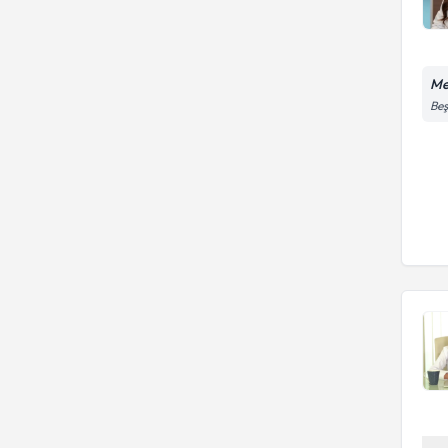
Me
Beş