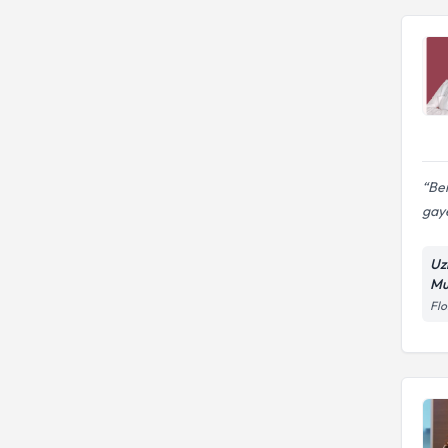
Ben
gaye
Uz
Mu
Flo