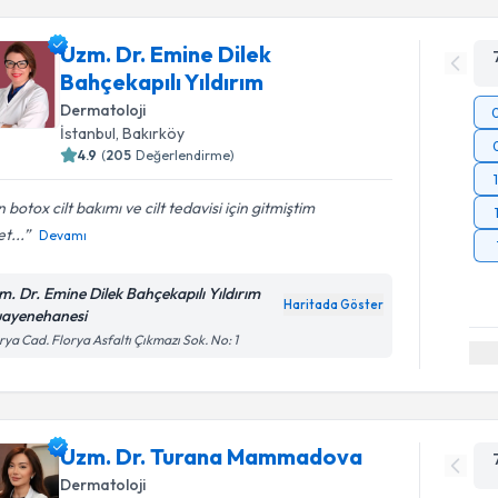
Uzm. Dr. Emine Dilek
Bahçekapılı Yıldırım
Dermatoloji
İstanbul
, Bakırköy
4.9
(
205
Değerlendirme)
 botox cilt bakımı ve cilt tedavisi için gitmiştim
t...
Devamı
m. Dr. Emine Dilek Bahçekapılı Yıldırım
Haritada Göster
ayenehanesi
rya Cad. Florya Asfaltı Çıkmazı Sok. No: 1
Uzm. Dr. Turana Mammadova
Dermatoloji