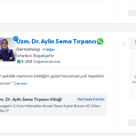
Uzm. Dr. Aylin Sema Tırpancı
Dermatoloji
+
1
diğer
İstanbul
, Başakşehir
5
(
253
Değerlendirme)
r şekilde memnun kaldığım güzel hocamıza çok teşekkür
ka
yorum
Devamı
m. Dr. Aylin Sema Tırpancı Kliniği
Haritada Göster
çeşehir 2. Kısım Mahallesi Ahmet Taner Kışlalı Bulvarı KC Vilları
No:17