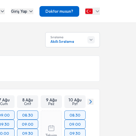
Giriş Yap
Doktor musun?
Sıralama
Akıllı Sıralama
7 Ağu
8 Ağu
9 Ağu
10 Ağu
Cum
Cmt
Paz
Pzt
09:00
08:30
08:30
09:30
09:00
09:00
10:00
09:30
09:30
Takvim