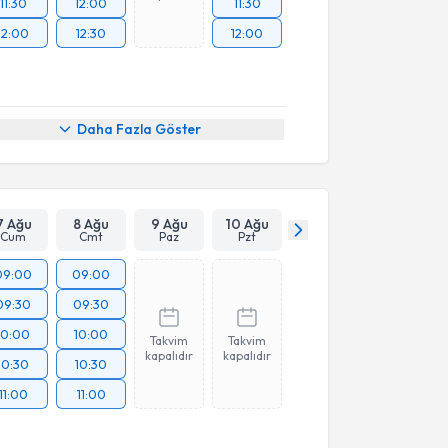
11:30
12:00
11:30
12:00
12:30
12:00
Daha Fazla Göster
7 Ağu
8 Ağu
9 Ağu
10 Ağu
Cum
Cmt
Paz
Pzt
09:00
09:00
09:30
09:30
10:00
10:00
Takvim
Takvim
kapalıdır
kapalıdır
10:30
10:30
11:00
11:00