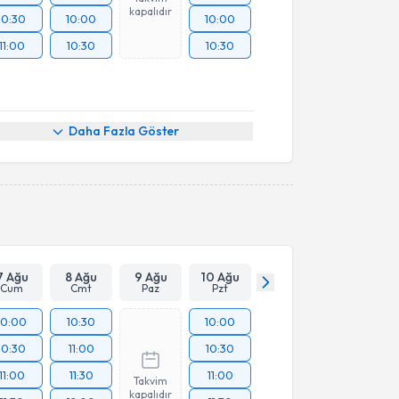
kapalıdır
10:30
10:00
10:00
11:00
10:30
10:30
Daha Fazla Göster
7 Ağu
8 Ağu
9 Ağu
10 Ağu
Cum
Cmt
Paz
Pzt
10:00
10:30
10:00
10:30
11:00
10:30
11:00
11:30
11:00
Takvim
kapalıdır