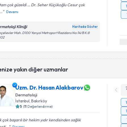
am çok güzeldi … Dr. Seher Küçükoğlu Cesur çok
...
Devamı
rmatoloji Kliniği
Haritada Göster
çelievler Mah. D100 Yanyol Metroport Rezidans No:14/B K:8
802
enize yakın diğer uzmanlar
Uzm. Dr. Hasan Alakbarov
Dermatoloji
İstanbul
, Bakırköy
5
(
11
Değerlendirme)
 çok başarılı bir hekim yıdır kendisinden sağlık
eti...
Devamı