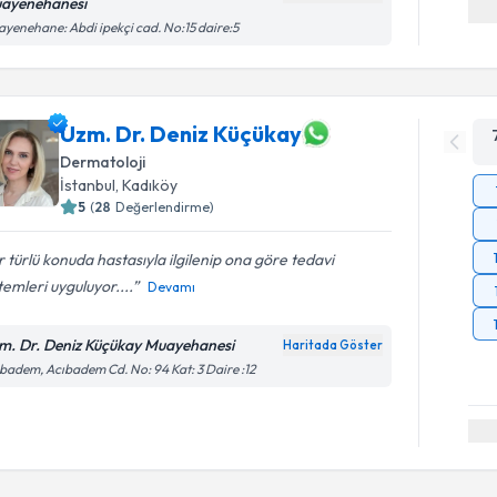
ayenehanesi
yenehane: Abdi ipekçi cad. No:15 daire:5
Uzm. Dr. Deniz Küçükay
Dermatoloji
İstanbul
, Kadıköy
5
(
28
Değerlendirme)
 türlü konuda hastasıyla ilgilenip ona göre tedavi
emleri uyguluyor....
Devamı
m. Dr. Deniz Küçükay Muayehanesi
Haritada Göster
badem, Acıbadem Cd. No: 94 Kat: 3 Daire :12