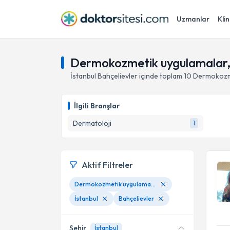
Uzmanlar
Klin
Dermokozmetik uygulamalar, B
İstanbul
Bahçelievler
içinde toplam
10
Dermokozme
İlgili Branşlar
Dermatoloji
1
Aktif Filtreler
Dermokozmetik uygulamalar
İstanbul
Bahçelievler
Şehir
İstanbul