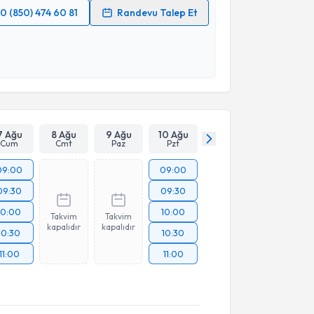
0 (850) 474 60 81
Randevu Talep Et
 verilerimin işlenmesine ilişkin
Aydınlatma Metni
'ni
 ve kişisel verilerimin belirtilen kapsamda
esini kabul ediyorum.
Takvim Talebini Gönder
7 Ağu
8 Ağu
9 Ağu
10 Ağu
Cum
Cmt
Paz
Pzt
09:00
09:00
09:30
09:30
10:00
10:00
Takvim
Takvim
kapalıdır
kapalıdır
10:30
10:30
11:00
11:00