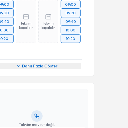
09:00
09:00
09:20
09:20
09:40
09:40
Takvim
Takvim
kapalıdır
kapalıdır
10:00
10:00
10:20
10:20
Daha Fazla Göster
akvimi Talebi
Hülya Sağlam
için randevu takvimi talebi oluşturun.
andan randevu almanız için bir takvim
ında e-posta ile bilgilendireceğiz.
resiniz
Takvim mevcut değil.