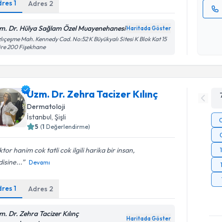
dres
1
Adres
2
Kişisel
m. Dr. Hülya Sağlam Özel Muayenehanesi
Haritada Göster
okudum
lıçeşme Mah. Kennedy Cad. No:52 K Büyükyalı Sitesi K Blok Kat 15
işlenm
re 200 Fişekhane
Uzm. Dr. Zehra Tacizer Kılınç
Dermatoloji
İstanbul
, Şişli
5
(
1
Değerlendirme)
tor hanim cok tatli cok ilgili harika bir insan,
isine...
Devamı
dres
1
Adres
2
m. Dr. Zehra Tacizer Kılınç
Haritada Göster