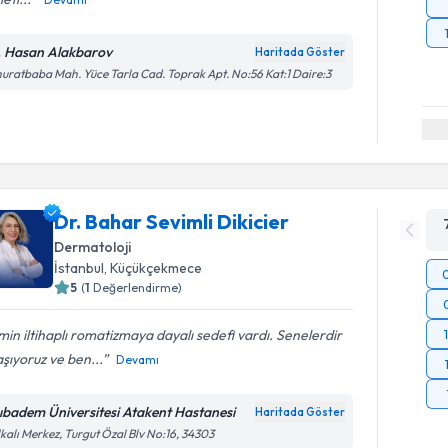
. Hasan Alakbarov
Haritada Göster
uratbaba Mah. Yüce Tarla Cad. Toprak Apt. No:56 Kat:1 Daire:3
Dr. Bahar Sevimli Dikicier
Dermatoloji
İstanbul
, Küçükçekmece
5
(
1
Değerlendirme)
min iltihaplı romatizmaya dayalı sedefi vardı. Senelerdir
şıyoruz ve ben...
Devamı
ıbadem Üniversitesi Atakent Hastanesi
Haritada Göster
kalı Merkez, Turgut Özal Blv No:16, 34303