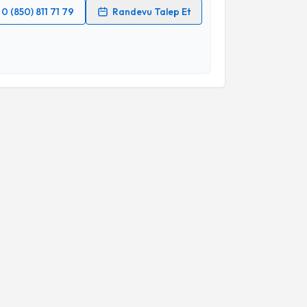
0 (850) 811 71 79
Randevu Talep Et
 verilerimin işlenmesine ilişkin
Aydınlatma Metni
'ni
 ve kişisel verilerimin belirtilen kapsamda
esini kabul ediyorum.
Takvim Talebini Gönder