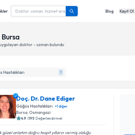
ikler
Blog
Kayıt Ol
 Bursa
uygulayan doktor - uzman bulundu
 Hastalıkları
1
Randevu T
Doç. Dr. 
Doç. Dr. Dane Ediger
Size bu uzm
Göğüs Hastalıkları
+
1
diğer
hazırlandığ
Bursa
, Osmangazi
4.9
(
195
Değerlendirme)
E-posta Ad
 güzel anlatım doğru tespit yılların vermiş olduğu