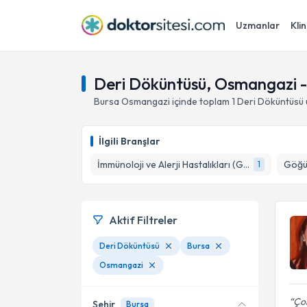
Uzmanlar
Klin
Deri Döküntüsü, Osmangazi -
Bursa
Osmangazi
içinde toplam
1
Deri Döküntüsü
İlgili Branşlar
İmmünoloji ve Alerji Hastalıkları (Göğüs Hastalıkları)
Göğüs
1
Aktif Filtreler
Deri Döküntüsü
Bursa
Osmangazi
Çok
Şehir
Bursa