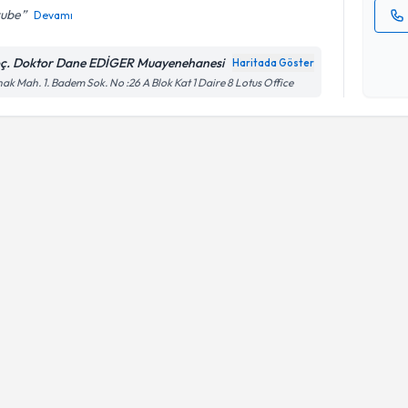
rube
Devamı
Kişisel
okudum
ç. Doktor Dane EDİGER Muayenehanesi
Haritada Göster
işlenm
ak Mah. 1. Badem Sok. No :26 A Blok Kat 1 Daire 8 Lotus Office