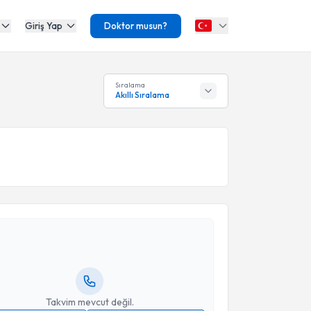
Giriş Yap
Doktor musun?
Sıralama
Akıllı Sıralama
akvimi Talebi
Dane Ediger
için randevu takvimi talebi oluşturun.
andan randevu almanız için bir takvim
ında e-posta ile bilgilendireceğiz.
resiniz
Takvim mevcut değil.