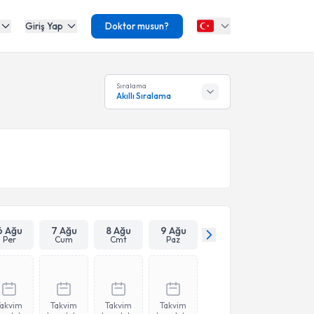
Giriş Yap
Doktor musun?
Sıralama
Akıllı Sıralama
6 Ağu
7 Ağu
8 Ağu
9 Ağu
Per
Cum
Cmt
Paz
Takvim
Takvim
Takvim
Takvim