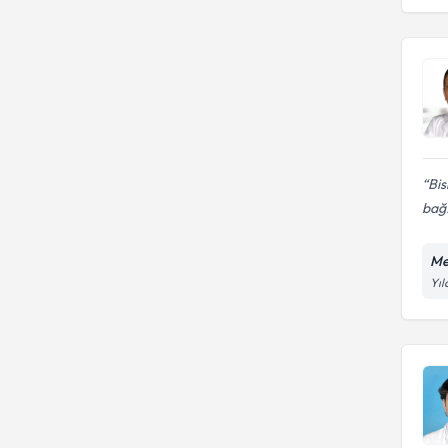
Bis
bağ.
Me
Yıl