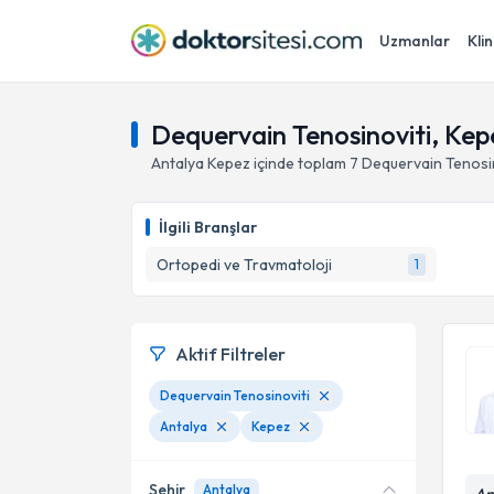
Uzmanlar
Klin
Dequervain Tenosinoviti, Kep
Antalya
Kepez
içinde toplam
7
Dequervain Tenosin
İlgili Branşlar
Ortopedi ve Travmatoloji
1
Aktif Filtreler
Dequervain Tenosinoviti
Antalya
Kepez
Şehir
Antalya