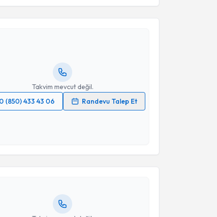
Murat Köken
için randevu takvimi talebi oluşturun.
andan randevu almanız için bir takvim
ında e-posta ile bilgilendireceğiz.
resiniz
Takvim mevcut değil.
0 (850) 433 43 06
Randevu Talep Et
 verilerimin işlenmesine ilişkin
Aydınlatma Metni
'ni
 ve kişisel verilerimin belirtilen kapsamda
akvimi Talebi
esini kabul ediyorum.
Ahmet Serhat Aydın
için randevu takvimi talebi
Takvim Talebini Gönder
Size bu uzmandan randevu almanız için bir takvim
ında e-posta ile bilgilendireceğiz.
resiniz