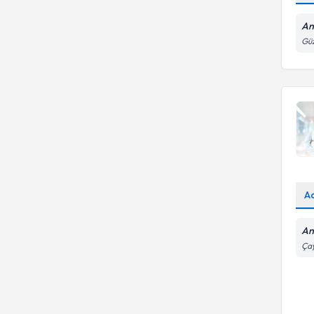
An
Güz
A
An
Çay