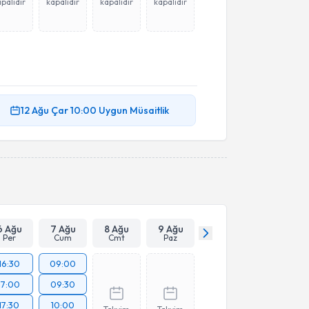
palıdır
kapalıdır
kapalıdır
kapalıdır
12 Ağu
Çar
10:00
Uygun Müsaitlik
6 Ağu
7 Ağu
8 Ağu
9 Ağu
Per
Cum
Cmt
Paz
16:30
09:00
17:00
09:30
17:30
10:00