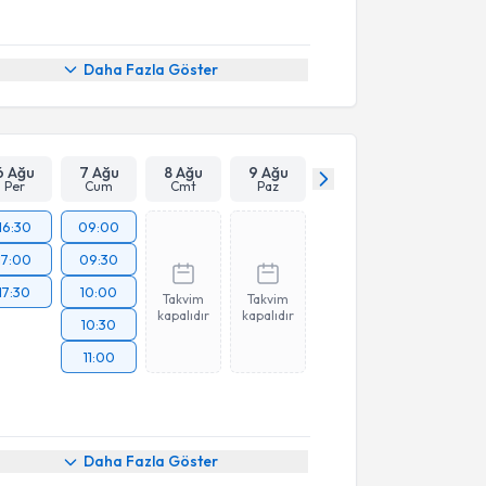
Daha Fazla Göster
6 Ağu
7 Ağu
8 Ağu
9 Ağu
Per
Cum
Cmt
Paz
16:30
09:00
17:00
09:30
17:30
10:00
Takvim
Takvim
kapalıdır
kapalıdır
10:30
11:00
Daha Fazla Göster
akvimi Talebi