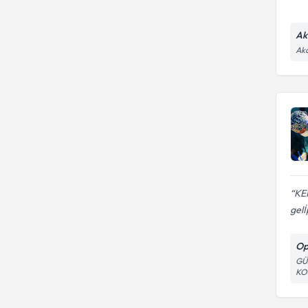
Ak
Akd
KEM
gelİ
Op
GÜ
KO