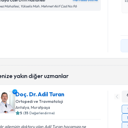
talya Özel Ofm Hastanesi
Haritada Göster
ka
ez Mahallesi, Yükselis Mah. Mehmet Akif Cad No:96
enize yakın diğer uzmanlar
Doç. Dr. Adil Turan
Ortopedi ve Travmatoloji
Antalya
, Muratpaşa
5
(
35
Değerlendirme)
dır ailemizin doktoru olan Adil Turan hocamıza ne