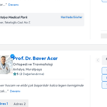
r...
Devamı
talya Medical Park
Haritada Göster
er, Tekelioğlu Cad. No:7,
Prof. Dr. Baver Acar
Ortopedi ve Travmatoloji
Antalya
, Muratpaşa
5
(
2
Değerlendirme)
er hocam ve ekibi çok başarılıdır kalca legen kemigimde
alı...
Devamı
dres
1
Adres
2