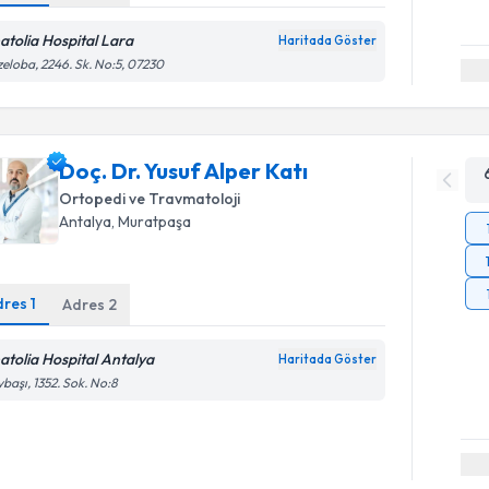
atolia Hospital Lara
Haritada Göster
eloba, 2246. Sk. No:5, 07230
Doç. Dr. Yusuf Alper Katı
Ortopedi ve Travmatoloji
Antalya
, Muratpaşa
dres
1
Adres
2
atolia Hospital Antalya
Haritada Göster
başı, 1352. Sok. No:8
Randevu T