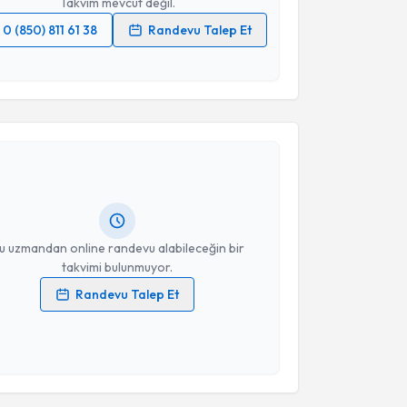
Takvim mevcut değil.
0 (850) 811 61 38
Randevu Talep Et
 verilerimin işlenmesine ilişkin
Aydınlatma Metni
'ni
 ve kişisel verilerimin belirtilen kapsamda
akvimi Talebi
esini kabul ediyorum.
Takvim Talebini Gönder
ğrı Turgut
için randevu takvimi talebi oluşturun. Size
 randevu almanız için bir takvim hazırlandığında e-
lgilendireceğiz.
resiniz
u uzmandan online randevu alabileceğin bir
takvimi bulunmuyor.
Randevu Talep Et
 verilerimin işlenmesine ilişkin
Aydınlatma Metni
'ni
 ve kişisel verilerimin belirtilen kapsamda
esini kabul ediyorum.
Takvim Talebini Gönder