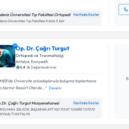
deniz Üniversitesi Tıp Fakültesi Ortopedi
Haritada Göster
Kişisel
eniz Üniversitesi Tıp Fakültesi K blok 3. Kat
okudum
Randevu T
işlenm
Op. Dr. Çağrı Turgut
Op. Dr. Ça
bu uzmandan
Ortopedi ve Travmatoloji
posta ile bi
Antalya
, Konyaaltı
4.8
(
4
Değerlendirme)
E-posta Ad
B
ER'de Üniversite arkadaşlarıyla buluşma toplantısına
p Karmir Resort Otel de...
Devamı
Kişisel
.Dr. Çağrı Turgut Muayenehanesi
Haritada Göster
okudum
RSU MAH. 326 SOK. BAŞARAN APT NO 11 KAT 1 DAİRE 1 07070
işlenm
NYAALTI ANTALYA