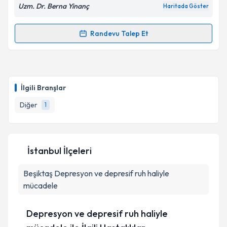
Uzm. Dr. Berna Yinanç
Haritada Göster
Randevu Talep Et
Randevu Takvimi Talebi
Uzm. Dr. Berna Yinanç
için randevu takvimi talebi
oluşturun. Size bu uzmandan randevu almanız için bir
İlgili Branşlar
takvim hazırlandığında e-posta ile bilgilendireceğiz.
Diğer
1
E-posta Adresiniz
İstanbul İlçeleri
Kişisel verilerimin işlenmesine ilişkin
Aydınlatma
Beşiktaş
Metni
Depresyon ve depresif ruh haliyle
'ni okudum ve kişisel verilerimin belirtilen
kapsamda işlenmesini kabul ediyorum.
mücadele
Depresyon ve depresif ruh haliyle
Takvim Talebini Gönder