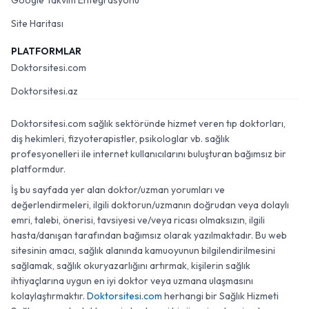
Google Takvim Entegrasyonu
Site Haritası
PLATFORMLAR
Doktorsitesi.com
Doktorsitesi.az
Doktorsitesi.com sağlık sektöründe hizmet veren tıp doktorları,
diş hekimleri, fizyoterapistler, psikologlar vb. sağlık
profesyonelleri ile internet kullanıcılarını buluşturan bağımsız bir
platformdur.
İş bu sayfada yer alan doktor/uzman yorumları ve
değerlendirmeleri, ilgili doktorun/uzmanın doğrudan veya dolaylı
emri, talebi, önerisi, tavsiyesi ve/veya ricası olmaksızın, ilgili
hasta/danışan tarafından bağımsız olarak yazılmaktadır. Bu web
sitesinin amacı, sağlık alanında kamuoyunun bilgilendirilmesini
sağlamak, sağlık okuryazarlığını artırmak, kişilerin sağlık
ihtiyaçlarına uygun en iyi doktor veya uzmana ulaşmasını
kolaylaştırmaktır.
Doktorsitesi.com
herhangi bir Sağlık Hizmeti