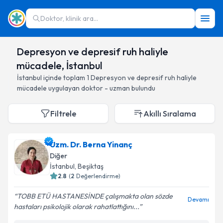
Doktor, klinik ara...
Depresyon ve depresif ruh haliyle
mücadele, İstanbul
İstanbul
içinde toplam
1
Depresyon ve depresif ruh haliyle
mücadele
uygulayan doktor - uzman bulundu
Filtrele
Akıllı Sıralama
Uzm. Dr. Berna Yinanç
Diğer
İstanbul
, Beşiktaş
2.8
(
2
Değerlendirme)
TOBB ETÜ HASTANESİNDE çalışmakta olan sözde
Devamı
hastaları psikolojik olarak rahatlattığını...