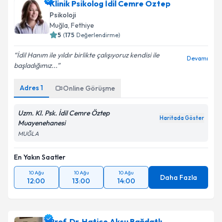
Klinik Psikolog İdil Cemre Öztep
Psikoloji
Muğla
, Fethiye
5
(
175
Değerlendirme)
İdil Hanım ile yıldır birlikte çalışıyoruz kendisi ile
Devamı
başladığımız...
Adres
1
Online Görüşme
Uzm. Kl. Psk. İdil Cemre Öztep
Haritada Göster
Muayenehanesi
MUĞLA
En Yakın Saatler
10 Ağu
10 Ağu
10 Ağu
Daha Fazla
12:00
13:00
14:00
Prof. Dr. Hatice Aksu Bağdatlı