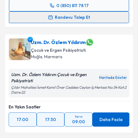
0 (850) 811 78 17
Randevu Takvimi Talebi
Randevu Talep Et
Psk. Tenzile Gebeş
için randevu takvimi talebi
oluşturun. Size bu uzmandan randevu almanız için bir
takvim hazırlandığında e-posta ile bilgilendireceğiz.
Uzm. Dr. Özlem Yıldırım
Çocuk ve Ergen Psikiyatristi
E-posta Adresiniz
Muğla
, Marmaris
Uzm. Dr. Özlem Yıldırım Çocuk ve Ergen
Haritada Göster
Psikiyatristi
Kişisel verilerimin işlenmesine ilişkin
Aydınlatma
Çıldır Mahallesi İsmet Kamil Öner Caddesi Ceylan İş Merkezi No:34 Kat:2
Metni
'ni okudum ve kişisel verilerimin belirtilen
Daire:22
kapsamda işlenmesini kabul ediyorum.
En Yakın Saatler
Takvim Talebini Gönder
Yarın
17:00
17:30
Daha Fazla
09:00