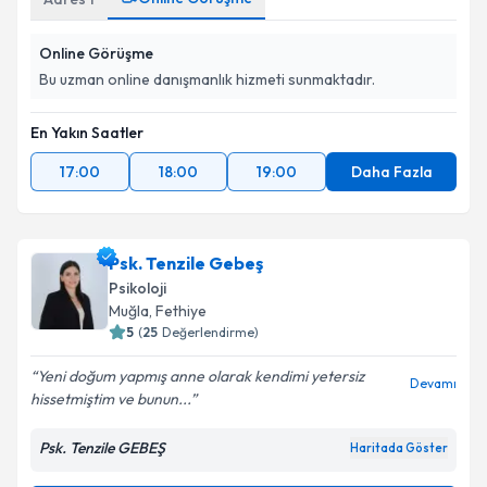
Online Görüşme
Bu uzman online danışmanlık hizmeti sunmaktadır.
En Yakın Saatler
17:00
18:00
19:00
Daha Fazla
Psk. Tenzile Gebeş
Psikoloji
Muğla
, Fethiye
5
(
25
Değerlendirme)
Yeni doğum yapmış anne olarak kendimi yetersiz
Devamı
hissetmiştim ve bunun...
Psk. Tenzile GEBEŞ
Haritada Göster