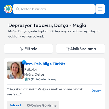
Doktor, klinik ara...
Depresyon tedavisi, Datça - Muğla
Muğla
Datça
içinde toplam
10
Depresyon tedavisi
uygulayan
doktor - uzman bulundu
Filtrele
Akıllı Sıralama
Uzm. Psk. Bilge Türköz
Psikoloji
Muğla
, Datça
5
(
9
Değerlendirme)
Değişken ruh halim ile ilgili esnek ve online olarak
Devamı
destek...
Adres
1
Online Görüşme