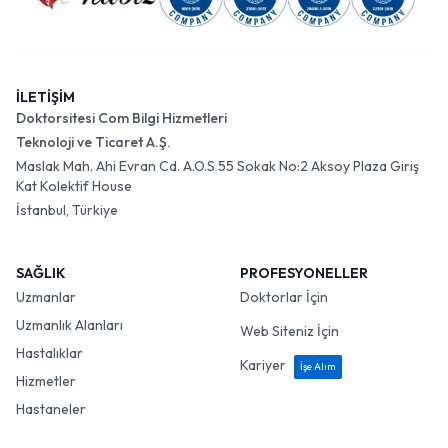
İLETİŞİM
Doktorsitesi Com Bilgi Hizmetleri
Teknoloji ve Ticaret A.Ş.
Maslak Mah. Ahi Evran Cd. A.O.S 55 Sokak No:2 Aksoy Plaza Giriş
Kat Kolektif House
İstanbul, Türkiye
SAĞLIK
PROFESYONELLER
Uzmanlar
Doktorlar İçin
Uzmanlık Alanları
Web Siteniz İçin
Hastalıklar
Kariyer
İşe Alım
Hizmetler
Hastaneler