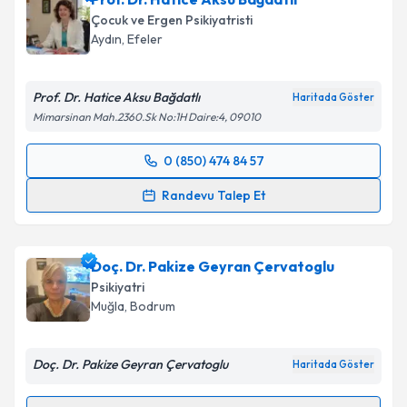
Çocuk ve Ergen Psikiyatristi
Aydın
, Efeler
Prof. Dr. Hatice Aksu Bağdatlı
Haritada Göster
Mimarsinan Mah.2360.Sk No:1H Daire:4, 09010
0 (850) 474 84 57
Randevu Takvimi Talebi
Randevu Talep Et
Prof. Dr. Hatice Aksu Bağdatlı
için randevu takvimi
talebi oluşturun. Size bu uzmandan randevu almanız
Doç. Dr. Pakize Geyran Çervatoglu
için bir takvim hazırlandığında e-posta ile
bilgilendireceğiz.
Psikiyatri
Muğla
, Bodrum
E-posta Adresiniz
Doç. Dr. Pakize Geyran Çervatoglu
Haritada Göster