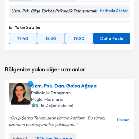
Uzm. Psk. Bilge Türköz Psikolojik Danışmanlık
Haritada Göster
En Yakın Saatler
17:40
18:30
19:20
Daha Fazla
Bölgenize yakın diğer uzmanlar
Uzm. Psk. Dan. Golsa Ağaya
Psikolojik Danışman
Muğla
, Marmaris
5
(
16
Değerlendirme)
Grup Şema Terapi seanslarına katıldım. Bu süreci
Devamı
uzmanın profesyonelce yaklaşımı...
Online Görüşme
Adres
1