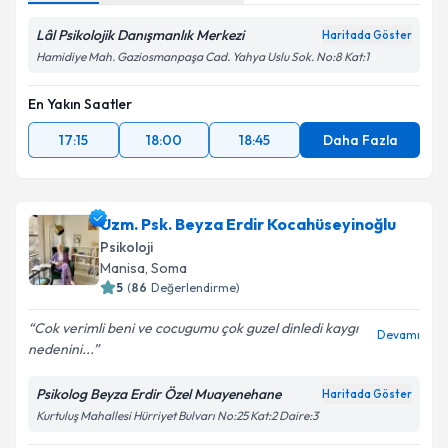
Lâl Psikolojik Danışmanlık Merkezi
Haritada Göster
Hamidiye Mah. Gaziosmanpaşa Cad. Yahya Uslu Sok. No:8 Kat:1
En Yakın Saatler
17:15
18:00
18:45
Daha Fazla
Uzm. Psk. Beyza Erdir Kocahüseyinoğlu
Psikoloji
Manisa
, Soma
5
(
86
Değerlendirme)
Cok verimli beni ve cocugumu çok guzel dinledi kaygı
Devamı
nedenini...
Psikolog Beyza Erdir Özel Muayenehane
Haritada Göster
Kurtuluş Mahallesi Hürriyet Bulvarı No:25 Kat:2 Daire:3