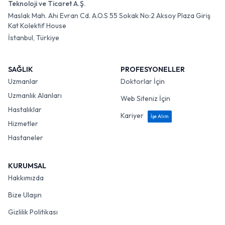
Teknoloji ve Ticaret A.Ş.
Maslak Mah. Ahi Evran Cd. A.O.S 55 Sokak No:2 Aksoy Plaza Giriş
Kat Kolektif House
İstanbul, Türkiye
SAĞLIK
PROFESYONELLER
Uzmanlar
Doktorlar İçin
Uzmanlık Alanları
Web Siteniz İçin
Hastalıklar
Kariyer
İşe Alım
Hizmetler
Hastaneler
KURUMSAL
Hakkımızda
Bize Ulaşın
Gizlilik Politikası