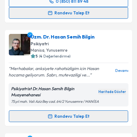
0 (850) 811 89 48
Randevu Takvimi Talebi
Randevu Talep Et
Uzm. Dr. Ahmet Ayer
için randevu takvimi talebi
oluşturun. Size bu uzmandan randevu almanız için bir
Uzm. Dr. Hasan Semih Bilgin
takvim hazırlandığında e-posta ile bilgilendireceğiz.
Psikiyatri
E-posta Adresiniz
Manisa
, Yunusemre
5
(
4
Değerlendirme)
Merhabalar, anksiyete rahatsizligim icin Hasan
Devamı
hocama geliyorum. Sabrı, mutevaziligi ve...
Kişisel verilerimin işlenmesine ilişkin
Aydınlatma
Metni
'ni okudum ve kişisel verilerimin belirtilen
Psikiyatrist Dr.Hasan Semih Bilgin
kapsamda işlenmesini kabul ediyorum.
Haritada Göster
Muayenehanesi
75.yıl mah. Vali Aziz Bey cad. 64/2 Yunusemre / MANİSA
Takvim Talebini Gönder
Randevu Talep Et
Randevu Takvimi Talebi