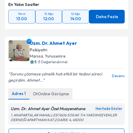
En Yakın Saatler
Yarın
12 Ağu
12 Ağu
Daha Fazla
13:00
12:00
14:00
Uzm. Dr. Ahmet Ayer
Psikiyatri
Manisa
, Yunusemre
5
(
1
Değerlendirme)
Sorunu çözmeye yönelik hızlı etkili bir tedavi süreci
Devamı
geçirdim. Ahmet...
Adres
1
Online Görüşme
Uzm. Dr. Ahmet Ayer Özel Muayenehane
Haritada Göster
1. ANAFARTALAR MAHALLESİ 1606 SOKAK 7/4 YARDIMSEVENLER
DERNEĞİ APARTMANI KAT:2 DAİRE: 4, 45000