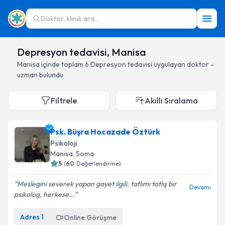
Doktor, klinik ara...
Depresyon tedavisi, Manisa
Manisa
içinde toplam
6
Depresyon tedavisi
uygulayan doktor -
uzman bulundu
Filtrele
Akıllı Sıralama
Psk. Büşra Hocazade Öztürk
Psikoloji
Manisa
, Soma
5
(
60
Değerlendirme)
Meslegini severek yapan gayet ilgili, tatlımı tatlış bir
Devamı
psikolog, herkese...
Adres
1
Online Görüşme