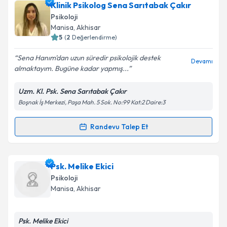
Uzm. Dr. Hasan Semih Bilgin
için randevu takvimi
Klinik Psikolog Sena Sarıtabak Çakır
talebi oluşturun. Size bu uzmandan randevu almanız
Psikoloji
için bir takvim hazırlandığında e-posta ile
Manisa
, Akhisar
bilgilendireceğiz.
5
(
2
Değerlendirme)
E-posta Adresiniz
Sena Hanım'dan uzun süredir psikolojik destek
Devamı
almaktayım. Bugüne kadar yapmış...
Uzm. Kl. Psk. Sena Sarıtabak Çakır
Boşnak İş Merkezi, Paşa Mah. 5 Sok. No:99 Kat:2 Daire:3
Kişisel verilerimin işlenmesine ilişkin
Aydınlatma
Metni
'ni okudum ve kişisel verilerimin belirtilen
kapsamda işlenmesini kabul ediyorum.
Randevu Talep Et
Randevu Takvimi Talebi
Takvim Talebini Gönder
Klinik Psikolog Sena Sarıtabak Çakır
için randevu
Psk. Melike Ekici
takvimi talebi oluşturun. Size bu uzmandan randevu
Psikoloji
almanız için bir takvim hazırlandığında e-posta ile
Manisa
, Akhisar
bilgilendireceğiz.
E-posta Adresiniz
Psk. Melike Ekici