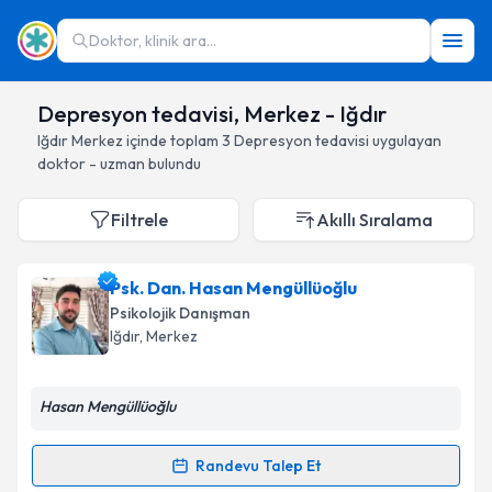
Doktor, klinik ara...
Depresyon tedavisi, Merkez - Iğdır
Iğdır
Merkez
içinde toplam
3
Depresyon tedavisi
uygulayan
doktor - uzman bulundu
Filtrele
Akıllı Sıralama
Psk. Dan. Hasan Mengüllüoğlu
Psikolojik Danışman
Iğdır
, Merkez
Hasan Mengüllüoğlu
Randevu Talep Et
Randevu Takvimi Talebi