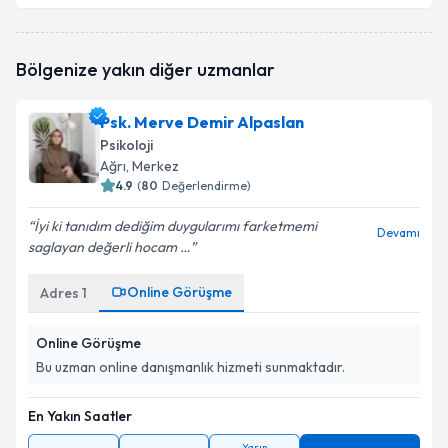
Psk. Dan. Hasan Mengüllüoğlu
için randevu takvimi
Bölgenize yakın diğer uzmanlar
talebi oluşturun. Size bu uzmandan randevu almanız
için bir takvim hazırlandığında e-posta ile
bilgilendireceğiz.
Psk. Merve Demir Alpaslan
Psikoloji
E-posta Adresiniz
Ağrı
, Merkez
4.9
(
80
Değerlendirme)
İyi ki tanıdım dediğim duygularımı farketmemi
Devamı
saglayan değerli hocam …
Kişisel verilerimin işlenmesine ilişkin
Aydınlatma
Metni
'ni okudum ve kişisel verilerimin belirtilen
kapsamda işlenmesini kabul ediyorum.
Online Görüşme
Adres
1
Online Görüşme
Takvim Talebini Gönder
Bu uzman online danışmanlık hizmeti sunmaktadır.
En Yakın Saatler
Yarın