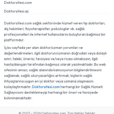
Doktorsitesi.com
Doktorsitesi.az
Doktorsitesi.com sağlık sektöründe hizmet veren tıp doktorları,
diş hekimleri, fizyoterapistler, psikologlar vb. sağlık
profesyonelleri ile internet kullanıcılarını buluşturan bağımsız bir
platformdur.
İş bu sayfada yer alan doktor/uzman yorumları ve
değerlendirmeleri, ilgili doktorun/uzmanın doğrudan veya dolaylı
emri, talebi, önerisi, tavsiyesi ve/veya ricası olmaksızın, ilgili
hasta/danışan tarafından bağımsız olarak yazılmaktadır. Bu web
sitesinin amacı, sağlık alanında kamuoyunun bilgilendirilmesini
sağlamak, sağlık okuryazarlığını artırmak, kişilerin sağlık
ihtiyaçlarına uygun en iyi doktor veya uzmana ulaşmasını
kolaylaştırmaktır.
Doktorsitesi.com
herhangi bir Sağlık Hizmeti
Sağlayıcısını desteklemeyip herhangi bir öneri ve tavsiyede
bulunmamaktadır.
© 2007 - 2026 Doktorsitesi.com. Tüm Hakları Saklıdır.