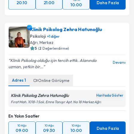
20:10
21:00
Daha Fazla
10:00
Klinik Psikolog Zehra Hatunoğlu
Psikoloji
+
1
diğer
Ağrı
, Merkez
5
(
2
Değerlendirme)
Klinik Psikolog olduğu için tercih ettik. Alanında
Devamı
uzman, yetkin bir...
Adres
1
Online Görüşme
Klinik Psikolog Zehra Hatunoğlu
Haritada Göster
Fırat Mah. 1018-1 Sok. Emre Tanışır Apt. No 18 Merkez Ağrı
En Yakın Saatler
10 Ağu
10 Ağu
10 Ağu
Daha Fazla
09:00
09:30
10:00