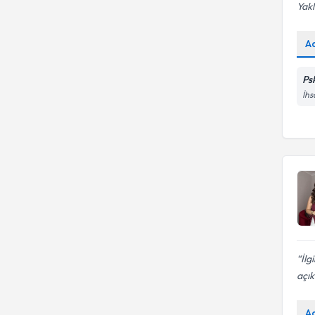
Yakl
A
Ps
İhs
İlg
açık
A