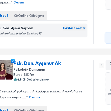
aşımı...
Devamı
dres
1
Online Görüşme
k. Dan. Aysun Bayram
Haritada Göster
aniye Mah, Kartallar Sk. No:4/13
Psk. Dan. Ayşenur Ak
Psikolojik Danışman
Bursa
, Nilüfer
4.8
(
8
Değerlendirme)
ili ve alakalı yaklaşım. Arkadaşça sohbet. Aydınlatıcı ve
ka
layıcı konuşma....
Devamı
dres
1
Online Görüşme