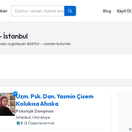
ikler
Blog
Kayıt Ol
 İstanbul
ası
uygulayan doktor - uzman bulundu
Randevu T
Uzm. Psk. Dan. Yasmin Çisem
Uzm. Psk.
Kolukısa Ahıska
takvimi tal
bir takvim 
Psikolojik Danışman
İstanbul
, Ümraniye
E-posta Ad
5
(
2
Değerlendirme)
B