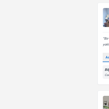
Bir
yakl
A
Bi
Cam