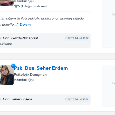
İstanbul
, Şişli
5
(
1
Değerlendirme)
E-posta Ad
B
im oğlum ile ilgili psikiatri doktorunun koymuş olduğu
raktivite...
Devamı
Kişisel
okudum
k. Dan. Gözde Nur Uysal
Randevu T
Haritada Göster
işlenm
li İstanbul
Psk. Dan.
Size bu uzm
hazırlandığ
Psk. Dan. Seher Erdem
Psikolojik Danışman
E-posta Ad
İstanbul
, Şişli
B
k. Dan. Seher Erdem
Haritada Göster
Kişisel
okudum
işlenm