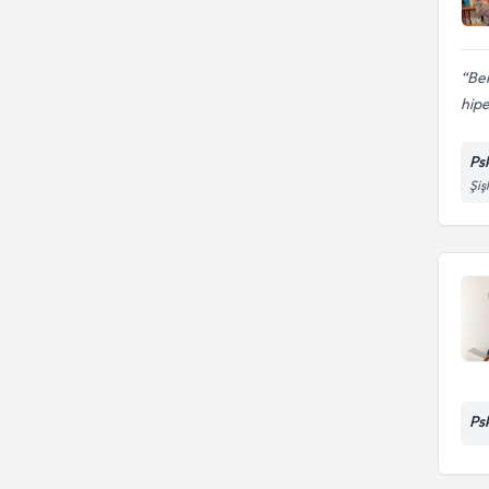
Ben
hipe
Ps
Şiş
Ps