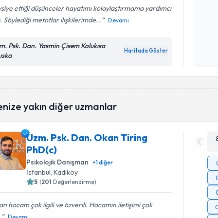
siye ettiği düşünceler hayatımı kolaylaştırmama yardımcı
. Söylediği metotlar ilişkilerimde...
Devamı
Kişisel
okudum
m. Psk. Dan. Yasmin Çisem Kolukısa
işlenm
Haritada Göster
ıska
enize yakın diğer uzmanlar
Uzm. Psk. Dan. Okan Tiring
PhD(c)
Psikolojik Danışman
+
1
diğer
İstanbul
, Kadıköy
5
(
201
Değerlendirme)
n hocam çok ilgili ve özverili. Hocamın iletişimi çok
.
Devamı