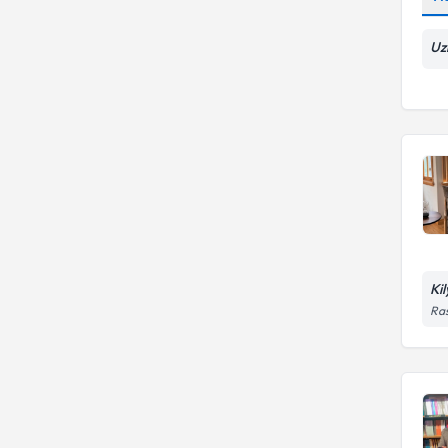
Uz
Kil
Ras