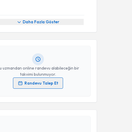
akvimi Talebi
Daha Fazla Göster
Dan. Aylin Aydınoğlu
için randevu takvimi talebi
Size bu uzmandan randevu almanız için bir takvim
ında e-posta ile bilgilendireceğiz.
resiniz
u uzmandan online randevu alabileceğin bir
takvimi bulunmuyor.
Randevu Talep Et
 verilerimin işlenmesine ilişkin
Aydınlatma Metni
'ni
 ve kişisel verilerimin belirtilen kapsamda
akvimi Talebi
esini kabul ediyorum.
 Gözde Nur Uysal
için randevu takvimi talebi
Takvim Talebini Gönder
Size bu uzmandan randevu almanız için bir takvim
ında e-posta ile bilgilendireceğiz.