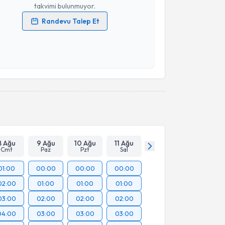
takvimi bulunmuyor.
Randevu Talep Et
 verilerimin işlenmesine ilişkin
Aydınlatma Metni
'ni
 ve kişisel verilerimin belirtilen kapsamda
esini kabul ediyorum.
Takvim Talebini Gönder
8 Ağu
9 Ağu
10 Ağu
11 Ağu
Cmt
Paz
Pzt
Sal
01:00
00:00
00:00
00:00
02:00
01:00
01:00
01:00
03:00
02:00
02:00
02:00
04:00
03:00
03:00
03:00