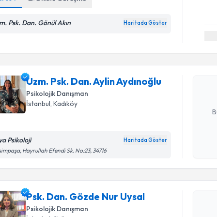
m. Psk. Dan. Gönül Akın
Haritada Göster
Randevu T
Uzm. Psk. 
oluşturun. 
Uzm. Psk. Dan. Aylin Aydınoğlu
hazırlandığ
Psikolojik Danışman
E-posta Ad
İstanbul
, Kadıköy
B
ya Psikoloji
Haritada Göster
Kişisel
impaşa, Hayrullah Efendi Sk. No:23, 34716
okudum
Randevu T
işlenm
Psk. Dan.
Psk. Dan. Gözde Nur Uysal
oluşturun. 
Psikolojik Danışman
hazırlandığ