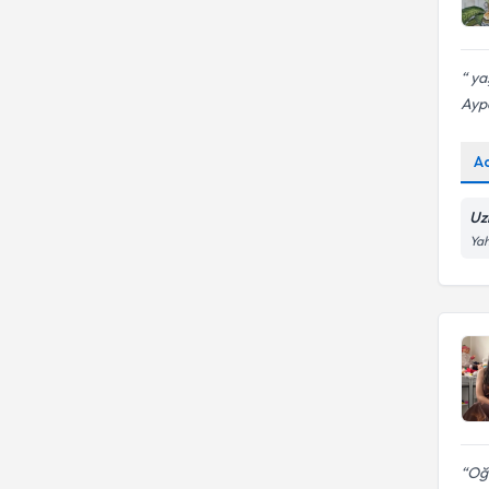
yaş
Ayp
A
Uz
Yah
Oğl