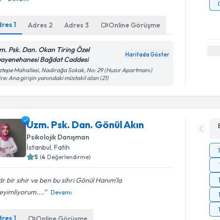
dres
1
Adres
2
Adres
3
Online Görüşme
m. Psk. Dan. Okan Tiring Özel
Haritada Göster
ayenehanesi Bağdat Caddesi
tepe Mahallesi, Nadirağa Sokak, No: 29 (Huzur Apartmanı)
re: Ana girişin yanındaki müstakil alan (21)
Uzm. Psk. Dan. Gönül Akın
Psikolojik Danışman
İstanbul
, Fatih
5
(
4
Değerlendirme)
r bir sihir ve ben bu sihri Gönül Hanım'la
eyimliyorum....
Devamı
dres
1
Online Görüşme