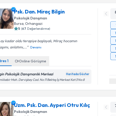
Psk. Dan. Miraç Bilgin
Psikolojik Danışman
Bursa
, Orhangazi
5
(
67
Değerlendirme)
 ay kadar oldu terapiye başlayalı, Miraç hocamın
aşımı, anlatımı,...
Devamı
dres
1
Online Görüşme
lgin Psikolojik Danışmanlık Merkezi
Haritada Göster
iikebir Mah. Dervişbey Cad. No:11 Bektaş İş Merkezi Kat:3 No:8
Uzm. Psk. Dan. Ayperi Otru Kılıç
Psikolojik Danışman