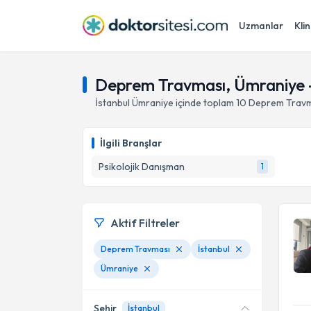
Uzmanlar
Klin
Deprem Travması, Ümraniye -
İstanbul
Ümraniye
içinde toplam
10
Deprem Travm
İlgili Branşlar
Psikolojik Danışman
1
Aktif Filtreler
Deprem Travması
İstanbul
Ümraniye
Şehir
İstanbul