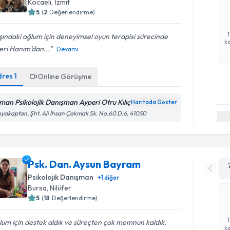
Kocaeli
, İzmit
5
(
2
Değerlendirme)
ındaki oğlum için deneyimsel oyun terapisi sürecinde
ka
eri Hanım’dan...
Devamı
dres
1
Online Görüşme
man Psikolojik Danışman Ayperi Otru Kılıç
Haritada Göster
yakaptan, Şht. Ali İhsan Çakmak Sk. No:60 D:6, 41050
Psk. Dan. Aysun Bayram
Psikolojik Danışman
+
1
diğer
Bursa
, Nilüfer
5
(
18
Değerlendirme)
um için destek aldık ve süreçten çok memnun kaldık.
ka