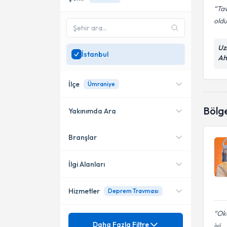
Tav
oldu
Uz
İstanbul
Ah
İlçe
Ümraniye
Bölg
Yakınımda Ara
Branşlar
Konumuma yakın uzmanları
Kadıköy
göster
Sarıyer
İlgi Alanları
Şişli
Hizmetler
Deprem Travması
Psikolojik Danışman
Bahçelievler
Oka
Mezuniyet
Aile Danışmanlığı
Daha Fazla Filtre
Bakırköy
iyi,..