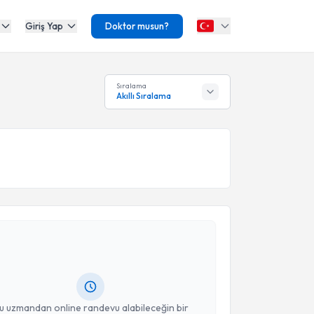
Giriş Yap
Doktor musun?
Sıralama
Akıllı Sıralama
akvimi Talebi
 Dan. Yasmin Çisem Kolukısa Ahıska
için randevu
ebi oluşturun. Size bu uzmandan randevu almanız için
hazırlandığında e-posta ile bilgilendireceğiz.
resiniz
u uzmandan online randevu alabileceğin bir