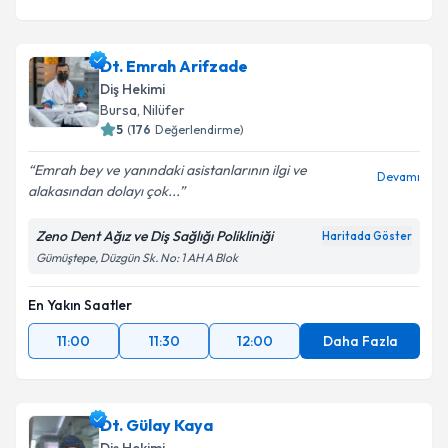
Dt. Emrah Arifzade
Diş Hekimi
Bursa
, Nilüfer
5
(
176
Değerlendirme)
Emrah bey ve yanındaki asistanlarının ilgi ve
Devamı
alakasından dolayı çok...
Zeno Dent Ağız ve Diş Sağlığı Polikliniği
Haritada Göster
Gümüştepe, Düzgün Sk. No: 1 AH A Blok
En Yakın Saatler
11:00
11:30
12:00
Daha Fazla
Dt. Gülay Kaya