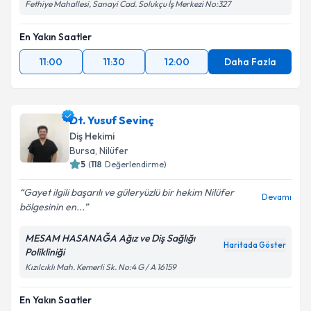
Fethiye Mahallesi, Sanayi Cad. Solukçu İş Merkezi No:327
En Yakın Saatler
11:00
11:30
12:00
Daha Fazla
Dt. Yusuf Sevinç
Diş Hekimi
Bursa
, Nilüfer
5
(
118
Değerlendirme)
Gayet ilgili başarılı ve güleryüzlü bir hekim Nilüfer
Devamı
bölgesinin en...
MESAM HASANAĞA Ağız ve Diş Sağlığı
Haritada Göster
Polikliniği
Kızılcıklı Mah. Kemerli Sk. No:4 G / A 16159
En Yakın Saatler