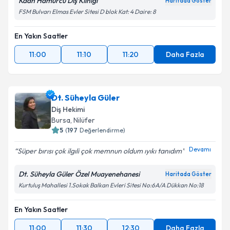
Kaan Hamurcu Diş Kliniği
Haritada Göster
FSM Bulvarı Elmas Evler Sitesi D blok Kat: 4 Daire: 8
En Yakın Saatler
11:00
11:10
11:20
Daha Fazla
Dt. Süheyla Güler
Diş Hekimi
Bursa
, Nilüfer
5
(
197
Değerlendirme)
Devamı
Süper bırısı çok ilgıli çok memnun oldum ıyıkı tanıdım
Dt. Süheyla Güler Özel Muayenehanesi
Haritada Göster
Kurtuluş Mahallesi 1.Sokak Balkan Evleri Sitesi No:6A/A Dükkan No:18
En Yakın Saatler
11:00
11:30
12:30
Daha Fazla