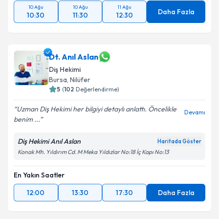
10 Ağu
10 Ağu
11 Ağu
Daha Fazla
10:30
11:30
12:30
Dt. Anıl Aslan
Diş Hekimi
Bursa
, Nilüfer
5
(
102
Değerlendirme)
Uzman Diş Hekimi her bilgiyi detaylı anlattı. Öncelikle
Devamı
benim ...
Diş Hekimi Anıl Aslan
Haritada Göster
Konak Mh. Yıldırım Cd. M Meka Yıldızlar No:18 İç Kapı No:13
En Yakın Saatler
12:00
13:30
17:30
Daha Fazla