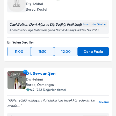
Diş Hekimi
Bursa
, Kestel
Özel Balkan Dent Ağız ve Diş Sağlığı Polikliniği
Haritada Göster
Ahmet Vefik Paşa Mahallesi, Şehit Namık Asutay Caddesi No: 2/2B.
En Yakın Saatler
11:00
11:30
12:00
Daha Fazla
Dt. Sevcan Şen
Diş Hekimi
Bursa
, Osmangazi
4.9
(
222
Değerlendirme)
Güler yüzlü yaklaşımı ilgi alaka için teşekkür ederim bu
Devamı
arada...