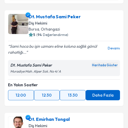
Dr. Dt. Burcu Çetinkaya Tekin
için randevu takvimi
talebi oluşturun. Size bu uzmandan randevu almanız
Dt. Mustafa Sami Peker
için bir takvim hazırlandığında e-posta ile
bilgilendireceğiz.
Diş Hekimi
Bursa
, Orhangazi
E-posta Adresiniz
5
(
94
Değerlendirme)
Sami hoca bu işin uzmanı eline koluna sağlık gönül
Devamı
rahatlığı...
Kişisel verilerimin işlenmesine ilişkin
Aydınlatma
Dt. Mustafa Sami Peker
Haritada Göster
Metni
'ni okudum ve kişisel verilerimin belirtilen
Muradiye Mah. Alper Sok. No 4/ A
kapsamda işlenmesini kabul ediyorum.
En Yakın Saatler
Takvim Talebini Gönder
12:00
12:30
13:30
Daha Fazla
Dt. Emirhan Tongal
Diş Hekimi