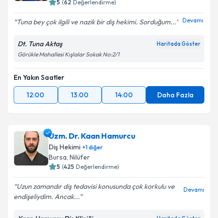
5
(
62
Değerlendirme)
Devamı
Tuna bey çok ilgili ve nazik bir diş hekimi. Sorduğum...
Dt. Tuna Aktaş
Haritada Göster
Görükle Mahallesi Kışlalar Sokak No:2/1
En Yakın Saatler
12:00
13:00
14:00
Daha Fazla
Uzm. Dr. Kaan Hamurcu
Diş Hekimi
+
1
diğer
Bursa
, Nilüfer
5
(
425
Değerlendirme)
Uzun zamandır diş tedavisi konusunda çok korkulu ve
Devamı
endişeliydim. Ancak...