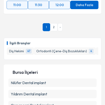
11:00
11:30
12:00
Daha Fazla
1
2
›
İlgili Branşlar
Diş Hekimi
Ortodonti (Çene-Diş Bozuklukları)
Peri
47
4
Bursa İlçeleri
Nilüfer
Dental implant
Yıldırım
Dental implant