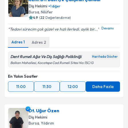
Diş Hekimi
+
1
diğer
Bursa
, Nilüfer
4.9
(
22
Değerlendirme)
Devamı
Tedavi sürecim çok güzel ve hızlı ilerledi. aylık bir...
Adres
1
Adres
2
Dent Rumeli Ağız Ve Diş Sağlığı Polikliniği
Haritada Göster
Balkan Mahallesi, Kocatepe Cad.Rumeli Sitesi No:15C/G
En Yakın Saatler
11:00
11:30
12:00
Daha Fazla
Dt. Uğur Özen
Diş Hekimi
Bursa
, Yıldırım