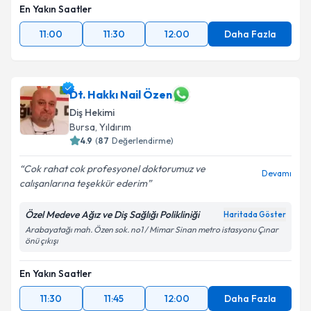
En Yakın Saatler
11:00
11:30
12:00
Daha Fazla
Dt. Hakkı Nail Özen
Diş Hekimi
Bursa
, Yıldırım
4.9
(
87
Değerlendirme)
Cok rahat cok profesyonel doktorumuz ve
Devamı
calışanlarına teşekkür ederim
Özel Medeve Ağız ve Diş Sağlığı Polikliniği
Haritada Göster
Arabayatağı mah. Özen sok. no1 / Mimar Sinan metro istasyonu Çınar
önü çıkışı
En Yakın Saatler
11:30
11:45
12:00
Daha Fazla