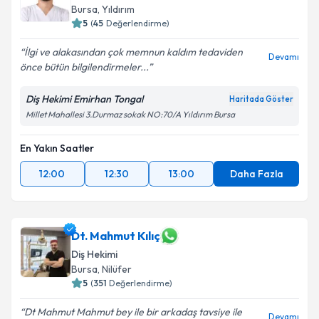
Bursa
, Yıldırım
5
(
45
Değerlendirme)
İlgi ve alakasından çok memnun kaldım tedaviden
Devamı
önce bütün bilgilendirmeler...
Diş Hekimi Emirhan Tongal
Haritada Göster
Millet Mahallesi 3.Durmaz sokak NO:70/A Yıldırım Bursa
En Yakın Saatler
12:00
12:30
13:00
Daha Fazla
Dt. Mahmut Kılıç
Diş Hekimi
Bursa
, Nilüfer
5
(
351
Değerlendirme)
Dt Mahmut Mahmut bey ile bir arkadaş tavsiye ile
Devamı