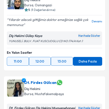
Diş Hekimi
Bursa
, Osmangazi
5
(
1
Değerlendirme)
Yıllardır ailecek gittiğimiz doktor emeğinize sağlık çok
Devamı
memnunuz
Diş Hekimi Gülay Kaya
Haritada Göster
YUNUSELİ. BULV . FUAT KUSCUOGLU CD NO:174/A Kat :1
En Yakın Saatler
11:00
12:00
13:00
Daha Fazla
Dt. Firdes Gülcan
Diş Hekimi
Bursa
, Mustafakemalpaşa
Dt. Firdes Gülcan Diş Hekimi Muayenehanesi
Haritada Göster