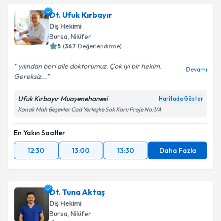
Dt. Ufuk Kırbayır
Diş Hekimi
Bursa
, Nilüfer
5
(
367
Değerlendirme)
yılından beri aile doktorumuz. Çok iyi bir hekim.
Devamı
Gereksiz...
Ufuk Kırbayır Muayenehanesi
Haritada Göster
Konak Mah Beşevler Cad Yerleşke Sok Koru Proje No:1/A
En Yakın Saatler
12:30
13:00
13:30
Daha Fazla
Dt. Tuna Aktaş
Diş Hekimi
Bursa
, Nilüfer