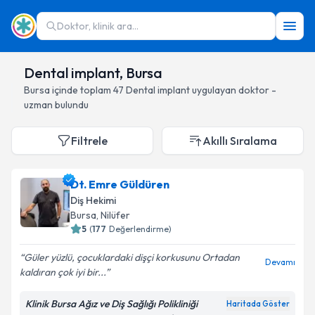
Doktor, klinik ara...
Dental implant, Bursa
Bursa
içinde toplam
47
Dental implant
uygulayan doktor -
uzman bulundu
Filtrele
Akıllı Sıralama
Dt. Emre Güldüren
Diş Hekimi
Bursa
, Nilüfer
5
(
177
Değerlendirme)
Güler yüzlü, çocuklardaki dişçi korkusunu Ortadan
Devamı
kaldıran çok iyi bir...
Klinik Bursa Ağız ve Diş Sağlığı Polikliniği
Haritada Göster