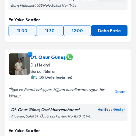
Barış Mahallesi, 105 Nolu Sokak No: 11/1A
En Yakın Saatler
11:00
11:30
12:00
Daha Fazla
Dt. Onur Güneş
Diş Hekimi
Bursa
, Nilüfer
5
(
35
Değerlendirme)
İlgili ve özenli çalışıyor. Hijyen kurallarına uygun bir
Devamı
klinik.
Dt. Onur Güneş Özel Muayenehanesi
Haritada Göster
Ataevler, Sahil Sk. Özgürpark Evleri No:1L/B, 16140
En Yakın Saatler