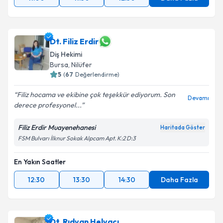
Dt. Filiz Erdir
Diş Hekimi
Bursa
, Nilüfer
5
(
67
Değerlendirme)
Filiz hocama ve ekibine çok teşekkür ediyorum. Son
Devamı
derece profesyonel...
Filiz Erdir Muayenehanesi
Haritada Göster
FSM Bulvarı İlknur Sokak Alpcam Apt. K:2 D:3
En Yakın Saatler
12:30
13:30
14:30
Daha Fazla
Dt. Rıdvan Helvacı