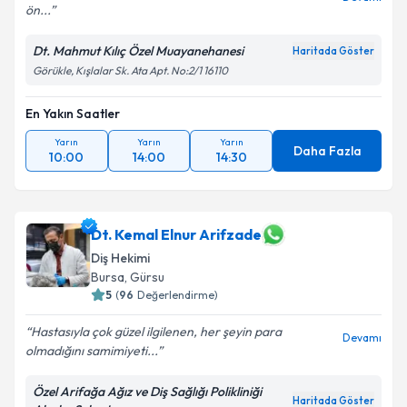
ön...
Dt. Mahmut Kılıç Özel Muayanehanesi
Haritada Göster
Görükle, Kışlalar Sk. Ata Apt. No:2/1 16110
En Yakın Saatler
Yarın
Yarın
Yarın
Daha Fazla
10:00
14:00
14:30
Dt. Kemal Elnur Arifzade
Diş Hekimi
Bursa
, Gürsu
5
(
96
Değerlendirme)
Hastasıyla çok güzel ilgilenen, her şeyin para
Devamı
olmadığını samimiyeti...
Özel Arifağa Ağız ve Diş Sağlığı Polikliniği
Haritada Göster