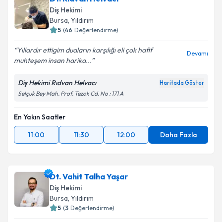
Diş Hekimi
Bursa
, Yıldırım
5
(
46
Değerlendirme)
Yıllardır ettigim duaların karşılığı eli çok hafif
Devamı
muhteşem insan harika...
Diş Hekimi Rıdvan Helvacı
Haritada Göster
Selçuk Bey Mah. Prof. Tezok Cd. No : 171 A
En Yakın Saatler
11:00
11:30
12:00
Daha Fazla
Dt. Vahit Talha Yaşar
Diş Hekimi
Bursa
, Yıldırım
5
(
3
Değerlendirme)