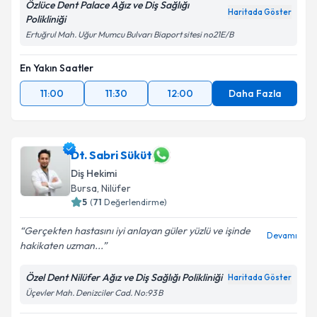
Özlüce Dent Palace Ağız ve Diş Sağlığı
Haritada Göster
Polikliniği
Ertuğrul Mah. Uğur Mumcu Bulvarı Biaport sitesi no21E/B
En Yakın Saatler
11:00
11:30
12:00
Daha Fazla
Dt. Sabri Süküt
Diş Hekimi
Bursa
, Nilüfer
5
(
71
Değerlendirme)
Gerçekten hastasını iyi anlayan güler yüzlü ve işinde
Devamı
hakikaten uzman...
Özel Dent Nilüfer Ağız ve Diş Sağlığı Polikliniği
Haritada Göster
Üçevler Mah. Denizciler Cad. No:93 B