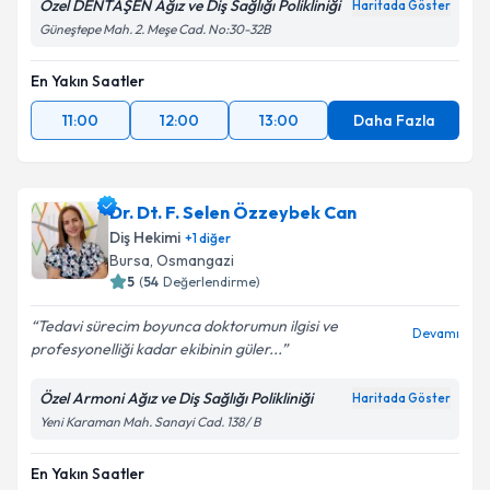
Özel DENTAŞEN Ağız ve Diş Sağlığı Polikliniği
Haritada Göster
Güneştepe Mah. 2. Meşe Cad. No:30-32B
En Yakın Saatler
11:00
12:00
13:00
Daha Fazla
Dr. Dt. F. Selen Özzeybek Can
Diş Hekimi
+
1
diğer
Bursa
, Osmangazi
5
(
54
Değerlendirme)
Tedavi sürecim boyunca doktorumun ilgisi ve
Devamı
profesyonelliği kadar ekibinin güler...
Özel Armoni Ağız ve Diş Sağlığı Polikliniği
Haritada Göster
Yeni Karaman Mah. Sanayi Cad. 138/ B
En Yakın Saatler