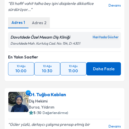
Eli hafif vahit talha bey işini disiplenle dikkatlice
Devamı
sürdürüyor...
Adres
1
Adres
2
Davutdede Özel Mesam Diş Kliniği
Haritada Göster
Davutdede Mah. Kurtuluş Cad. No: 154, D: 4301
En Yakın Saatler
10 Ağu
10 Ağu
10 Ağu
Daha Fazla
10:00
10:30
11:00
Dt. Tuğba Kablan
Diş Hekimi
Bursa
, Yıldırım
5
(
10
Değerlendirme)
Güler yüzlü, detaycı çalışma prensıp etmiş bir
Devamı