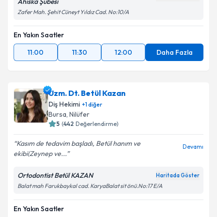
Ahıska Şubesi
Zafer Mah. Şehit Cüneyt Yıldız Cad. No:10/A
En Yakın Saatler
11:00
11:30
12:00
Daha Fazla
Uzm. Dt. Betül Kazan
Diş Hekimi
+
1
diğer
Bursa
, Nilüfer
5
(
442
Değerlendirme)
Kasım de tedavim başladı, Betül hanım ve
Devamı
ekibi(Zeynep ve...
Ortodontist Betül KAZAN
Haritada Göster
Balat mah Farukbaykal cad. KaryaBalat sit önü.No:17 E/A
En Yakın Saatler