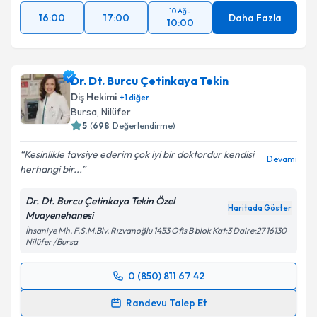
10 Ağu
16:00
17:00
Daha Fazla
10:00
Dr. Dt. Burcu Çetinkaya Tekin
Diş Hekimi
+
1
diğer
Bursa
, Nilüfer
5
(
698
Değerlendirme)
Kesinlikle tavsiye ederim çok iyi bir doktordur kendisi
Devamı
herhangi bir...
Dr. Dt. Burcu Çetinkaya Tekin Özel
Haritada Göster
Muayenehanesi
İhsaniye Mh. F.S.M.Blv. Rızvanoğlu 1453 Ofis B blok Kat:3 Daire:27 16130
Nilüfer /Bursa
0 (850) 811 67 42
Randevu Takvimi Talebi
Randevu Talep Et