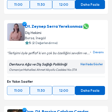
11:00
11:30
12:00
Daha Fazla
Dt. Zeynep Serra Yerekonmaz
Diş Hekimi
Bursa
, İnegöl
5
(
2
Değerlendirme)
Devamı
İletişimi öyle şeffaf ki en çok bu özelliğini sevdim ve...
Dentaura Ağız ve Diş Sağlığı Polikliniği
Haritada Göster
Osmaniye Mahallesi Ahmet Akyollu Caddesi No:37A
En Yakın Saatler
11:00
11:30
12:00
Daha Fazla
Uzm. Dt. Basriye Çalışkan Çandar