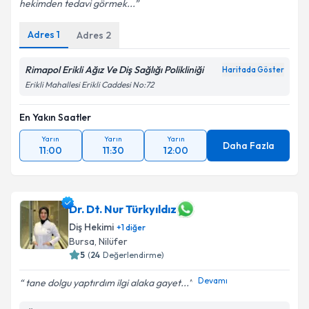
hekimden tedavi görmek...
Adres
1
Adres
2
Rimapol Erikli Ağız Ve Diş Sağlığı Polikliniği
Haritada Göster
Erikli Mahallesi Erikli Caddesi No:72
En Yakın Saatler
Yarın
Yarın
Yarın
Daha Fazla
11:00
11:30
12:00
Dr. Dt. Nur Türkyıldız
Diş Hekimi
+
1
diğer
Bursa
, Nilüfer
5
(
24
Değerlendirme)
Devamı
tane dolgu yaptırdım ilgi alaka gayet...