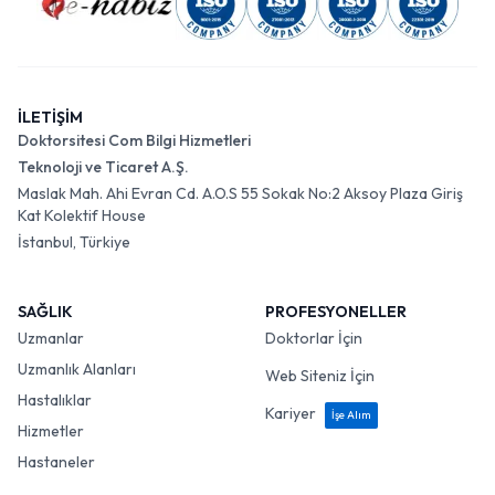
İLETİŞİM
Doktorsitesi Com Bilgi Hizmetleri
Teknoloji ve Ticaret A.Ş.
Maslak Mah. Ahi Evran Cd. A.O.S 55 Sokak No:2 Aksoy Plaza Giriş
Kat Kolektif House
İstanbul, Türkiye
SAĞLIK
PROFESYONELLER
Uzmanlar
Doktorlar İçin
Uzmanlık Alanları
Web Siteniz İçin
Hastalıklar
Kariyer
İşe Alım
Hizmetler
Hastaneler