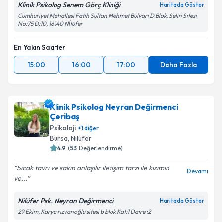
Klinik Psikolog Senem Görç Kliniği
Haritada Göster
Cumhuriyet Mahallesi Fatih Sultan Mehmet Bulvarı D Blok, Selin Sitesi
No:75 D:10, 16140 Ni̇lüfer
En Yakın Saatler
15:00
16:00
17:00
Daha Fazla
Klinik Psikolog Neyran Değirmenci
Çeribaş
Psikoloji
+
1
diğer
Bursa
, Nilüfer
4.9
(
53
Değerlendirme)
Sıcak tavrı ve sakin anlaşılır iletişim tarzı ile kızımın
Devamı
ve...
Nilüfer Psk. Neyran Değirmenci
Haritada Göster
29 Ekim, Karya rızvanoğlu sitesi b blok Kat:1 Daire :2