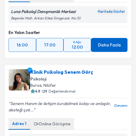
Luna Psikoloji Danışmanlık Merkezi
Haritada Göster
Beşevler Mah. Arkan Sitesi Simge sok. No:10
En Yakın Saatler
8 Ağu
16:00
17:00
Daha Fazla
12:00
Klinik Psikolog Senem Görç
Psikoloji
Bursa
, Nilüfer
4.9
(
29
Değerlendirme)
Senem Hanım ile iletişim kurabilmek kolay ve anlaşılır,
Devamı
desteği çok...
Adres
1
Online Görüşme