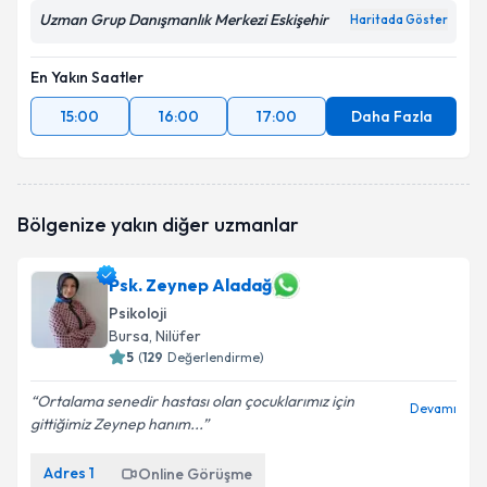
Uzman Grup Danışmanlık Merkezi Eskişehir
Haritada Göster
En Yakın Saatler
15:00
16:00
17:00
Daha Fazla
Bölgenize yakın diğer uzmanlar
Psk. Zeynep Aladağ
Psikoloji
Bursa
, Nilüfer
5
(
129
Değerlendirme)
Ortalama senedir hastası olan çocuklarımız için
Devamı
gittiğimiz Zeynep hanım...
Adres
1
Online Görüşme