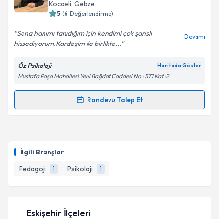
takvim hazırlandığında e-posta ile bilgilendireceğiz.
Kocaeli
, Gebze
5
(
6
Değerlendirme)
E-posta Adresiniz
Sena hanımı tanıdığım için kendimi çok şanslı
Devamı
hissediyorum.Kardeşim ile birlikte...
Öz Psikoloji
Haritada Göster
Kişisel verilerimin işlenmesine ilişkin
Aydınlatma
Mustafa Paşa Mahallesi Yeni Bağdat Caddesi No : 577 Kat :2
Metni
'ni okudum ve kişisel verilerimin belirtilen
kapsamda işlenmesini kabul ediyorum.
Randevu Talep Et
Randevu Takvimi Talebi
Takvim Talebini Gönder
Psk. Senanur Bozdemir
için randevu takvimi talebi
oluşturun. Size bu uzmandan randevu almanız için bir
İlgili Branşlar
takvim hazırlandığında e-posta ile bilgilendireceğiz.
Pedagoji
Psikoloji
1
1
E-posta Adresiniz
Eskişehir İlçeleri