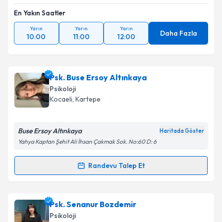
En Yakın Saatler
Yarın
Yarın
Yarın
Daha Fazla
10:00
11:00
12:00
Psk. Buse Ersoy Altınkaya
Psikoloji
Kocaeli
, Kartepe
Buse Ersoy Altınkaya
Haritada Göster
Yahya Kaptan Şehit Ali İhsan Çakmak Sok. No:60 D: 6
Randevu Talep Et
Randevu Takvimi Talebi
Psk. Buse Ersoy Altınkaya
için randevu takvimi talebi
Psk. Senanur Bozdemir
oluşturun. Size bu uzmandan randevu almanız için bir
Psikoloji