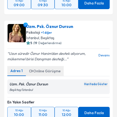
10 Ağu
10 Ağu
10 Ağu
Daha Fazla
09:00
09:30
10:00
Uzm. Psk. Öznur Dursun
Psikoloji
+
1
diğer
İstanbul
, Beşiktaş
5
(
19
Değerlendirme)
Uzun süredir Öznur Hanim'dan destek aliyorum,
Devamı
mükemmel birisi Danışman desteği...
Adres
1
Online Görüşme
Uzm. Psk. Öznur Dursun
Haritada Göster
Beşiktaş/İstanbul
En Yakın Saatler
10 Ağu
10 Ağu
10 Ağu
Daha Fazla
10:00
11:00
12:00