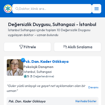
Doktor, klinik ara...
Değersizlik Duygusu, Sultangazi - İstanbul
İstanbul
Sultangazi
içinde toplam
10
Değersizlik Duygusu
uygulayan doktor - uzman bulundu
Filtrele
Akıllı Sıralama
Psk. Dan. Kader Gökkaya
Psikolojik Danışman
İstanbul
, Sultangazi
5
(
5
Değerlendirme)
Guler yüzlü anlayışlı ve gayet net açıklamaları olan bir
Devamı
uzman
Psk. Dan. Kader Gökkaya
Haritada Göster