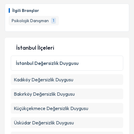
Aile Danışmanı Aynur Baykuş
için randevu takvimi
talebi oluşturun. Size bu uzmandan randevu almanız
İlgili Branşlar
için bir takvim hazırlandığında e-posta ile
bilgilendireceğiz.
Psikolojik Danışman
1
E-posta Adresiniz
İstanbul İlçeleri
Kişisel verilerimin işlenmesine ilişkin
Aydınlatma
İstanbul
Değersizlik Duygusu
Metni
'ni okudum ve kişisel verilerimin belirtilen
kapsamda işlenmesini kabul ediyorum.
Kadıköy
Değersizlik Duygusu
Takvim Talebini Gönder
Bakırköy
Değersizlik Duygusu
Küçükçekmece
Değersizlik Duygusu
Üsküdar
Değersizlik Duygusu