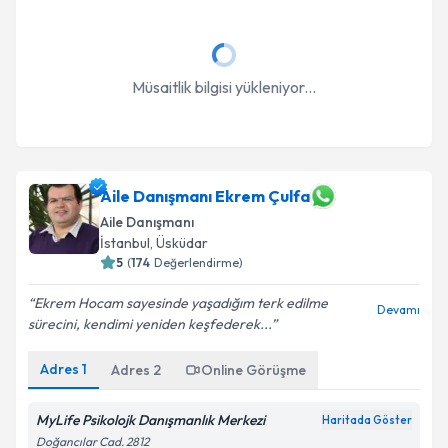
Müsaitlik bilgisi yükleniyor...
Aile Danışmanı Ekrem Çulfa
Aile Danışmanı
İstanbul
, Üsküdar
5
(
174
Değerlendirme)
Ekrem Hocam sayesinde yaşadığım terk edilme
Devamı
sürecini, kendimi yeniden keşfederek...
Adres
1
Adres
2
Online Görüşme
MyLife Psikolojk Danışmanlık Merkezi
Haritada Göster
Doğancılar Cad. 2812