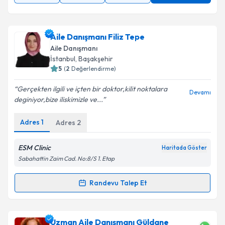
Aile Danışmanı Filiz Tepe
Aile Danışmanı
İstanbul
, Başakşehir
5
(
2
Değerlendirme)
Gerçekten ilgili ve içten bir doktor,kilit noktalara
Devamı
deginiyor,bize iliskimizle ve...
Adres
1
Adres
2
ESM Clinic
Haritada Göster
Sabahattin Zaim Cad. No:8/S 1. Etap
Randevu Talep Et
Randevu Takvimi Talebi
Aile Danışmanı Filiz Tepe
için randevu takvimi talebi
Uzman Aile Danışmanı Güldane