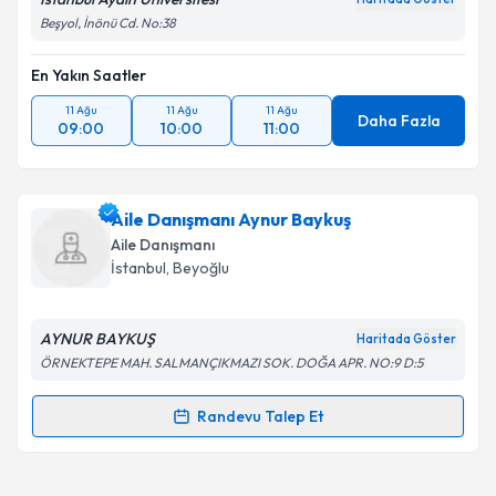
Beşyol, İnönü Cd. No:38
Kişisel verilerimin işlenmesine ilişkin
Aydınlatma
Metni
'ni okudum ve kişisel verilerimin belirtilen
En Yakın Saatler
kapsamda işlenmesini kabul ediyorum.
11 Ağu
11 Ağu
11 Ağu
Daha Fazla
09:00
10:00
11:00
Takvim Talebini Gönder
Aile Danışmanı Aynur Baykuş
Aile Danışmanı
İstanbul
, Beyoğlu
AYNUR BAYKUŞ
Haritada Göster
ÖRNEKTEPE MAH. SALMANÇIKMAZI SOK. DOĞA APR. NO:9 D:5
Randevu Talep Et
Randevu Takvimi Talebi