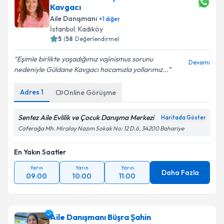
oluşturun. Size bu uzmandan randevu almanız için bir
Kavgacı
takvim hazırlandığında e-posta ile bilgilendireceğiz.
Aile Danışmanı
+
1
diğer
İstanbul
, Kadıköy
E-posta Adresiniz
5
(
58
Değerlendirme)
Eşimle birlikte yaşadığımız vajinismus sorunu
Devamı
nedeniyle Güldane Kavgacı hocamızla yollarımız...
Kişisel verilerimin işlenmesine ilişkin
Aydınlatma
Adres
1
Online Görüşme
Metni
'ni okudum ve kişisel verilerimin belirtilen
kapsamda işlenmesini kabul ediyorum.
Sentez Aile Evlilik ve Çocuk Danışma Merkezi
Haritada Göster
Caferağa Mh. Miralay Nazım Sokak No: 12 D.6, 34200 Bahariye
Takvim Talebini Gönder
En Yakın Saatler
Yarın
Yarın
Yarın
Daha Fazla
09:00
10:00
11:00
Aile Danışmanı Büşra Şahin