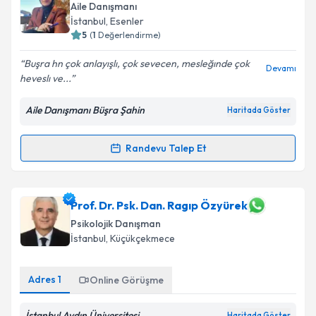
Aile Danışmanı
İstanbul
, Esenler
5
(
1
Değerlendirme)
Buşra hn çok anlayışlı, çok sevecen, mesleğınde çok
Devamı
heveslı ve...
Aile Danışmanı Büşra Şahin
Haritada Göster
Randevu Talep Et
Randevu Takvimi Talebi
Aile Danışmanı Büşra Şahin
için randevu takvimi
Prof. Dr. Psk. Dan. Ragıp Özyürek
talebi oluşturun. Size bu uzmandan randevu almanız
Psikolojik Danışman
için bir takvim hazırlandığında e-posta ile
İstanbul
, Küçükçekmece
bilgilendireceğiz.
E-posta Adresiniz
Adres
1
Online Görüşme
İstanbul Aydın Üniversitesi
Haritada Göster