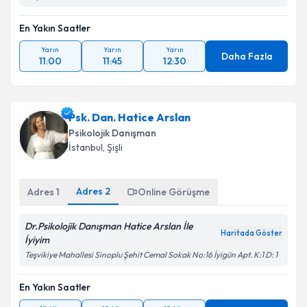
En Yakın Saatler
Yarın
Yarın
Yarın
Daha Fazla
11:00
11:45
12:30
Psk. Dan. Hatice Arslan
Psikolojik Danışman
İstanbul
, Şişli
Adres
2
Adres
1
Online Görüşme
Dr.Psikolojik Danışman Hatice Arslan İle
Haritada Göster
İyiyim
Teşvikiye Mahallesi Sinoplu Şehit Cemal Sokak No:16 İyigün Apt. K:1 D: 1
En Yakın Saatler