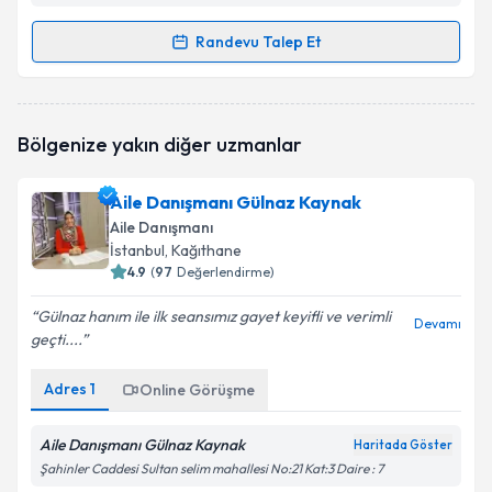
Randevu Talep Et
Randevu Takvimi Talebi
Psk. Dan. Kader Gökkaya
için randevu takvimi talebi
Bölgenize yakın diğer uzmanlar
oluşturun. Size bu uzmandan randevu almanız için bir
takvim hazırlandığında e-posta ile bilgilendireceğiz.
Aile Danışmanı Gülnaz Kaynak
E-posta Adresiniz
Aile Danışmanı
İstanbul
, Kağıthane
4.9
(
97
Değerlendirme)
Gülnaz hanım ile ilk seansımız gayet keyifli ve verimli
Kişisel verilerimin işlenmesine ilişkin
Aydınlatma
Devamı
geçti....
Metni
'ni okudum ve kişisel verilerimin belirtilen
kapsamda işlenmesini kabul ediyorum.
Adres
1
Online Görüşme
Takvim Talebini Gönder
Aile Danışmanı Gülnaz Kaynak
Haritada Göster
Şahinler Caddesi Sultan selim mahallesi No:21 Kat:3 Daire : 7