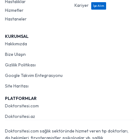
Hastalıklar
Kariyer
İşe Alım
Hizmetler
Hastaneler
KURUMSAL
Hakkımızda
Bize Ulaşın
Gizlilik Politikası
Google Takvim Entegrasyonu
Site Haritası
PLATFORMLAR
Doktorsitesi.com
Doktorsitesi.az
Doktorsitesi.com sağlık sektöründe hizmet veren tıp doktorları,
diş hekimleri, fizyoterapistler, psikologlar vb. sağlık