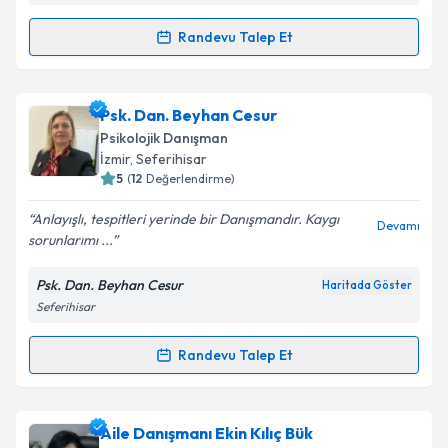
Metni
'ni okudum ve kişisel verilerimin belirtilen
kapsamda işlenmesini kabul ediyorum.
Randevu Talep Et
Randevu Takvimi Talebi
Takvim Talebini Gönder
Uzm. Psk. Dan. Funda Çiçek Onikioğulları
için
Psk. Dan. Beyhan Cesur
randevu takvimi talebi oluşturun. Size bu uzmandan
Psikolojik Danışman
randevu almanız için bir takvim hazırlandığında e-
İzmir
, Seferihisar
posta ile bilgilendireceğiz.
5
(
12
Değerlendirme)
E-posta Adresiniz
Anlayışlı, tespitleri yerinde bir Danışmandır. Kaygı
Devamı
sorunlarımı ...
Psk. Dan. Beyhan Cesur
Haritada Göster
Seferihisar
Kişisel verilerimin işlenmesine ilişkin
Aydınlatma
Metni
'ni okudum ve kişisel verilerimin belirtilen
kapsamda işlenmesini kabul ediyorum.
Randevu Talep Et
Randevu Takvimi Talebi
Takvim Talebini Gönder
Psk. Dan. Beyhan Cesur
için randevu takvimi talebi
Aile Danışmanı Ekin Kılıç Bük