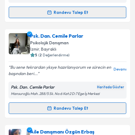
kapsamda işlenmesini kabul ediyorum.
Randevu Talep Et
Randevu Takvimi Talebi
Takvim Talebini Gönder
Aile Danışmanı Selim Bayanoğlu
için randevu
Psk. Dan. Cemile Parlar
takvimi talebi oluşturun. Size bu uzmandan randevu
Psikolojik Danışman
almanız için bir takvim hazırlandığında e-posta ile
İzmir
, Bayraklı
bilgilendireceğiz.
5
(
2
Değerlendirme)
E-posta Adresiniz
Bu sene tekrardan yksye hazırlanıyorum ve sürecin en
Devamı
başından beri...
Psk. Dan. Cemile Parlar
Haritada Göster
Mansuroğlu Mah. 288/5 Sk. No:6 Kat:2 D:7 Ege İş Merkezi
Kişisel verilerimin işlenmesine ilişkin
Aydınlatma
Metni
'ni okudum ve kişisel verilerimin belirtilen
kapsamda işlenmesini kabul ediyorum.
Randevu Talep Et
Randevu Takvimi Talebi
Takvim Talebini Gönder
Psk. Dan. Cemile Parlar
için randevu takvimi talebi
Aile Danışmanı Özgün Erbaş