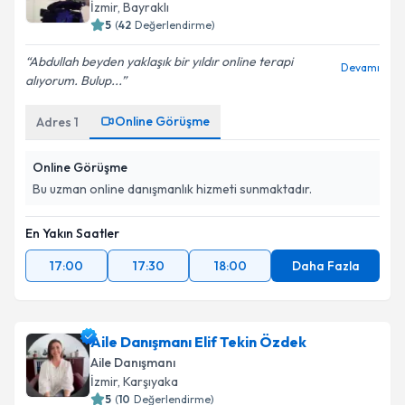
İzmir
, Bayraklı
5
(
42
Değerlendirme)
Abdullah beyden yaklaşık bir yıldır online terapi
Devamı
alıyorum. Bulup...
Online Görüşme
Adres
1
Online Görüşme
Bu uzman online danışmanlık hizmeti sunmaktadır.
En Yakın Saatler
17:00
17:30
18:00
Daha Fazla
Aile Danışmanı Elif Tekin Özdek
Aile Danışmanı
İzmir
, Karşıyaka
5
(
10
Değerlendirme)