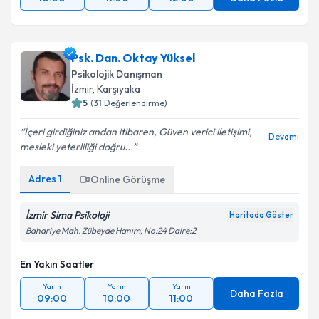
Psk. Dan. Oktay Yüksel
Psikolojik Danışman
İzmir
, Karşıyaka
5
(
31
Değerlendirme)
İçeri girdiğiniz andan itibaren, Güven verici iletişimi,
Devamı
mesleki yeterliliği doğru...
Adres
1
Online Görüşme
İzmir Sima Psikoloji
Haritada Göster
Bahariye Mah. Zübeyde Hanım, No:24 Daire:2
En Yakın Saatler
Yarın
Yarın
Yarın
Daha Fazla
09:00
10:00
11:00