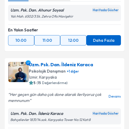
Uzm. Psk. Dan. Ahunur Soysal
Haritada Göster
Yalı Mah. 6502/3 Sk. Zehra Ofis Mavişehir
En Yakın Saatler
10:00
11:00
12:00
Daha Fazla
Uzm. Psk. Dan. İldeniz Karaca
Psikolojik Danışman
+
1
diğer
İzmir
, Karşıyaka
5
(
15
Değerlendirme)
Her geçen gün daha çok done alarak ilerliyoruz çok
Devamı
memnunum
Uzm. Psk. Dan. İldeniz Karaca
Haritada Göster
Bahçelievler 1831/14.sok. Karşıyaka Tower No:12 Kat:8