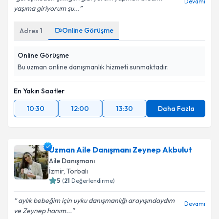
Devamı
yaşıma giriyorum şu...
Online Görüşme
Adres
1
Online Görüşme
Bu uzman online danışmanlık hizmeti sunmaktadır.
En Yakın Saatler
10:30
12:00
13:30
Daha Fazla
Uzman Aile Danışmanı Zeynep Akbulut
Aile Danışmanı
İzmir
, Torbalı
5
(
21
Değerlendirme)
aylık bebeğim için uyku danışmanlığı arayışındaydım
Devamı
ve Zeynep hanım...