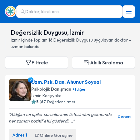
Doktor, klinik ara...
Değersizlik Duygusu, İzmir
İzmir
içinde toplam
16
Değersizlik Duygusu
uygulayan doktor -
uzman bulundu
Filtrele
Akıllı Sıralama
Uzm. Psk. Dan. Ahunur Soysal
Psikolojik Danışman
+
1
diğer
İzmir
, Karşıyaka
5
(
67
Değerlendirme)
Aldığım terapiler sorunlarımın üstesinden gelmemde
Devamı
her zaman pozitif etki gösterdi....
Adres
1
Online Görüşme