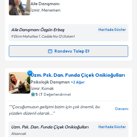
oluşturun. Size bu uzmandan randevu almanız için bir
Aile Danışmanı
takvim hazırlandığında e-posta ile bilgilendireceğiz.
İzmir
, Menemen
E-posta Adresiniz
Aile Danışmanı Özgün Erbaş
Haritada Göster
9 Ekim Mahallesi 1. Cadde No:12 Ulukent
Kişisel verilerimin işlenmesine ilişkin
Aydınlatma
Randevu Talep Et
Randevu Takvimi Talebi
Metni
'ni okudum ve kişisel verilerimin belirtilen
kapsamda işlenmesini kabul ediyorum.
Aile Danışmanı Özgün Erbaş
için randevu takvimi
Uzm. Psk. Dan. Funda Çiçek Onikioğulları
talebi oluşturun. Size bu uzmandan randevu almanız
Takvim Talebini Gönder
Psikolojik Danışman
+
2
diğer
için bir takvim hazırlandığında e-posta ile
İzmir
, Konak
bilgilendireceğiz.
5
(
7
Değerlendirme)
E-posta Adresiniz
"Çocuğumuzun gelişimi bizim için çok önemli, bu
Devamı
yüzden düzenli olarak...
Uzm. Psk. Dan. Funda Çiçek Onikioğulları
Haritada Göster
Alsancak
Kişisel verilerimin işlenmesine ilişkin
Aydınlatma