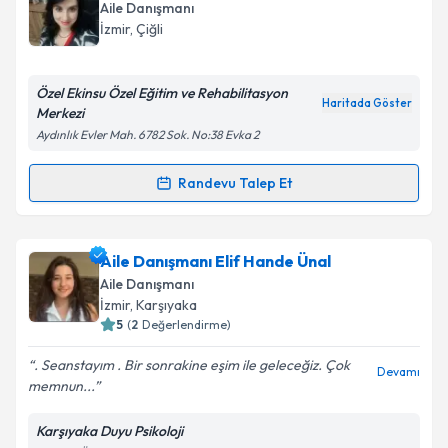
oluşturun. Size bu uzmandan randevu almanız için bir
Aile Danışmanı
takvim hazırlandığında e-posta ile bilgilendireceğiz.
İzmir
, Çiğli
E-posta Adresiniz
Özel Ekinsu Özel Eğitim ve Rehabilitasyon
Haritada Göster
Merkezi
Aydınlık Evler Mah. 6782 Sok. No:38 Evka 2
Kişisel verilerimin işlenmesine ilişkin
Aydınlatma
Metni
'ni okudum ve kişisel verilerimin belirtilen
Randevu Talep Et
Randevu Takvimi Talebi
kapsamda işlenmesini kabul ediyorum.
Aile Danışmanı Ekin Kılıç Bük
için randevu takvimi
Aile Danışmanı Elif Hande Ünal
Takvim Talebini Gönder
talebi oluşturun. Size bu uzmandan randevu almanız
Aile Danışmanı
için bir takvim hazırlandığında e-posta ile
İzmir
, Karşıyaka
bilgilendireceğiz.
5
(
2
Değerlendirme)
E-posta Adresiniz
. Seanstayım . Bir sonrakine eşim ile geleceğiz. Çok
Devamı
memnun...
Karşıyaka Duyu Psikoloji