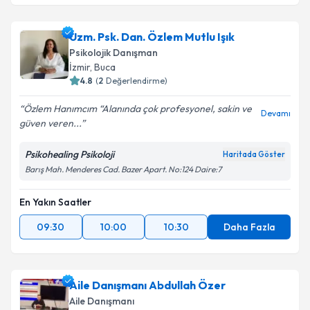
Uzm. Psk. Dan. Özlem Mutlu Işık
Psikolojik Danışman
İzmir
, Buca
4.8
(
2
Değerlendirme)
Özlem Hanımcım “Alanında çok profesyonel, sakin ve
Devamı
güven veren...
Psikohealing Psikoloji
Haritada Göster
Barış Mah. Menderes Cad. Bazer Apart. No:124 Daire:7
En Yakın Saatler
09:30
10:00
10:30
Daha Fazla
Aile Danışmanı Abdullah Özer
Aile Danışmanı