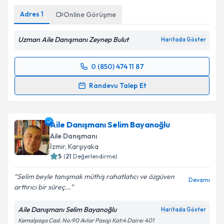
Adres
1
Online Görüşme
Uzman Aile Danışmanı Zeynep Bulut
Haritada Göster
0 (850) 474 11 87
Randevu Takvimi Talebi
Randevu Talep Et
Uzman Aile Danışmanı Zeynep Akbulut
için
randevu takvimi talebi oluşturun. Size bu uzmandan
Aile Danışmanı Selim Bayanoğlu
randevu almanız için bir takvim hazırlandığında e-
posta ile bilgilendireceğiz.
Aile Danışmanı
İzmir
, Karşıyaka
E-posta Adresiniz
5
(
21
Değerlendirme)
Selim beyle tanışmak müthiş rahatlatıcı ve özgüven
Devamı
arttırıcı bir süreç...
Kişisel verilerimin işlenmesine ilişkin
Aydınlatma
Aile Danışmanı Selim Bayanoğlu
Haritada Göster
Metni
'ni okudum ve kişisel verilerimin belirtilen
Kemalpaşa Cad. No:90 Avlar Pasajı Kat:4 Daire: 401