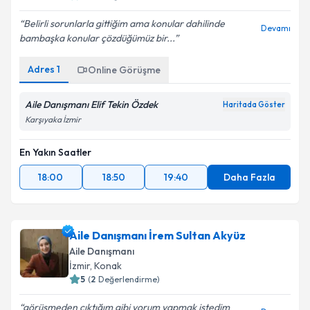
Belirli sorunlarla gittiğim ama konular dahilinde
Devamı
bambaşka konular çözdüğümüz bir...
Adres
1
Online Görüşme
Aile Danışmanı Elif Tekin Özdek
Haritada Göster
Karşıyaka İzmir
En Yakın Saatler
18:00
18:50
19:40
Daha Fazla
Aile Danışmanı İrem Sultan Akyüz
Aile Danışmanı
İzmir
, Konak
5
(
2
Değerlendirme)
görüşmeden çıktığım gibi yorum yapmak istedim