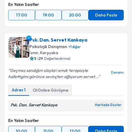
En Yakın Saatler
17:00
19:00
20:00
Daha Fazla
Psk. Dan. Servet Kankaya
Psikolojik Danışman
+
1
diğer
İzmir
, Karşıyaka
5
(
29
Değerlendirme)
Geçmez sandığım olaylari emdr terapisiyle
Devamı
hallettigimi görünce sevinçten ağlıyorum servet...
Adres
1
Online Görüşme
Psk. Dan. Servet Kankaya
Haritada Göster
En Yakın Saatler
10:00
11:00
12:00
Daha Fazla