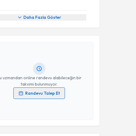
Daha Fazla Göster
akvimi Talebi
Dan. Özgür Yıldız
için randevu takvimi talebi
Size bu uzmandan randevu almanız için bir takvim
ında e-posta ile bilgilendireceğiz.
resiniz
u uzmandan online randevu alabileceğin bir
takvimi bulunmuyor.
Randevu Talep Et
 verilerimin işlenmesine ilişkin
Aydınlatma Metni
'ni
 ve kişisel verilerimin belirtilen kapsamda
esini kabul ediyorum.
akvimi Talebi
Takvim Talebini Gönder