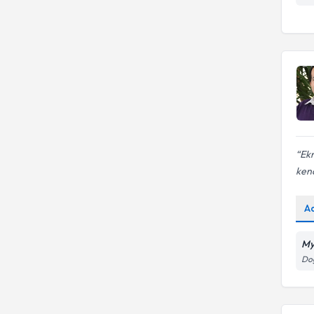
Ek
ken
A
My
Doğ