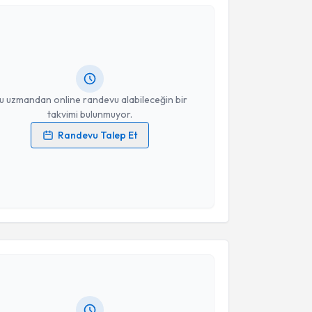
 Elif Özorpak
için randevu takvimi talebi oluşturun.
andan randevu almanız için bir takvim
ında e-posta ile bilgilendireceğiz.
resiniz
u uzmandan online randevu alabileceğin bir
takvimi bulunmuyor.
Randevu Talep Et
 verilerimin işlenmesine ilişkin
Aydınlatma Metni
'ni
 ve kişisel verilerimin belirtilen kapsamda
esini kabul ediyorum.
akvimi Talebi
Takvim Talebini Gönder
 Dan. Ecem Kovancı
için randevu takvimi talebi
Size bu uzmandan randevu almanız için bir takvim
ında e-posta ile bilgilendireceğiz.