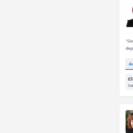
Ger
degi
A
ES
Sab