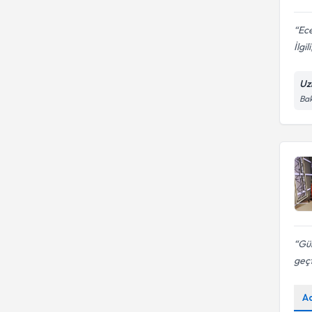
Ece
İlgil
Uz
Bak
Gül
geçt
A