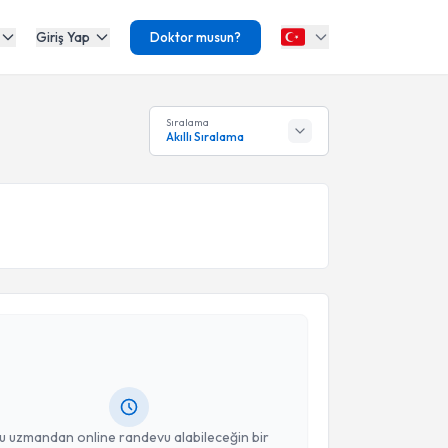
Giriş Yap
Doktor musun?
Sıralama
Akıllı Sıralama
akvimi Talebi
e Danışmanı Burcu Akmızrak
için randevu takvimi
turun. Size bu uzmandan randevu almanız için bir
rlandığında e-posta ile bilgilendireceğiz.
resiniz
u uzmandan online randevu alabileceğin bir