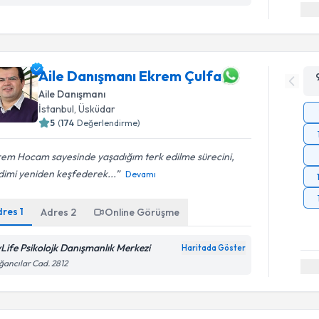
Aile Danışmanı Ekrem Çulfa
Aile Danışmanı
İstanbul
, Üsküdar
5
(
174
Değerlendirme)
rem Hocam sayesinde yaşadığım terk edilme sürecini,
dimi yeniden keşfederek...
Devamı
dres
1
Adres
2
Online Görüşme
Life Psikolojk Danışmanlık Merkezi
Haritada Göster
ancılar Cad. 2812
Randevu T