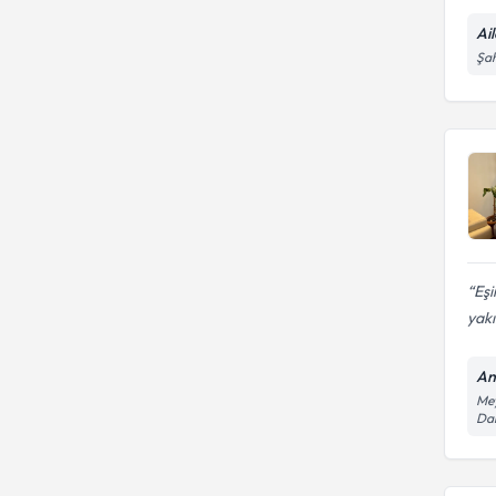
Ai
Şah
Eşi
yakı
An
Mey
Dai