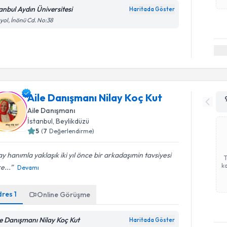
tanbul Aydın Üniversitesi
Haritada Göster
yol, İnönü Cd. No:38
Aile Danışmanı Nilay Koç Kut
Aile Danışmanı
İstanbul
, Beylikdüzü
5
(
7
Değerlendirme)
ay hanımla yaklaşık iki yıl önce bir arkadaşımin tavsiyesi
ka
e...
Devamı
dres
1
Online Görüşme
le Danışmanı Nilay Koç Kut
Haritada Göster