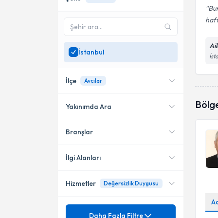
Bur
haft
Ai
İstanbul
İst
İlçe
Avcılar
Bölg
Yakınımda Ara
Branşlar
Konumuma yakın uzmanları
Kadıköy
göster
Bakırköy
İlgi Alanları
Küçükçekmece
Hizmetler
Değersizlik Duygusu
Aile Danışmanı
Üsküdar
A
Mezuniyet
Aile Danışmanlığı
Daha Fazla Filtre
Başakşehir