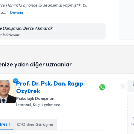
cu Hanım'la ay önce ilk seansımızı yapmıştık. bu
a...
Devamı
Kişisel
okudum
le Danışmanı Burcu Akmızrak
işlenm
anbul/Avcılar
enize yakın diğer uzmanlar
Prof. Dr. Psk. Dan. Ragıp
Özyürek
Psikolojik Danışman
İstanbul
, Küçükçekmece
ka
dres
1
Online Görüşme