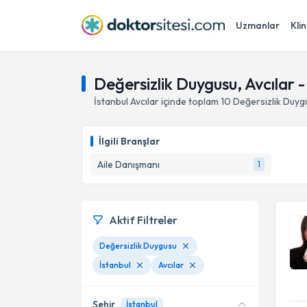
Uzmanlar
Klin
Değersizlik Duygusu, Avcılar -
İstanbul
Avcılar
içinde toplam
10
Değersizlik Duyg
İlgili Branşlar
Aile Danışmanı
1
Aktif Filtreler
Değersizlik Duygusu
İstanbul
Avcılar
Şehir
İstanbul