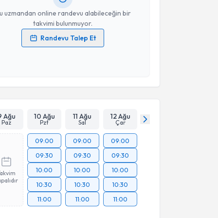
resiniz
u uzmandan online randevu alabileceğin bir
takvimi bulunmuyor.
Randevu Talep Et
 verilerimin işlenmesine ilişkin
Aydınlatma Metni
'ni
 ve kişisel verilerimin belirtilen kapsamda
esini kabul ediyorum.
Takvim Talebini Gönder
9 Ağu
10 Ağu
11 Ağu
12 Ağu
Paz
Pzt
Sal
Çar
09:00
09:00
09:00
09:30
09:30
09:30
10:00
10:00
10:00
Takvim
palıdır
10:30
10:30
10:30
11:00
11:00
11:00