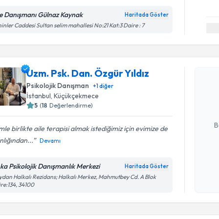
le Danışmanı Gülnaz Kaynak
Haritada Göster
inler Caddesi Sultan selim mahallesi No:21 Kat:3 Daire : 7
Randevu T
Uzm. Psk. Dan. Özgür Yıldız
Uzm. Psk. 
oluşturun. 
Psikolojik Danışman
+
1
diğer
hazırlandığ
İstanbul
, Küçükçekmece
5
(
18
Değerlendirme)
E-posta Ad
B
mle birlikte aile terapisi almak istediğimiz için evimize de
nlığından...
Devamı
Kişisel
ka Psikolojik Danışmanlık Merkezi
Haritada Göster
okudum
dan Halkalı Rezidans; Halkalı Merkez, Mahmutbey Cd. A Blok
işlenm
re:134, 34100
Randevu T