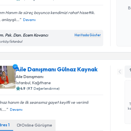
E-posta Ad
B
m Hanım ile süreç boyunca kendimizi rahat hissettik.
i, anlayışlı...
Devamı
Kişisel
okudum
m. Psk. Dan. Ecem Kovancı
Haritada Göster
işlenm
ırköy/İstanbul
Aile Danışmanı Gülnaz Kaynak
Aile Danışmanı
İstanbul
, Kağıthane
4.9
(
97
Değerlendirme)
naz hanım ile ilk seansımız gayet keyifli ve verimli
ka
i....
Devamı
dres
1
Online Görüşme