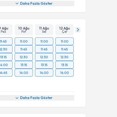
Daha Fazla Göster
9 Ağu
10 Ağu
11 Ağu
12 Ağu
Paz
Pzt
Sal
Çar
11:45
11:00
11:00
11:00
12:30
11:45
11:45
11:45
13:15
12:30
12:30
12:30
14:00
13:15
13:15
13:15
14:45
14:00
14:00
14:00
Daha Fazla Göster
akvimi Talebi