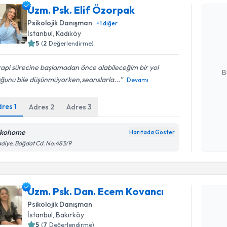
Uzm. Psk. Elif Özorpak
Uzm. Psk.
Psikolojik Danışman
+
1
diğer
Size bu uzm
İstanbul
, Kadıköy
hazırlandığ
5
(
2
Değerlendirme)
E-posta Ad
api sürecine başlamadan önce alabileceğim bir yol
B
uğunu bile düşünmüyorken,seanslarla...
Devamı
dres
1
Adres
2
Adres
3
Kişisel
okudum
işlenm
ikohome
Haritada Göster
diye, Bağdat Cd. No:483/9
Randevu T
Uzm. Psk.
Uzm. Psk. Dan. Ecem Kovancı
oluşturun. 
Psikolojik Danışman
hazırlandığ
İstanbul
, Bakırköy
5
(
7
Değerlendirme)