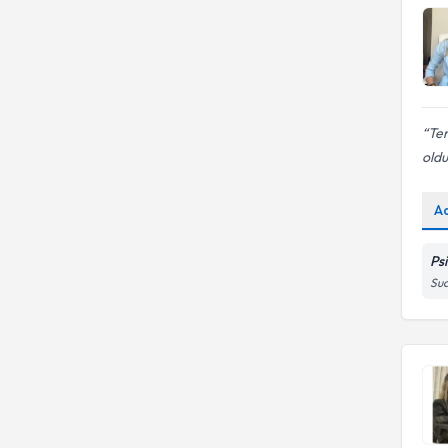
Ter
old
A
Ps
Sua