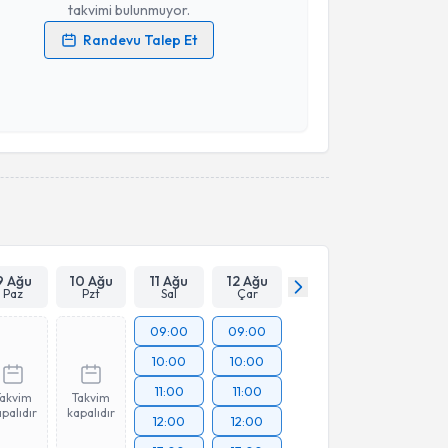
takvimi bulunmuyor.
Randevu Talep Et
 verilerimin işlenmesine ilişkin
Aydınlatma Metni
'ni
 ve kişisel verilerimin belirtilen kapsamda
esini kabul ediyorum.
Takvim Talebini Gönder
9 Ağu
10 Ağu
11 Ağu
12 Ağu
Paz
Pzt
Sal
Çar
09:00
09:00
10:00
10:00
11:00
11:00
Takvim
Takvim
palıdır
kapalıdır
12:00
12:00