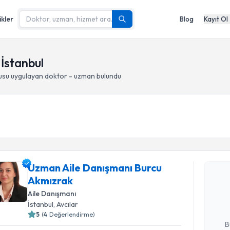
ikler
Blog
Kayıt Ol
 İstanbul
usu
uygulayan doktor - uzman bulundu
Randevu T
Uzman Aile Danışmanı Burcu
Uzman Ail
Akmızrak
talebi oluş
takvim hazı
Aile Danışmanı
İstanbul
, Avcılar
E-posta Ad
5
(
4
Değerlendirme)
B