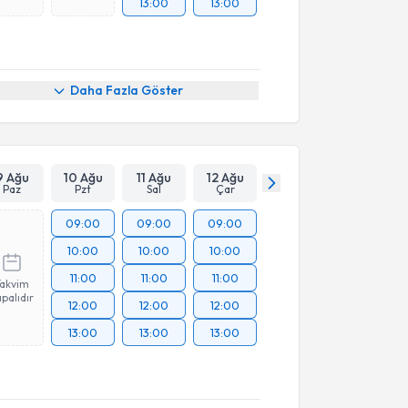
13:00
13:00
Daha Fazla Göster
9 Ağu
10 Ağu
11 Ağu
12 Ağu
Paz
Pzt
Sal
Çar
09:00
09:00
09:00
10:00
10:00
10:00
11:00
11:00
11:00
Takvim
palıdır
12:00
12:00
12:00
13:00
13:00
13:00