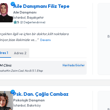
Aile Danışmanı Filiz Tepe
Aile Danış
Aile Danışmanı
Size bu uzm
İstanbul
, Başakşehir
hazırlandığ
5
(
2
Değerlendirme)
E-posta Ad
çekten ilgili ve içten bir doktor,kilit noktalara
B
niyor,bize iliskimizle ve...
Devamı
dres
1
Adres
2
Kişisel
okudum
işlenm
M Clinic
Haritada Göster
Randevu T
ahattin Zaim Cad. No:8/S 1. Etap
Psk. Dan.
Size bu uzm
Psk. Dan. Çağla Cambaz
hazırlandığ
Psikolojik Danışman
E-posta Ad
İstanbul
, Bakırköy
B