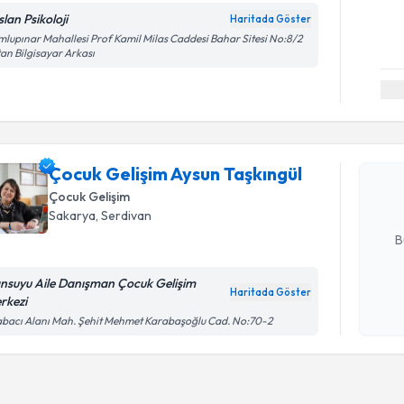
lan Psikoloji
Haritada Göster
lupınar Mahallesi Prof Kamil Milas Caddesi Bahar Sitesi No:8/2
an Bilgisayar Arkası
Randevu T
Çocuk Gel
oluşturun. 
Çocuk Gelişim Aysun Taşkıngül
hazırlandığ
Çocuk Gelişim
Sakarya
, Serdivan
E-posta Ad
B
nsuyu Aile Danışman Çocuk Gelişim
Haritada Göster
rkezi
Kişisel
bacı Alanı Mah. Şehit Mehmet Karabaşoğlu Cad. No:70-2
okudum
işlenm