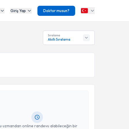
Giriş Yap
Doktor musun?
Sıralama
Akıllı Sıralama
akvimi Talebi
işim Uzmanı Hayranur Çil
için randevu takvimi
turun. Size bu uzmandan randevu almanız için bir
rlandığında e-posta ile bilgilendireceğiz.
resiniz
u uzmandan online randevu alabileceğin bir