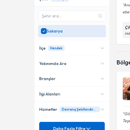
Ane
ebe
Çi
Sakarya
MA
İlçe
Hendek
Bölg
Yakınımda Ara
Branşlar
Konumuma yakın uzmanları
Hendek
göster
Serdivan
İlgi Alanları
Hizmetler
Davranış Şekillendirme
Çocuk Gelişim
Gö
Teşe
Mezuniyet
3-6 Yaş Dönemi Güvenli
Daha Fazla Filtre