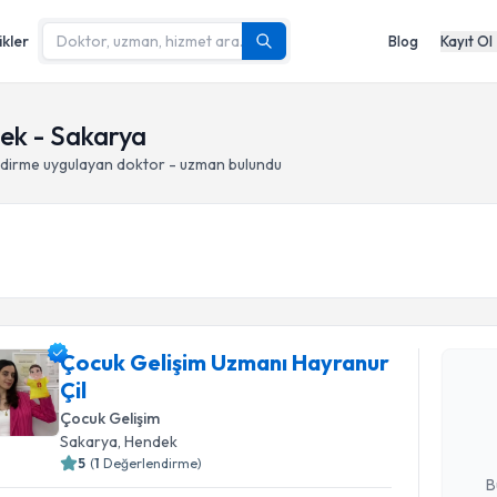
ikler
Blog
Kayıt Ol
ek - Sakarya
ndirme
uygulayan doktor - uzman bulundu
Randevu T
Çocuk Gelişim Uzmanı Hayranur
Çocuk Gel
Çil
talebi oluş
takvim hazı
Çocuk Gelişim
Sakarya
, Hendek
E-posta Ad
5
(
1
Değerlendirme)
B