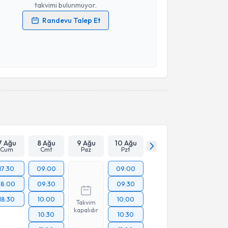
takvimi bulunmuyor.
Randevu Talep Et
 verilerimin işlenmesine ilişkin
Aydınlatma Metni
'ni
 ve kişisel verilerimin belirtilen kapsamda
esini kabul ediyorum.
Takvim Talebini Gönder
7 Ağu
8 Ağu
9 Ağu
10 Ağu
Cum
Cmt
Paz
Pzt
17:30
09:00
09:00
18:00
09:30
09:30
18:30
10:00
10:00
Takvim
kapalıdır
10:30
10:30