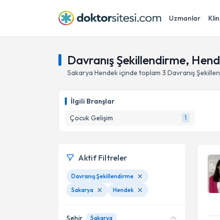
Uzmanlar
Klin
Davranış Şekillendirme, Hend
Sakarya
Hendek
içinde toplam
3
Davranış Şekille
İlgili Branşlar
Çocuk Gelişim
1
Aktif Filtreler
Davranış Şekillendirme
Sakarya
Hendek
Şehir
Sakarya