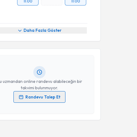
11:00
11:00
akvimi Talebi
Daha Fazla Göster
işim Aysun Taşkıngül
için randevu takvimi talebi
Size bu uzmandan randevu almanız için bir takvim
ında e-posta ile bilgilendireceğiz.
resiniz
u uzmandan online randevu alabileceğin bir
takvimi bulunmuyor.
Randevu Talep Et
 verilerimin işlenmesine ilişkin
Aydınlatma Metni
'ni
 ve kişisel verilerimin belirtilen kapsamda
esini kabul ediyorum.
Takvim Talebini Gönder