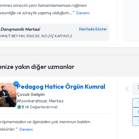
mnez sürecini yeni tamamlamamıza rağmen
veynliğe ve süreçte yapmış olduğum...
Devamı
Kişisel
okudum
l Danışmanlık Merkezi
Haritada Göster
işlenm
HMUT BEY MH. 1060 SK. NO:2 İÇ KAPI NO:2
enize yakın diğer uzmanlar
Pedagog Hatice Örgün Kumral
Çocuk Gelişim
Afyonkarahisar
, Merkez
5
(
6
Değerlendirme)
rüşmemizden ve ilginizden çok memnun kaldım.
kkürler.
Devamı