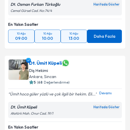
Dt. Osman Furkan Türkoğlu
Haritada Göster
Cemal Gürsel Cad. No:74/4
En Yakın Saatler
10 Ağu
10 Ağu
10 Ağu
Daha Fazla
09:00
10:00
13:00
Dt. Ümit Küpeli
Diş Hekimi
Ankara
, Sincan
5
(
68
Değerlendirme)
Devamı
Ümit hoca güler yüzlü ve çok ilgili bir hekim. Eli...
Dt. Ümit Küpeli
Haritada Göster
Atatürk Mah. Onur Cad. 19/1
En Yakın Saatler