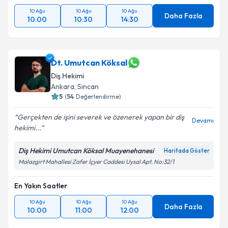
10 Ağu
10 Ağu
10 Ağu
Daha Fazla
10:00
10:30
14:30
Dt. Umutcan Köksal
Diş Hekimi
Ankara
, Sincan
5
(
54
Değerlendirme)
Gerçekten de işini severek ve özenerek yapan bir diş
Devamı
hekimi...
Diş Hekimi Umutcan Köksal Muayenehanesi
Haritada Göster
Malazgirt Mahallesi Zafer İçyer Caddesi Uysal Apt. No:32/1
En Yakın Saatler
10 Ağu
10 Ağu
10 Ağu
Daha Fazla
10:00
11:00
12:00