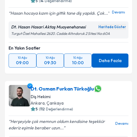
5
(
14
Değerlendirme)
Devamı
Hasan hocaya kızım için gittik tane diş yapıldı. Çok...
Dt. Hasan Hasari Aktaş Muayenehanesi
Haritada Göster
Turgut Özel Mahallesi 2620. Cadde Altındoruk 2 Sitesi No:60A
En Yakın Saatler
10 Ağu
10 Ağu
10 Ağu
Daha Fazla
09:00
09:30
10:00
Dt. Osman Furkan Türkoğlu
Diş Hekimi
Ankara
, Çankaya
5
(
112
Değerlendirme)
Herşeyiyle çok memnun oldum kendisine teşekkür
Devamı
ederiz eşimle beraber uzun...