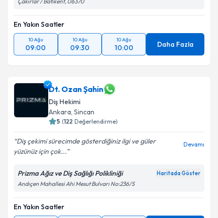
Çakırlar / Batıkent, 06370
En Yakın Saatler
10 Ağu
10 Ağu
10 Ağu
Daha Fazla
09:00
09:30
10:00
Dt. Ozan Şahin
Diş Hekimi
Ankara
, Sincan
5
(
122
Değerlendirme)
Diş çekimi sürecimde gösterdiğiniz ilgi ve güler
Devamı
yüzünüz için çok...
Prizma Ağız ve Diş Sağlığı Polikliniği
Haritada Göster
Andıçen Mahallesi Ahi Mesut Bulvarı No:236/S
En Yakın Saatler