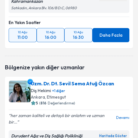
Kahramankazan
Satıkadın, Ankara Blv. 106/B D:C, 06980
En Yakın Saatler
10 Ağu
10 Ağu
10 Ağu
Daha Fazla
11:00
16:00
16:30
Bölgenize yakın diğer uzmanlar
Uzm. Dr. Dt. Sevil Sema Atuğ Özcan
Diş Hekimi
+
1
diğer
Ankara
, Etimesgut
5
(
816
Değerlendirme)
her zaman kaliteli ve detaylı bir anlatım ve uzman
Devamı
bir...
Durudent Ağız ve Diş Sağlığı Polikliniği
Haritada Göster