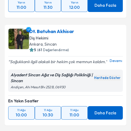
Yarın
Yarın
Yarın
Daha Fazla
11:00
11:30
12:00
Dt. Batuhan Akhisar
Diş Hekimi
Ankara
, Sincan
5
(
61
Değerlendirme)
Devamı
Soğukkanlı ilgili alakalı bir hekim çok memnun kaldım.
Alyadent Sincan Ağız ve Diş Sağlığı Polikliniği |
Haritada Göster
Sincan
Andiçen, Ahi Mesut Blv 252 B, 06930
En Yakın Saatler
11 Ağu
11 Ağu
11 Ağu
Daha Fazla
10:00
10:30
11:00