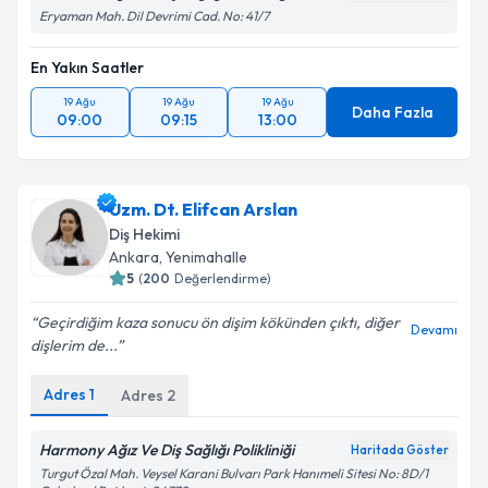
Eryaman Mah. Dil Devrimi Cad. No: 41/7
En Yakın Saatler
19 Ağu
19 Ağu
19 Ağu
Daha Fazla
09:00
09:15
13:00
Uzm. Dt. Elifcan Arslan
Diş Hekimi
Ankara
, Yenimahalle
5
(
200
Değerlendirme)
Geçirdiğim kaza sonucu ön dişim kökünden çıktı, diğer
Devamı
dişlerim de...
Adres
1
Adres
2
Harmony Ağız Ve Diş Sağlığı Polikliniği
Haritada Göster
Turgut Özal Mah. Veysel Karani Bulvarı Park Hanımeli Sitesi No: 8D/1