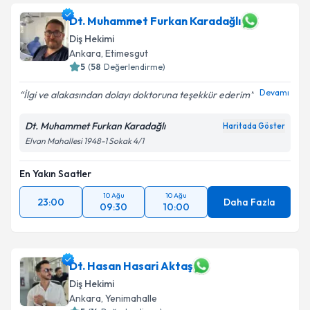
Dt. Muhammet Furkan Karadağlı
Diş Hekimi
Ankara
, Etimesgut
5
(
58
Değerlendirme)
Devamı
İlgi ve alakasından dolayı doktoruna teşekkür ederim
Dt. Muhammet Furkan Karadağlı
Haritada Göster
Elvan Mahallesi 1948-1 Sokak 4/1
En Yakın Saatler
10 Ağu
10 Ağu
23:00
Daha Fazla
09:30
10:00
Dt. Hasan Hasari Aktaş
Diş Hekimi
Ankara
, Yenimahalle