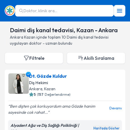
Doktor, klinik ara...
Daimi diş kanal tedavisi, Kazan - Ankara
Ankara
Kazan
içinde toplam
10
Daimi diş kanal tedavisi
uygulayan doktor - uzman bulundu
Filtrele
Akıllı Sıralama
Dt. Gözde Kuldur
Diş Hekimi
Ankara
, Kazan
5
(
157
Değerlendirme)
Ben dişten çok korkuyordum ama Gözde hanim
Devamı
sayesinde cok rahat...
Alyadent Ağız ve Diş Sağlığı Polikliniği |
Haritada Göster