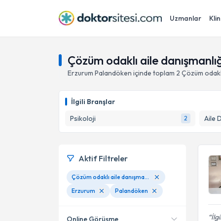
Uzmanlar
Klin
Çözüm odaklı aile danışmanlı
Erzurum
Palandöken
içinde toplam
2
Çözüm odaklı
İlgili Branşlar
Psikoloji
Aile 
2
Aktif Filtreler
Çözüm odaklı aile danışmanlığı
Erzurum
Palandöken
İlg
Online Görüşme