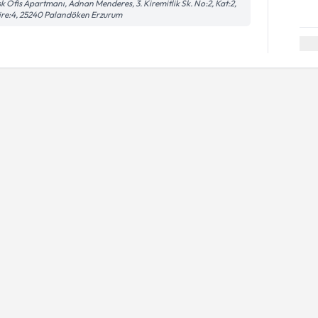
k Ofis Apartmanı, Adnan Menderes, 3. Kiremitlik Sk. No:2, Kat:2,
re:4, 25240 Palandöken Erzurum