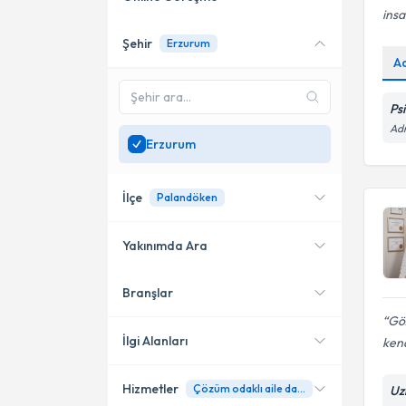
ins
Şehir
Erzurum
Online danışmanlık sunan
A
uzmanları göster
Sadece
Erzurum
Ps
bölgesinde uzman ara
Adn
Erzurum
İlçe
Palandöken
Yakınımda Ara
Branşlar
Konumuma yakın uzmanları
Palandöken
göster
Göz
Yakutiye
İlgi Alanları
kend
Hizmetler
Çözüm odaklı aile danışmanlığı
Uz
Psikoloji