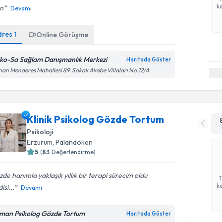
ka
an
Devamı
dres
1
Online Görüşme
iko-Sa Sağlam Danışmanlık Merkezi
Haritada Göster
an Menderes Mahallesi 89. Sokak Akabe Villaları No:12/A
Klinik Psikolog Gözde Tortum
Psikoloji
Erzurum
, Palandöken
5
(
83
Değerlendirme)
de hanımla yaklaşık yıllık bir terapi sürecim oldu
ka
isi...
Devamı
man Psikolog Gözde Tortum
Haritada Göster