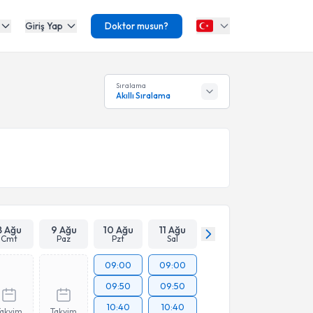
Giriş Yap
Doktor musun?
Sıralama
Akıllı Sıralama
8 Ağu
9 Ağu
10 Ağu
11 Ağu
Cmt
Paz
Pzt
Sal
09:00
09:00
09:50
09:50
10:40
10:40
Takvim
Takvim