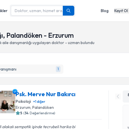
ikler
Blog
Kayıt Ol
ğı, Palandöken - Erzurum
 aile danışmanlığı
uygulayan doktor - uzman bulundu
Danışmanı
1
Psk. Merve Nur Bakırcı
Psikoloji
+
1
diğer
Erzurum
, Palandöken
5
(
34
Değerlendirme)
ili alakalı sempatik işinde tecrubeli harika bi