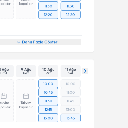
palıdır
kapalıdır
11:30
11:30
12:20
12:20
Daha Fazla Göster
8 Ağu
9 Ağu
10 Ağu
11 Ağu
Cmt
Paz
Pzt
Sal
10:00
10:00
10:45
11:00
11:30
11:45
Takvim
Takvim
palıdır
kapalıdır
12:15
13:00
13:00
13:45