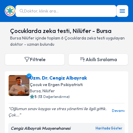
Doktor, klinik ara...
Çocuklarda zeka testi, Nilüfer - Bursa
Bursa
Nilüfer
içinde toplam
6
Çocuklarda zeka testi
uygulayan
doktor - uzman bulundu
Filtrele
Akıllı Sıralama
Uzm. Dr. Cengiz Albayrak
Çocuk ve Ergen Psikiyatristi
Bursa
, Nilüfer
5
(
13
Değerlendirme)
Oğlumun sınav kaygısı ve stres yönetimi ile ilgili gittik.
Devamı
Çok...
Cengiz Albayrak Muayenehanesi
Haritada Göster