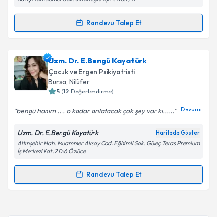
Kişisel verilerimin işlenmesine ilişkin
Aydınlatma
Metni
'ni okudum ve kişisel verilerimin belirtilen
Randevu Talep Et
Randevu Takvimi Talebi
kapsamda işlenmesini kabul ediyorum.
Uzm. Dr. Hüseyin Uslu
için randevu takvimi talebi
Uzm. Dr. E.Bengü Kayatürk
Takvim Talebini Gönder
oluşturun. Size bu uzmandan randevu almanız için bir
Çocuk ve Ergen Psikiyatristi
takvim hazırlandığında e-posta ile bilgilendireceğiz.
Bursa
, Nilüfer
5
(
12
Değerlendirme)
E-posta Adresiniz
Devamı
bengü hanım .... o kadar anlatacak çok şey var ki......
Uzm. Dr. E.Bengü Kayatürk
Haritada Göster
Altınşehir Mah. Muammer Aksoy Cad. Eğitimli Sok. Güleç Teras Premium
Kişisel verilerimin işlenmesine ilişkin
Aydınlatma
İş Merkezi Kat :2 D:6 Özlüce
Metni
'ni okudum ve kişisel verilerimin belirtilen
kapsamda işlenmesini kabul ediyorum.
Randevu Talep Et
Randevu Takvimi Talebi
Takvim Talebini Gönder
Uzm. Dr. E.Bengü Kayatürk
için randevu takvimi