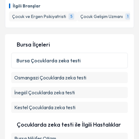
talebi oluşturun. Size bu uzmandan randevu almanız
İlgili Branşlar
için bir takvim hazırlandığında e-posta ile
bilgilendireceğiz.
Çocuk ve Ergen Psikiyatristi
Çocuk Gelişim Uzmanı
5
1
E-posta Adresiniz
Bursa İlçeleri
Kişisel verilerimin işlenmesine ilişkin
Aydınlatma
Bursa
Çocuklarda zeka testi
Metni
'ni okudum ve kişisel verilerimin belirtilen
kapsamda işlenmesini kabul ediyorum.
Osmangazi
Çocuklarda zeka testi
Takvim Talebini Gönder
İnegöl
Çocuklarda zeka testi
Kestel
Çocuklarda zeka testi
Çocuklarda zeka testi ile İlgili Hastalıklar
Bursa Nilüfer Otizm