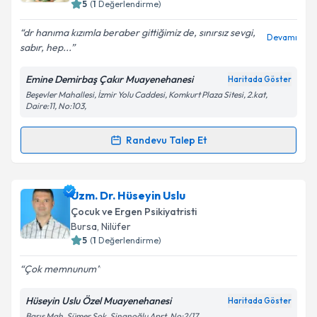
5
(
1
Değerlendirme)
E-posta Adresiniz
dr hanıma kızımla beraber gittiğimiz de, sınırsız sevgi,
Devamı
sabır, hep...
Emine Demirbaş Çakır Muayenehanesi
Haritada Göster
Kişisel verilerimin işlenmesine ilişkin
Aydınlatma
Beşevler Mahallesi, İzmir Yolu Caddesi, Komkurt Plaza Sitesi, 2.kat,
Metni
'ni okudum ve kişisel verilerimin belirtilen
Daire:11, No:103,
kapsamda işlenmesini kabul ediyorum.
Randevu Talep Et
Randevu Takvimi Talebi
Takvim Talebini Gönder
Uzm. Dr. Emine Demirbaş Çakır
için randevu
Uzm. Dr. Hüseyin Uslu
takvimi talebi oluşturun. Size bu uzmandan randevu
Çocuk ve Ergen Psikiyatristi
almanız için bir takvim hazırlandığında e-posta ile
Bursa
, Nilüfer
bilgilendireceğiz.
5
(
1
Değerlendirme)
E-posta Adresiniz
Çok memnunum
Hüseyin Uslu Özel Muayenehanesi
Haritada Göster
Barış Mah. Sümer Sok. Sinanoğlu Aprt. No:2/17