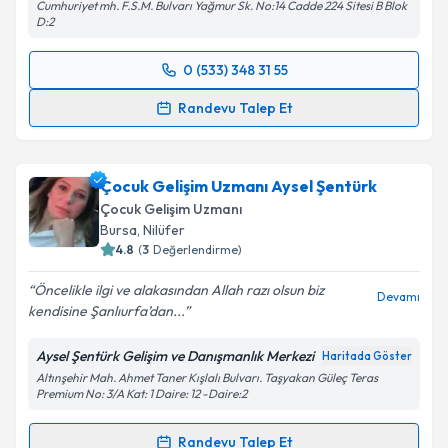
Cumhuriyet mh. F.S.M. Bulvarı Yağmur Sk. No:14 Cadde 224 Sitesi B Blok
D:2
0 (533) 348 31 55
Randevu Takvimi Talebi
Randevu Talep Et
Uzm. Dr. Cengiz Albayrak
için randevu takvimi
talebi oluşturun. Size bu uzmandan randevu almanız
Çocuk Gelişim Uzmanı Aysel Şentürk
için bir takvim hazırlandığında e-posta ile
bilgilendireceğiz.
Çocuk Gelişim Uzmanı
Bursa
, Nilüfer
E-posta Adresiniz
4.8
(
3
Değerlendirme)
Öncelikle ilgi ve alakasından Allah razı olsun biz
Devamı
kendisine Şanlıurfa’dan...
Kişisel verilerimin işlenmesine ilişkin
Aydınlatma
Aysel Şentürk Gelişim ve Danışmanlık Merkezi
Haritada Göster
Metni
'ni okudum ve kişisel verilerimin belirtilen
Altınşehir Mah. Ahmet Taner Kışlalı Bulvarı. Taşyakan Güleç Teras
kapsamda işlenmesini kabul ediyorum.
Premium No: 3/A Kat: 1 Daire: 12 -Daire:2
Randevu Talep Et
Takvim Talebini Gönder