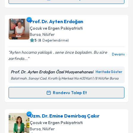
Randevu Takvimi Talebi
Çocuk Gelişim Uzmanı Aysel Şentürk
için randevu
Prof. Dr. Ayten Erdoğan
takvimi talebi oluşturun. Size bu uzmandan randevu
Çocuk ve Ergen Psikiyatristi
almanız için bir takvim hazırlandığında e-posta ile
Bursa
, Nilüfer
bilgilendireceğiz.
5
(
8
Değerlendirme)
E-posta Adresiniz
Ayten hocama yaklaşık . sene önce başladım. Bu süre
Devamı
zarfında...
Prof. Dr. Ayten Erdoğan Özel Muayenehanesi
Haritada Göster
Balat mah. Sanayi Cad. Kıratlı İş Merkezi No:433 Kat:1 /8 Nilüfer Bursa
Kişisel verilerimin işlenmesine ilişkin
Aydınlatma
Metni
'ni okudum ve kişisel verilerimin belirtilen
kapsamda işlenmesini kabul ediyorum.
Randevu Talep Et
Randevu Takvimi Talebi
Takvim Talebini Gönder
Prof. Dr. Ayten Erdoğan
için randevu takvimi talebi
Uzm. Dr. Emine Demirbaş Çakır
oluşturun. Size bu uzmandan randevu almanız için bir
Çocuk ve Ergen Psikiyatristi
takvim hazırlandığında e-posta ile bilgilendireceğiz.
Bursa
, Nilüfer