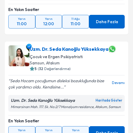
En Yakın Saatler
Yarın
Yarın
11 Ağu
Daha Fazla
11:00
12:00
11:00
Uzm. Dr. Seda Kanoğlu Yüksekkaya
Çocuk ve Ergen Psikiyatristi
Samsun
, Atakum
5
(
32
Değerlendirme)
Seda Hocam çocuğumun disleksi bozukluğunda bize
Devamı
çok yardımcı oldu. Kendisine...
Uzm. Dr. Seda Kanoğlu Yüksekkaya
Haritada Göster
Mimarsinan Mah. 117. Sk. No:2/7 Monalyum residance, Atakum, Samsun
En Yakın Saatler
Yarın
Yarın
Yarın