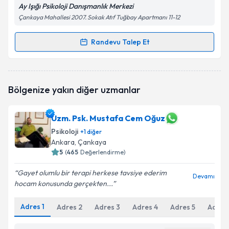
Ay Işığı Psikoloji Danışmanlık Merkezi
Çankaya Mahallesi 2007. Sokak Atıf Tuğbay Apartmanı 11-12
Randevu Talep Et
Randevu Takvimi Talebi
Psk. Hatice Köroğlu
için randevu takvimi talebi
Bölgenize yakın diğer uzmanlar
oluşturun. Size bu uzmandan randevu almanız için bir
takvim hazırlandığında e-posta ile bilgilendireceğiz.
Uzm. Psk. Mustafa Cem Oğuz
E-posta Adresiniz
Psikoloji
+
1
diğer
Ankara
, Çankaya
5
(
465
Değerlendirme)
Kişisel verilerimin işlenmesine ilişkin
Aydınlatma
Gayet olumlu bir terapi herkese tavsiye ederim
Devamı
Metni
'ni okudum ve kişisel verilerimin belirtilen
hocam konusunda gerçekten...
kapsamda işlenmesini kabul ediyorum.
Adres
1
Adres
2
Adres
3
Adres
4
Adres
5
Adres
Takvim Talebini Gönder