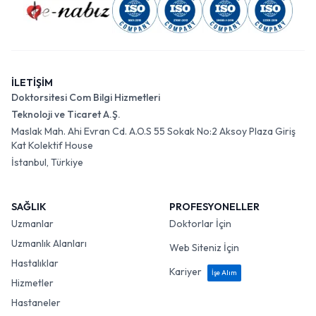
İLETİŞİM
Doktorsitesi Com Bilgi Hizmetleri
Teknoloji ve Ticaret A.Ş.
Maslak Mah. Ahi Evran Cd. A.O.S 55 Sokak No:2 Aksoy Plaza Giriş
Kat Kolektif House
İstanbul, Türkiye
SAĞLIK
PROFESYONELLER
Uzmanlar
Doktorlar İçin
Uzmanlık Alanları
Web Siteniz İçin
Hastalıklar
Kariyer
İşe Alım
Hizmetler
Hastaneler