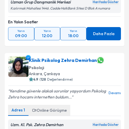
Uzman Grup Danışmanlık Merkezi
Haritada Göster
Kızılırmak Mahallesi 1446. Cadde HalkBank Sitesi D Blok A numara
En Yakın Saatler
Yarın
Yarın
Yarın
Daha Fazla
09:00
12:00
18:00
Klinik Psikolog Zehra Demirhan
Psikoloji
Ankara
, Çankaya
4.9
(
128
Değerlendirme)
Kendime güvenle alakalı sorunlar yaşıyordum Psikolog
Devamı
Zehra hocamı internetten buldum...
Adres
1
Online Görüşme
Uzm. Kl. Psk. Zehra Demirhan
Haritada Göster