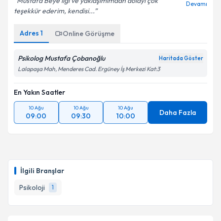
Mustafa Beye ilgi ve yaklaşımımdan dolayı çok
Devamı
teşekkür ederim, kendisi...
Adres
1
Online Görüşme
Psikolog Mustafa Çobanoğlu
Haritada Göster
Lalapaşa Mah, Menderes Cad. Ergüney İş Merkezi Kat:3
En Yakın Saatler
10 Ağu
10 Ağu
10 Ağu
Daha Fazla
09:00
09:30
10:00
İlgili Branşlar
Psikoloji
1