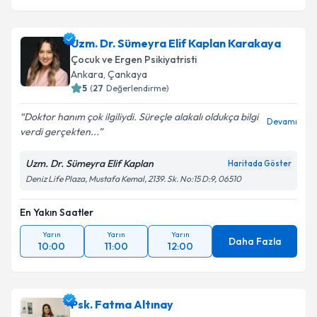
Uzm. Dr. Sümeyra Elif Kaplan Karakaya
Çocuk ve Ergen Psikiyatristi
Ankara
, Çankaya
5
(
27
Değerlendirme)
Doktor hanım çok ilgiliydi. Süreçle alakalı oldukça bilgi
Devamı
verdi gerçekten...
Uzm. Dr. Sümeyra Elif Kaplan
Haritada Göster
Deniz Life Plaza, Mustafa Kemal, 2139. Sk. No:15 D:9, 06510
En Yakın Saatler
Yarın
Yarın
Yarın
Daha Fazla
10:00
11:00
12:00
Psk. Fatma Altınay