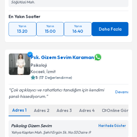
Söğütözü Mah.
En Yakın Saatler
Yarın
Yarın
Yarın
Daha Fazla
13:20
15:00
16:40
Psk. Gizem Sevim Karaman
Psikoloji
Kocaeli
, İzmit
5
(
17
Değerlendirme)
Çok açıklayıcı ve rahatlatıcı tanıdığım için kendimi
Devamı
şanslı hissediyorum.
Adres
1
Adres
2
Adres
3
Adres
4
Online Görüşm
Psikolog Gizem Sevim
Haritada Göster
Yahya Kaptan Mah. Şehit Ergün Sk. No:53 Daire :9