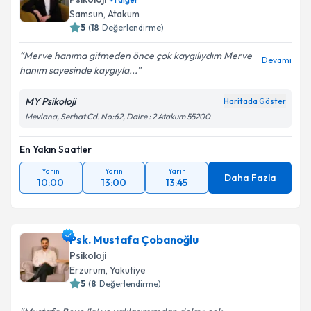
Samsun
, Atakum
5
(
18
Değerlendirme)
Merve hanıma gitmeden önce çok kaygılıydım Merve
Devamı
hanım sayesinde kaygıyla...
MY Psikoloji
Haritada Göster
Mevlana, Serhat Cd. No:62, Daire : 2 Atakum 55200
En Yakın Saatler
Yarın
Yarın
Yarın
Daha Fazla
10:00
13:00
13:45
Psk. Mustafa Çobanoğlu
Psikoloji
Erzurum
, Yakutiye
5
(
8
Değerlendirme)