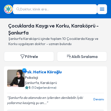
Doktor, klinik ara...
Çocuklarda Kaygı ve Korku, Karaköprü -
Şanlıurfa
Şanlıurfa
Karaköprü
içinde toplam
10
Çocuklarda Kaygı ve
Korku
uygulayan doktor - uzman bulundu
Filtrele
Akıllı Sıralama
Psk. Hatice Köroğlu
Psikoloji
Şanlıurfa
, Karaköprü
5
(
1
Değerlendirme)
Şanlıurfa da alanında en iyilerden denilebilir.İyiki
Devamı
yollarımız kesişmiş şu an...