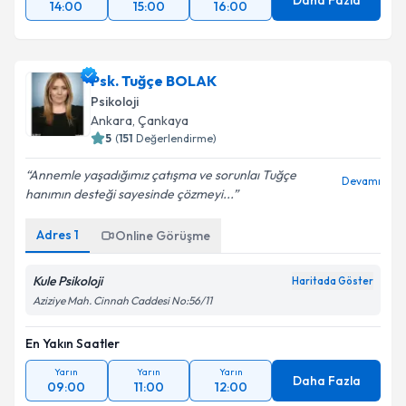
Daha Fazla
14:00
15:00
16:00
Psk. Tuğçe BOLAK
Psikoloji
Ankara
, Çankaya
5
(
151
Değerlendirme)
Annemle yaşadığımız çatışma ve sorunlaı Tuğçe
Devamı
hanımın desteği sayesinde çözmeyi...
Adres
1
Online Görüşme
Kule Psikoloji
Haritada Göster
Aziziye Mah. Cinnah Caddesi No:56/11
En Yakın Saatler
Yarın
Yarın
Yarın
Daha Fazla
09:00
11:00
12:00