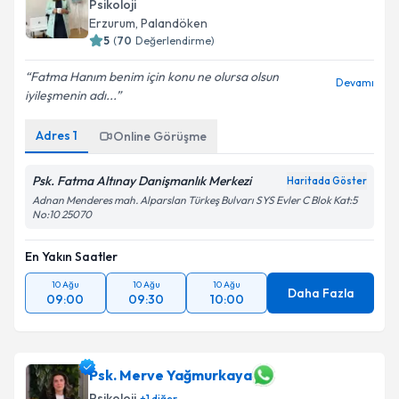
Psikoloji
Erzurum
, Palandöken
5
(
70
Değerlendirme)
Fatma Hanım benim için konu ne olursa olsun
Devamı
iyileşmenin adı...
Adres
1
Online Görüşme
Psk. Fatma Altınay Danişmanlık Merkezi
Haritada Göster
Adnan Menderes mah. Alparslan Türkeş Bulvarı SYS Evler C Blok Kat:5
No:10 25070
En Yakın Saatler
10 Ağu
10 Ağu
10 Ağu
Daha Fazla
09:00
09:30
10:00
Psk. Merve Yağmurkaya
Psikoloji
+
1
diğer