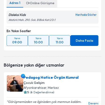
Adres
1
Online Görüşme
Disleksi Kids
Haritada Göster
Atatürk Mah. 290. Sok. B Blok Kat:2 D:1
En Yakın Saatler
Yarın
Yarın
Yarın
Daha Fazla
09:00
10:00
11:00
Bölgenize yakın diğer uzmanlar
Pedagog Hatice Örgün Kumral
Çocuk Gelişim
Afyonkarahisar
, Merkez
5
(
6
Değerlendirme)
Görüşmemizden ve ilginizden çok memnun kaldım.
Devamı