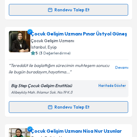
kapsamda işlenmesini kabul ediyorum.
Randevu Talep Et
Randevu Takvimi Talebi
Takvim Talebini Gönder
Çocuk Gelişim Uzmanı Kader Gök
için randevu
Çocuk Gelişim Uzmanı Pınar Üstyol Güneş
takvimi talebi oluşturun. Size bu uzmandan randevu
Çocuk Gelişim Uzmanı
almanız için bir takvim hazırlandığında e-posta ile
İstanbul
, Eyüp
bilgilendireceğiz.
5
(
3
Değerlendirme)
E-posta Adresiniz
Tereddüt ile başlattığım sürecimin muhteşem sonucu
Devamı
ile bugün buradayım,hayatıma...
Big Step Çocuk Gelişim Enstitüsü
Haritada Göster
Alibeyköy Mah. Ihlamur Sok. No:19 K:3
Kişisel verilerimin işlenmesine ilişkin
Aydınlatma
Metni
'ni okudum ve kişisel verilerimin belirtilen
kapsamda işlenmesini kabul ediyorum.
Randevu Talep Et
Randevu Takvimi Talebi
Takvim Talebini Gönder
Çocuk Gelişim Uzmanı Pınar Üstyol Güneş
için
Çocuk Gelişim Uzmanı Nisa Nur Uzunlar
randevu takvimi talebi oluşturun. Size bu uzmandan