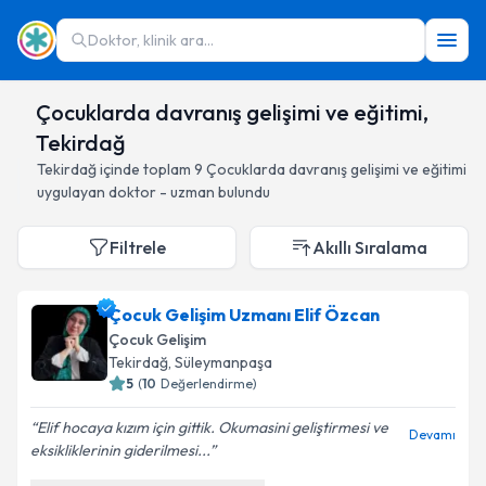
Doktor, klinik ara...
Çocuklarda davranış gelişimi ve eğitimi,
Tekirdağ
Tekirdağ
içinde toplam
9
Çocuklarda davranış gelişimi ve eğitimi
uygulayan doktor - uzman bulundu
Filtrele
Akıllı Sıralama
Çocuk Gelişim Uzmanı Elif Özcan
Çocuk Gelişim
Tekirdağ
, Süleymanpaşa
5
(
10
Değerlendirme)
Elif hocaya kızım için gittik. Okumasini geliştirmesi ve
Devamı
eksikliklerinin giderilmesi...