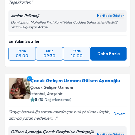
Teşekkürler.
Arslan Psikoloji
Haritada Göster
Dumlupınar Mahallesi Prof Kamil Milas Caddesi Bahar Sitesi No:8/2
Vatan Bilgisayar Arkası
En Yakın Saatler
Yarın
Yarın
Yarın
Daha Fazla
09:00
09:30
10:00
Çocuk Gelişim Uzmanı Gülsen Ayanoğlu
Çocuk Gelişim Uzmanı
İstanbul
, Ataşehir
5
(
10
Değerlendirme)
kaygı bozukluğu sorunumuzda çok hızlı çözüme ulaştık,
Devamı
altında yatan nedenleri...
Gülsen Ayanoğlu Çocuk Gelişimi ve Pedagojik
Haritada Göster