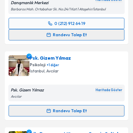
Danışmanlık Merkezi
Barbaros Mah. Ortabahar Sk. No:24/1 Kat:1 Ataşehir/İstanbul
0 (212) 912 64 19
Randevu Takvimi Talebi
Randevu Talep Et
Çocuk Gelişim Uzmanı Gülsen Ayanoğlu
için
randevu takvimi talebi oluşturun. Size bu uzmandan
Psk. Gizem Yılmaz
randevu almanız için bir takvim hazırlandığında e-
posta ile bilgilendireceğiz.
Psikoloji
+
1
diğer
İstanbul
, Avcılar
E-posta Adresiniz
Psk. Gizem Yılmaz
Haritada Göster
Avcılar
Kişisel verilerimin işlenmesine ilişkin
Aydınlatma
Randevu Talep Et
Metni
'ni okudum ve kişisel verilerimin belirtilen
Randevu Takvimi Talebi
kapsamda işlenmesini kabul ediyorum.