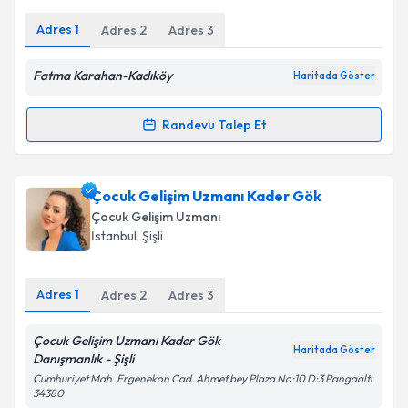
Adres
1
Adres
2
Adres
3
Kişisel verilerimin işlenmesine ilişkin
Aydınlatma
Metni
'ni okudum ve kişisel verilerimin belirtilen
Fatma Karahan-Kadıköy
Haritada Göster
kapsamda işlenmesini kabul ediyorum.
Randevu Talep Et
Randevu Takvimi Talebi
Takvim Talebini Gönder
Çocuk Gelişim Uzmanı Fatma Karahan
için
Çocuk Gelişim Uzmanı Kader Gök
randevu takvimi talebi oluşturun. Size bu uzmandan
Çocuk Gelişim Uzmanı
randevu almanız için bir takvim hazırlandığında e-
İstanbul
, Şişli
posta ile bilgilendireceğiz.
E-posta Adresiniz
Adres
1
Adres
2
Adres
3
Çocuk Gelişim Uzmanı Kader Gök
Haritada Göster
Danışmanlık - Şişli
Kişisel verilerimin işlenmesine ilişkin
Aydınlatma
Cumhuriyet Mah. Ergenekon Cad. Ahmet bey Plaza No:10 D:3 Pangaaltı
Metni
'ni okudum ve kişisel verilerimin belirtilen
34380