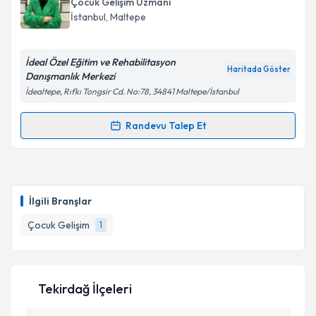
Çocuk Gelişim Uzmanı
randevu almanız için bir takvim hazırlandığında e-
İstanbul
, Maltepe
posta ile bilgilendireceğiz.
E-posta Adresiniz
İdeal Özel Eğitim ve Rehabilitasyon
Haritada Göster
Danışmanlık Merkezi
İdealtepe, Rıfkı Tongsir Cd. No:78, 34841 Maltepe/İstanbul
Kişisel verilerimin işlenmesine ilişkin
Aydınlatma
Randevu Talep Et
Randevu Takvimi Talebi
Metni
'ni okudum ve kişisel verilerimin belirtilen
kapsamda işlenmesini kabul ediyorum.
Çocuk Gelişim Uzmanı Nisa Nur Uzunlar
için
randevu takvimi talebi oluşturun. Size bu uzmandan
Takvim Talebini Gönder
İlgili Branşlar
randevu almanız için bir takvim hazırlandığında e-
posta ile bilgilendireceğiz.
Çocuk Gelişim
1
E-posta Adresiniz
Tekirdağ İlçeleri