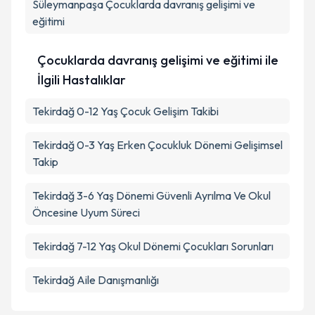
Süleymanpaşa
Kişisel verilerimin işlenmesine ilişkin
Çocuklarda davranış gelişimi ve
Aydınlatma
Metni
'ni okudum ve kişisel verilerimin belirtilen
eğitimi
kapsamda işlenmesini kabul ediyorum.
Çocuklarda davranış gelişimi ve eğitimi ile
Takvim Talebini Gönder
İlgili Hastalıklar
Tekirdağ 0-12 Yaş Çocuk Gelişim Takibi
Tekirdağ 0-3 Yaş Erken Çocukluk Dönemi Gelişimsel
Takip
Tekirdağ 3-6 Yaş Dönemi Güvenli Ayrılma Ve Okul
Öncesine Uyum Süreci
Tekirdağ 7-12 Yaş Okul Dönemi Çocukları Sorunları
Tekirdağ Aile Danışmanlığı