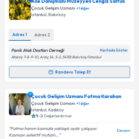
Psk. Gizem Yılmaz
için randevu takvimi talebi
Aile Danışmanı Müzeyyen Cengiz Saltuk
Takvim Talebini Gönder
oluşturun. Size bu uzmandan randevu almanız için bir
Çocuk Gelişim Uzmanı
+
1
diğer
takvim hazırlandığında e-posta ile bilgilendireceğiz.
İstanbul
, Bakırköy
E-posta Adresiniz
Adres
1
Adres
2
Panik Atak Dostları Derneği
Haritada Göster
Kişisel verilerimin işlenmesine ilişkin
Aydınlatma
Ataköy 7-8-9-10, Ardıç Sk. 3-2, 34158 Bakırköy/İstanbul
Metni
'ni okudum ve kişisel verilerimin belirtilen
kapsamda işlenmesini kabul ediyorum.
Randevu Talep Et
Randevu Takvimi Talebi
Takvim Talebini Gönder
Aile Danışmanı Müzeyyen Cengiz Saltuk
için
Çocuk Gelişim Uzmanı Fatma Karahan
randevu takvimi talebi oluşturun. Size bu uzmandan
Çocuk Gelişim Uzmanı
+
1
diğer
randevu almanız için bir takvim hazırlandığında e-
İstanbul
, Kadıköy
posta ile bilgilendireceğiz.
5
(
2
Değerlendirme)
E-posta Adresiniz
Fatma hanım kızımızla yaklaşık aydır çalışıyor.
Devamı
Kızımızın selektif mutizm...