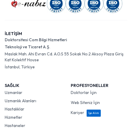
İLETİŞİM
Doktorsitesi Com Bilgi Hizmetleri
Teknoloji ve Ticaret A.Ş.
Maslak Mah. Ahi Evran Cd. A.O.S 55 Sokak No:2 Aksoy Plaza Giriş
Kat Kolektif House
İstanbul, Türkiye
SAĞLIK
PROFESYONELLER
Uzmanlar
Doktorlar İçin
Uzmanlık Alanları
Web Siteniz İçin
Hastalıklar
Kariyer
İşe Alım
Hizmetler
Hastaneler