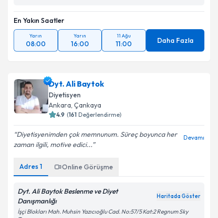
En Yakın Saatler
Yarın
Yarın
11 Ağu
Daha Fazla
08:00
16:00
11:00
Dyt. Ali Baytok
Diyetisyen
Ankara
, Çankaya
4.9
(
161
Değerlendirme)
Diyetisyenimden çok memnunum. Süreç boyunca her
Devamı
zaman ilgili, motive edici...
Adres
1
Online Görüşme
Dyt. Ali Baytok Beslenme ve Diyet
Haritada Göster
Danışmanlığı
İşçi Blokları Mah. Muhsin Yazıcıoğlu Cad. No:57/5 Kat:2 Regnum Sky