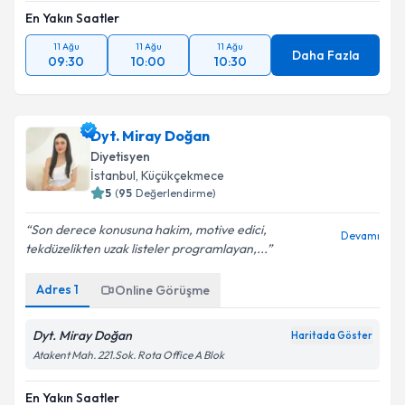
En Yakın Saatler
11 Ağu
11 Ağu
11 Ağu
Daha Fazla
09:30
10:00
10:30
Dyt. Miray Doğan
Diyetisyen
İstanbul
, Küçükçekmece
5
(
95
Değerlendirme)
Son derece konusuna hakim, motive edici,
Devamı
tekdüzelikten uzak listeler programlayan,...
Adres
1
Online Görüşme
Dyt. Miray Doğan
Haritada Göster
Atakent Mah. 221.Sok. Rota Office A Blok
En Yakın Saatler