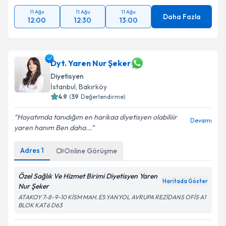
11 Ağu
11 Ağu
11 Ağu
Daha Fazla
12:00
12:30
13:00
Dyt. Yaren Nur Şeker
Diyetisyen
İstanbul
, Bakırköy
4.9
(
39
Değerlendirme)
Hayatımda tanıdığım en harikaa diyetisyen olabiliiir
Devamı
yaren hanım Ben daha...
Adres
1
Online Görüşme
Özel Sağlık Ve Hizmet Birimi Diyetisyen Yaren
Haritada Göster
Nur Şeker
ATAKOY 7-8-9-10 KİSM MAH. E5 YANYOL AVRUPA REZİDANS OFİS A1
BLOK KAT6 D63