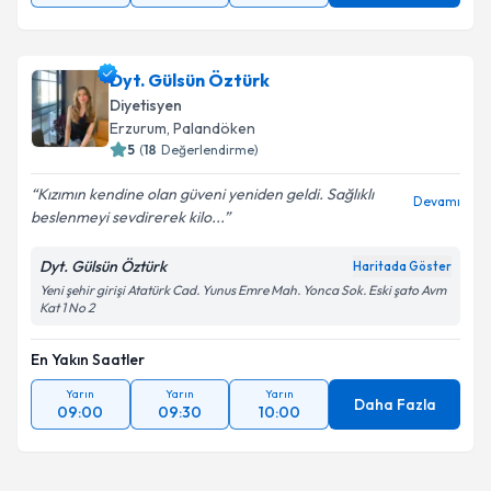
Dyt. Gülsün Öztürk
Diyetisyen
Erzurum
, Palandöken
5
(
18
Değerlendirme)
Kızımın kendine olan güveni yeniden geldi. Sağlıklı
Devamı
beslenmeyi sevdirerek kilo...
Dyt. Gülsün Öztürk
Haritada Göster
Yeni şehir girişi Atatürk Cad. Yunus Emre Mah. Yonca Sok. Eski şato Avm
Kat 1 No 2
En Yakın Saatler
Yarın
Yarın
Yarın
Daha Fazla
09:00
09:30
10:00