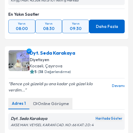
Kirişçi Mah. 45.Sok No:5/107 Akın İş Merkezi
En Yakın Saatler
Yarın
Yarın
Yarın
Daha Fazla
08:00
08:30
09:30
Dyt. Seda Karakaya
Diyetisyen
Kocaeli
, Çayırova
5
(
38
Değerlendirme)
Bence çok güzeldi şu ana kadar çok güzel kilo
Devamı
verdim...
Adres
1
Online Görüşme
Dyt. Seda Karakaya
Haritada Göster
AKSE MAH. VEYSEL KARANİ CAD. NO: 66 KAT: 2 D: 4