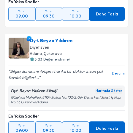
En Yakın Saatler
Yarın
Yarın
Yarın
Daha Fazla
09:00
09:30
10:00
Dyt. Beyza Yıldırım
Diyetisyen
Adana
, Çukurova
5
(
13
Değerlendirme)
Bilgisi donanımı iletişimi harika bir doktor insan çok
Devamı
faydalı bilgileri...
Dyt. Beyza Yıldırım Kliniği
Haritada Göster
Güzelyalı Mahallesi, 81154 Sokak No:102/2, Gür Demirkent Sitesi, İç Kapı
No:51, Çukurova/Adana.
En Yakın Saatler
Yarın
Yarın
Yarın
Daha Fazla
09:00
09:30
10:00