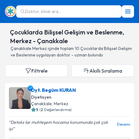
Doktor, klinik ara...
Çocuklarda Bilişsel Gelişim ve Beslenme,
Merkez - Çanakkale
Çanakkale
Merkez
içinde toplam
10
Çocuklarda Bilişsel Gelişim
ve Beslenme
uygulayan doktor - uzman bulundu
Filtrele
Akıllı Sıralama
Dyt. Begüm KURAN
Diyetisyen
Çanakkale
, Merkez
5
(
2
Değerlendirme)
Detoks lar muhteşem hocamız konumunda çok çok
Devamı
iyi