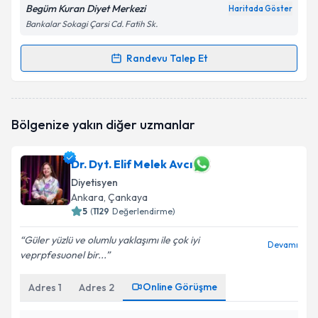
Begüm Kuran Diyet Merkezi
Haritada Göster
Bankalar Sokagi Çarsi Cd. Fatih Sk.
Randevu Talep Et
Randevu Takvimi Talebi
Dyt. Begüm KURAN
için randevu takvimi talebi
Bölgenize yakın diğer uzmanlar
oluşturun. Size bu uzmandan randevu almanız için bir
takvim hazırlandığında e-posta ile bilgilendireceğiz.
Dr. Dyt. Elif Melek Avcı
E-posta Adresiniz
Diyetisyen
Ankara
, Çankaya
5
(
1129
Değerlendirme)
Kişisel verilerimin işlenmesine ilişkin
Aydınlatma
Güler yüzlü ve olumlu yaklaşımı ile çok iyi
Devamı
Metni
'ni okudum ve kişisel verilerimin belirtilen
veprpfesuonel bir...
kapsamda işlenmesini kabul ediyorum.
Online Görüşme
Adres
1
Adres
2
Takvim Talebini Gönder