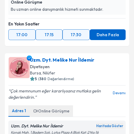
Online Görüşme
Bu uzman online danışmanlık hizmeti sunmaktadır.
En Yakın Saatler
17:00
17:15
17:30
Daha Fazla
Uzm. Dyt. Melike Nur İldemir
Diyetisyen
Bursa
, Nilüfer
5
(
380
Değerlendirme)
Çok memnunum eğer kararlıysanız mutlaka gelin
Devamı
değerlendirin.
Adres
1
Online Görüşme
Uzm. Dyt. Melike Nur İldemir
Haritada Göster
Konak Mah. 1.Badem Sok. Lotus Plaza A Blok Kat :2 No:16