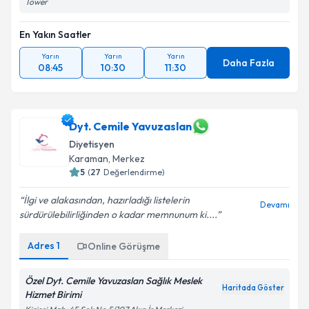
Tower
En Yakın Saatler
Yarın
Yarın
Yarın
Daha Fazla
08:45
10:30
11:30
Dyt. Cemile Yavuzaslan
Diyetisyen
Karaman
, Merkez
5
(
27
Değerlendirme)
İlgi ve alakasından, hazırladığı listelerin
Devamı
sürdürülebilirliğinden o kadar memnunum ki....
Adres
1
Online Görüşme
Özel Dyt. Cemile Yavuzaslan Sağlık Meslek
Haritada Göster
Hizmet Birimi