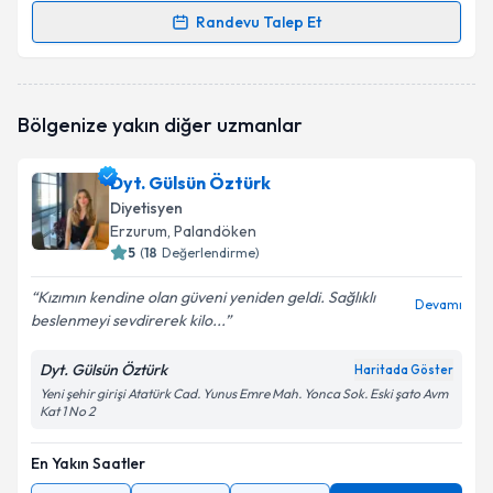
Randevu Talep Et
Randevu Takvimi Talebi
Dyt. Emine Aşkın
için randevu takvimi talebi
Bölgenize yakın diğer uzmanlar
oluşturun. Size bu uzmandan randevu almanız için bir
takvim hazırlandığında e-posta ile bilgilendireceğiz.
Dyt. Gülsün Öztürk
E-posta Adresiniz
Diyetisyen
Erzurum
, Palandöken
5
(
18
Değerlendirme)
Kızımın kendine olan güveni yeniden geldi. Sağlıklı
Kişisel verilerimin işlenmesine ilişkin
Aydınlatma
Devamı
beslenmeyi sevdirerek kilo...
Metni
'ni okudum ve kişisel verilerimin belirtilen
kapsamda işlenmesini kabul ediyorum.
Dyt. Gülsün Öztürk
Haritada Göster
Yeni şehir girişi Atatürk Cad. Yunus Emre Mah. Yonca Sok. Eski şato Avm
Kat 1 No 2
Takvim Talebini Gönder
En Yakın Saatler