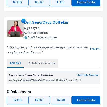
10:00
10:30
11:00
Daha Fazla
Dyt. Sena Oruç Gültekin
Diyetisyen
Kütahya
, Merkez
5
(
43
Değerlendirme)
Bilgili, güler yüzlü ve dinleyerek ilerleyen bir diyetisyen
Devamı
araştırıyordum. Sena...
Adres
1
Online Görüşme
Diyetisyen Sena Oruç Gültekin
Haritada Göster
Ali Paşa Mahallesi Belediye Sokak No:12 Kat:4 İç Kapı No:11
En Yakın Saatler
12:00
13:00
14:00
Daha Fazla