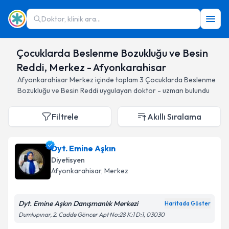
Doktor, klinik ara...
Çocuklarda Beslenme Bozukluğu ve Besin
Reddi, Merkez - Afyonkarahisar
Afyonkarahisar
Merkez
içinde toplam
3
Çocuklarda Beslenme
Bozukluğu ve Besin Reddi
uygulayan doktor - uzman bulundu
Filtrele
Akıllı Sıralama
Dyt. Emine Aşkın
Diyetisyen
Afyonkarahisar
, Merkez
Dyt. Emine Aşkın Danışmanlık Merkezi
Haritada Göster
Dumlupınar, 2. Cadde Göncer Apt No:28 K:1 D:1, 03030