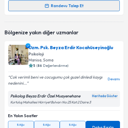
Randevu Talep Et
Randevu Takvimi Talebi
Klinik Psikolog Barış Yılmaz
için randevu takvimi
Bölgenize yakın diğer uzmanlar
talebi oluşturun. Size bu uzmandan randevu almanız
için bir takvim hazırlandığında e-posta ile
bilgilendireceğiz.
Uzm. Psk. Beyza Erdir Kocahüseyinoğlu
Psikoloji
E-posta Adresiniz
Manisa
, Soma
5
(
86
Değerlendirme)
Cok verimli beni ve cocugumu çok guzel dinledi kaygı
Devamı
nedenini...
Kişisel verilerimin işlenmesine ilişkin
Aydınlatma
Metni
'ni okudum ve kişisel verilerimin belirtilen
kapsamda işlenmesini kabul ediyorum.
Psikolog Beyza Erdir Özel Muayenehane
Haritada Göster
Kurtuluş Mahallesi Hürriyet Bulvarı No:25 Kat:2 Daire:3
Takvim Talebini Gönder
En Yakın Saatler
8 Ağu
8 Ağu
8 Ağu
Daha Fazla