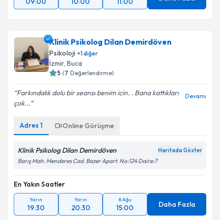
09:00
10:00
11:00
Klinik Psikolog Dilan Demirdöven
Psikoloji
+
1
diğer
İzmir
, Buca
5
(
7
Değerlendirme)
Farkındalık dolu bir seansı benim icin. . Bana kattıkları
Devamı
çok...
Adres
1
Online Görüşme
Klinik Psikolog Dilan Demirdöven
Haritada Göster
Barış Mah. Menderes Cad. Bazer Apart. No:124 Daire:7
En Yakın Saatler
Yarın
Yarın
8 Ağu
Daha Fazla
19:30
20:30
15:00