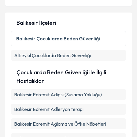
E-posta Adresiniz
Balıkesir İlçeleri
Kişisel verilerimin işlenmesine ilişkin
Aydınlatma
Balıkesir
Çocuklarda Beden Güvenliği
Metni
'ni okudum ve kişisel verilerimin belirtilen
kapsamda işlenmesini kabul ediyorum.
Altıeylül
Çocuklarda Beden Güvenliği
Takvim Talebini Gönder
Çocuklarda Beden Güvenliği ile İlgili
Hastalıklar
Balıkesir Edremit Adipsi (Susama Yokluğu)
Balıkesir Edremit Adleryan terapi
Balıkesir Edremit Ağlama ve Öfke Nöbetleri