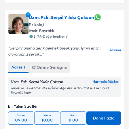
Uzm. Psk. Serpil Yıldız Çoksan
Psikoloji
İzmir
, Bayraklı
5
(
44
Değerlendirme)
Serpil hanıma denk gelmek büyük şans. İşinin ehlini
Devamı
arıyorsanız serpil...
Adres
1
Online Görüşme
Uzm. Psk. Serpil Yıldız Çoksan
Haritada Göster
Tepekule, 2084/7 Sk. No.4 Ömer Ağa Apt. A Blok Kat:4 D:14 35530
Bayraklı İzmir
En Yakın Saatler
Yarın
Yarın
Yarın
Daha Fazla
09:00
10:00
11:00