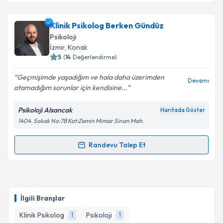
Klinik Psikolog Berken Gündüz
Psikoloji
İzmir
, Konak
5
(
14
Değerlendirme)
Geçmişimde yaşadığım ve hala daha üzerimden
Devamı
atamadığım sorunlar için kendisine...
Psikoloji Alsancak
Haritada Göster
1404. Sokak No:7B Kat:Zemin Mimar Sinan Mah.
Randevu Talep Et
Randevu Takvimi Talebi
Klinik Psikolog Berken Gündüz
için randevu takvimi
talebi oluşturun. Size bu uzmandan randevu almanız
İlgili Branşlar
için bir takvim hazırlandığında e-posta ile
bilgilendireceğiz.
Klinik Psikolog
Psikoloji
1
1