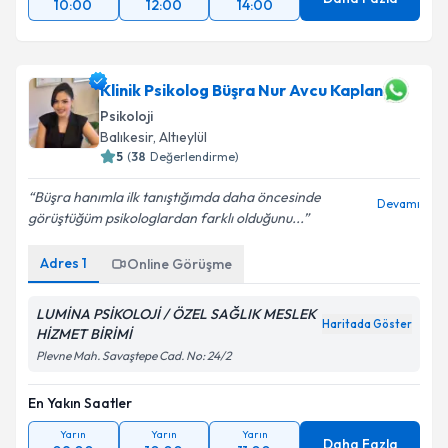
10:00
12:00
14:00
Klinik Psikolog Büşra Nur Avcu Kaplan
Psikoloji
Balıkesir
, Altıeylül
5
(
38
Değerlendirme)
Büşra hanımla ilk tanıştığımda daha öncesinde
Devamı
görüştüğüm psikologlardan farklı olduğunu...
Adres
1
Online Görüşme
LUMİNA PSİKOLOJİ / ÖZEL SAĞLIK MESLEK
Haritada Göster
HİZMET BİRİMİ
Plevne Mah. Savaştepe Cad. No: 24/2
En Yakın Saatler
Yarın
Yarın
Yarın
Daha Fazla