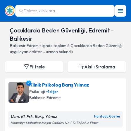
Doktor, klinik ara...
Çocuklarda Beden Güvenliği, Edremit -
Balıkesir
Balıkesir
Edremit
içinde toplam
6
Çocuklarda Beden Güvenliği
uygulayan doktor - uzman bulundu
Filtrele
Akıllı Sıralama
Klinik Psikolog Barış Yılmaz
Psikoloji
+
1
diğer
Balıkesir
, Edremit
Uzm. Kl. Psk. Barış Yılmaz
Haritada Göster
Hamidiye Mahallesi Maşat Caddesi No:2 D:10 Şahin Plaza