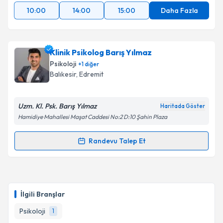
10:00
14:00
15:00
Daha Fazla
Klinik Psikolog Barış Yılmaz
Psikoloji
+
1
diğer
Balıkesir
, Edremit
Uzm. Kl. Psk. Barış Yılmaz
Haritada Göster
Hamidiye Mahallesi Maşat Caddesi No:2 D:10 Şahin Plaza
Randevu Talep Et
Randevu Takvimi Talebi
Klinik Psikolog Barış Yılmaz
için randevu takvimi
talebi oluşturun. Size bu uzmandan randevu almanız
İlgili Branşlar
için bir takvim hazırlandığında e-posta ile
bilgilendireceğiz.
Psikoloji
1