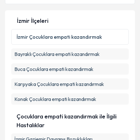
E-posta Adresiniz
İzmir İlçeleri
Kişisel verilerimin işlenmesine ilişkin
Aydınlatma
İzmir
Çocuklara empati kazandırmak
Metni
'ni okudum ve kişisel verilerimin belirtilen
kapsamda işlenmesini kabul ediyorum.
Bayraklı
Çocuklara empati kazandırmak
Takvim Talebini Gönder
Buca
Çocuklara empati kazandırmak
Karşıyaka
Çocuklara empati kazandırmak
Konak
Çocuklara empati kazandırmak
Çocuklara empati kazandırmak ile İlgili
Hastalıklar
İzmir Gaziemir Davranış Bozuklukları