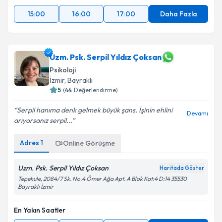
15:00
16:00
17:00
Daha Fazla
Uzm. Psk. Serpil Yıldız Çoksan
Psikoloji
İzmir
, Bayraklı
5
(
44
Değerlendirme)
Serpil hanıma denk gelmek büyük şans. İşinin ehlini
Devamı
arıyorsanız serpil...
Adres
1
Online Görüşme
Uzm. Psk. Serpil Yıldız Çoksan
Haritada Göster
Tepekule, 2084/7 Sk. No.4 Ömer Ağa Apt. A Blok Kat:4 D:14 35530
Bayraklı İzmir
En Yakın Saatler