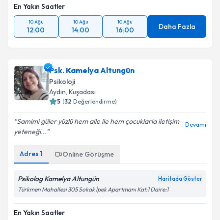
kapsamda işlenmesini kabul ediyorum.
En Yakın Saatler
10 Ağu
10 Ağu
10 Ağu
Daha Fazla
12:00
14:00
16:00
Takvim Talebini Gönder
Psk. Kamelya Altungün
Psikoloji
Aydın
, Kuşadası
5
(
32
Değerlendirme)
Samimi güler yüzlü hem aile ile hem çocuklarla iletişim
Devamı
yeteneği...
Adres
1
Online Görüşme
Psikolog Kamelya Altungün
Haritada Göster
Türkmen Mahallesi 305 Sokak İpek Apartmanı Kat:1 Daire:1
En Yakın Saatler