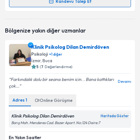
Randevu Talep Et
Randevu Takvimi Talebi
Uzm. Psk. Gizemnur Arslan Kalpakçı
için randevu
Bölgenize yakın diğer uzmanlar
takvimi talebi oluşturun. Size bu uzmandan randevu
almanız için bir takvim hazırlandığında e-posta ile
bilgilendireceğiz.
Klinik Psikolog Dilan Demirdöven
Psikoloji
+
1
diğer
E-posta Adresiniz
İzmir
, Buca
5
(
7
Değerlendirme)
Farkındalık dolu bir seansı benim icin. . Bana kattıkları
Devamı
çok...
Kişisel verilerimin işlenmesine ilişkin
Aydınlatma
Metni
'ni okudum ve kişisel verilerimin belirtilen
kapsamda işlenmesini kabul ediyorum.
Adres
1
Online Görüşme
Klinik Psikolog Dilan Demirdöven
Haritada Göster
Takvim Talebini Gönder
Barış Mah. Menderes Cad. Bazer Apart. No:124 Daire:7
En Yakın Saatler