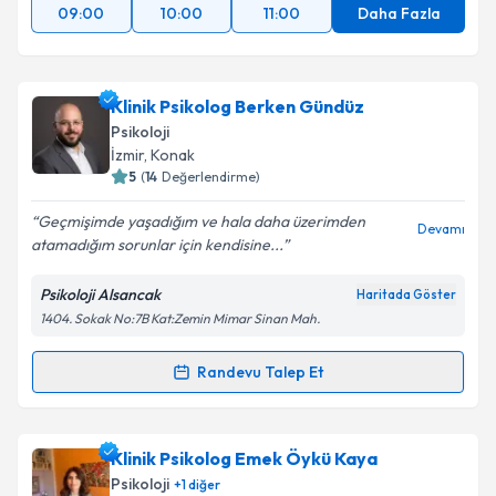
09:00
10:00
11:00
Daha Fazla
Klinik Psikolog Berken Gündüz
Psikoloji
İzmir
, Konak
5
(
14
Değerlendirme)
Geçmişimde yaşadığım ve hala daha üzerimden
Devamı
atamadığım sorunlar için kendisine...
Psikoloji Alsancak
Haritada Göster
1404. Sokak No:7B Kat:Zemin Mimar Sinan Mah.
Randevu Talep Et
Randevu Takvimi Talebi
Klinik Psikolog Berken Gündüz
için randevu takvimi
Klinik Psikolog Emek Öykü Kaya
talebi oluşturun. Size bu uzmandan randevu almanız
Psikoloji
+
1
diğer