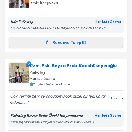
için bir takvim hazırlandığında e-posta ile
İzmir
, Karşıyaka
bilgilendireceğiz.
E-posta Adresiniz
İlda Psikoloji
Haritada Göster
DONANMACI MAHALLESİ ULVİ BAŞMAN SOKAK NO 45 K2 D3
Randevu Talep Et
Randevu Takvimi Talebi
Kişisel verilerimin işlenmesine ilişkin
Aydınlatma
Metni
'ni okudum ve kişisel verilerimin belirtilen
kapsamda işlenmesini kabul ediyorum.
Klinik Psikolog Emek Öykü Kaya
için randevu
Uzm. Psk. Beyza Erdir Kocahüseyinoğlu
takvimi talebi oluşturun. Size bu uzmandan randevu
Psikoloji
almanız için bir takvim hazırlandığında e-posta ile
Takvim Talebini Gönder
Manisa
, Soma
bilgilendireceğiz.
5
(
86
Değerlendirme)
E-posta Adresiniz
Cok verimli beni ve cocugumu çok guzel dinledi kaygı
Devamı
nedenini...
Psikolog Beyza Erdir Özel Muayenehane
Haritada Göster
Kurtuluş Mahallesi Hürriyet Bulvarı No:25 Kat:2 Daire:3
Kişisel verilerimin işlenmesine ilişkin
Aydınlatma
Metni
'ni okudum ve kişisel verilerimin belirtilen