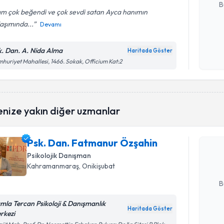
B
ım çok beğendi ve çok sevdi satan Ayca hanımın
aşımında...
Devamı
Kişisel
okudum
k. Dan. A. Nida Alma
Haritada Göster
işlenm
huriyet Mahallesi, 1466. Sokak, Officium Kat:2
Randevu T
enize yakın diğer uzmanlar
Psk. Dan.
oluşturun. 
Psk. Dan. Fatmanur Özşahin
hazırlandığ
Psikolojik Danışman
Kahramanmaraş
, Onikişubat
E-posta Ad
B
mla Tercan Psikoloji & Danışmanlık
Haritada Göster
rkezi
Kişisel