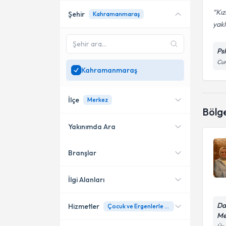
Kız
Şehir
Kahramanmaraş
yakl
Ps
Cum
Kahramanmaraş
İlçe
Merkez
Bölg
Yakınımda Ara
Branşlar
Konumuma yakın uzmanları
Merkez
göster
Onikişubat
İlgi Alanları
Da
Hizmetler
Çocuk ve Ergenlerle Bilişsel Davranışçı Terapi Uygulamaları
Psikolojik Danışman
Me