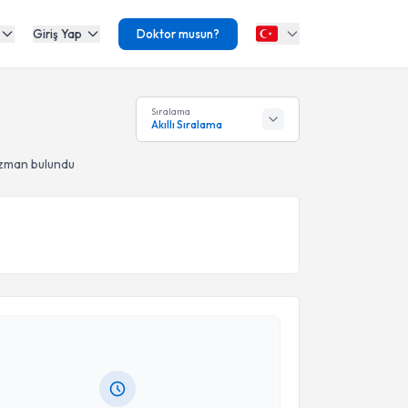
Giriş Yap
Doktor musun?
Sıralama
Akıllı Sıralama
uzman bulundu
akvimi Talebi
A. Nida Alma
için randevu takvimi talebi oluşturun.
andan randevu almanız için bir takvim
ında e-posta ile bilgilendireceğiz.
resiniz