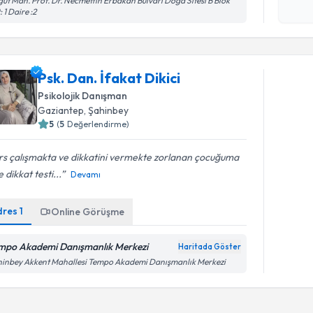
üt Mah. Prof. Dr. Necmettin Erbakan Bulvarı Doğa Sitesi B Blok
okudum
: 1 Daire :2
işlenm
Psk. Dan. İfakat Dikici
Psikolojik Danışman
Gaziantep
, Şahinbey
5
(
5
Değerlendirme)
rs çalışmakta ve dikkatini vermekte zorlanan çocuğuma
 dikkat testi...
Devamı
dres
1
Online Görüşme
mpo Akademi Danışmanlık Merkezi
Haritada Göster
inbey Akkent Mahallesi Tempo Akademi Danışmanlık Merkezi