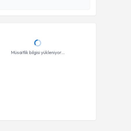
 ve kişisel verilerimin belirtilen kapsamda
esini kabul ediyorum.
Takvim Talebini Gönder
Müsaitlik bilgisi yükleniyor...