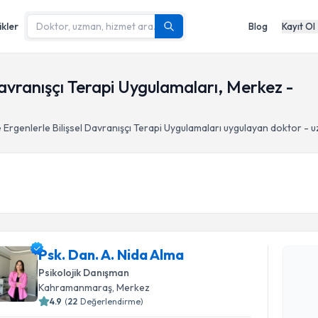
ikler
Blog
Kayıt Ol
Davranışçı Terapi Uygulamaları, Merkez -
 Ergenlerle Bilişsel Davranışçı Terapi Uygulamaları
uygulayan doktor - 
Randevu T
Psk. Dan. 
Psk. Dan. A. Nida Alma
Size bu uzm
Psikolojik Danışman
hazırlandığ
Kahramanmaraş
, Merkez
4.9
(
22
Değerlendirme)
E-posta Ad