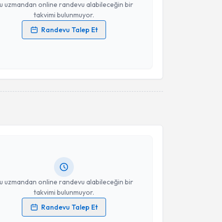
u uzmandan online randevu alabileceğin bir
takvimi bulunmuyor.
Randevu Talep Et
 verilerimin işlenmesine ilişkin
Aydınlatma Metni
'ni
 ve kişisel verilerimin belirtilen kapsamda
esini kabul ediyorum.
Takvim Talebini Gönder
akvimi Talebi
 Fatmanur Özşahin
için randevu takvimi talebi
Size bu uzmandan randevu almanız için bir takvim
ında e-posta ile bilgilendireceğiz.
resiniz
u uzmandan online randevu alabileceğin bir
takvimi bulunmuyor.
Randevu Talep Et
 verilerimin işlenmesine ilişkin
Aydınlatma Metni
'ni