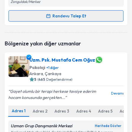
Zonguldak/Merkez
Randevu Talep Et
Randevu Takvimi Talebi
Psk. Zühre Kasap
için randevu takvimi talebi
Bölgenize yakın diğer uzmanlar
oluşturun. Size bu uzmandan randevu almanız için bir
takvim hazırlandığında e-posta ile bilgilendireceğiz.
Uzm. Psk. Mustafa Cem Oğuz
E-posta Adresiniz
Psikoloji
+
1
diğer
Ankara
, Çankaya
5
(
465
Değerlendirme)
Kişisel verilerimin işlenmesine ilişkin
Aydınlatma
Gayet olumlu bir terapi herkese tavsiye ederim
Devamı
Metni
'ni okudum ve kişisel verilerimin belirtilen
hocam konusunda gerçekten...
kapsamda işlenmesini kabul ediyorum.
Adres
1
Adres
2
Adres
3
Adres
4
Adres
5
Adres
Takvim Talebini Gönder
Uzman Grup Danışmanlık Merkezi
Haritada Göster