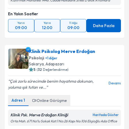
Kızılırmak Mahallesi 1446. Cadde HalkBank Sitesi D Blok A numara
En Yakın Saatler
Yarın
Yarın
11 Ağu
Daha Fazla
09:00
12:00
09:00
Klinik Psikolog Merve Erdoğan
Psikoloji
+
1
diğer
Sakarya
, Adapazarı
5
(
32
Değerlendirme)
Çok zorlu sürecimde benim hayatıma dokunan,
Devamı
yoluma ışık tutan ve...
Adres
1
Online Görüşme
Klinik Psk. Merve Erdoğan Kliniği
Haritada Göster
Orta Mah. 671 No’lu Sokak Kat:1 No:26 Kapı No:106 Ekşioğlu Ada Office