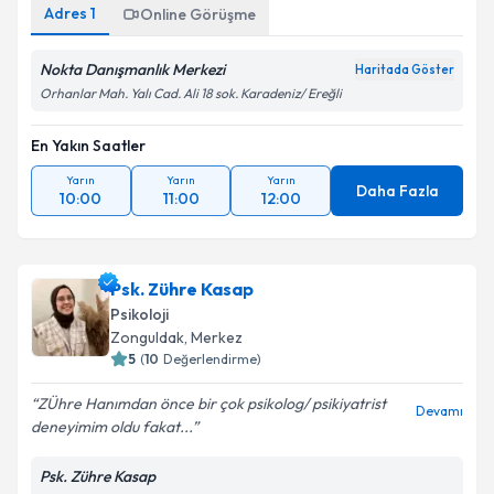
Adres
1
Online Görüşme
Nokta Danışmanlık Merkezi
Haritada Göster
Orhanlar Mah. Yalı Cad. Ali 18 sok. Karadeniz/ Ereğli
En Yakın Saatler
Yarın
Yarın
Yarın
Daha Fazla
10:00
11:00
12:00
Psk. Zühre Kasap
Psikoloji
Zonguldak
, Merkez
5
(
10
Değerlendirme)
ZÜhre Hanımdan önce bir çok psikolog/ psikiyatrist
Devamı
deneyimim oldu fakat...
Psk. Zühre Kasap