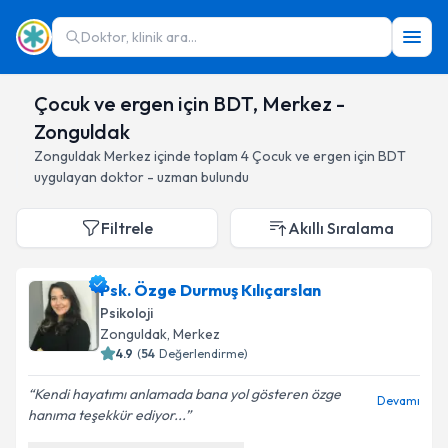
Doktor, klinik ara...
Çocuk ve ergen için BDT, Merkez -
Zonguldak
Zonguldak
Merkez
içinde toplam
4
Çocuk ve ergen için BDT
uygulayan doktor - uzman bulundu
Filtrele
Akıllı Sıralama
Psk. Özge Durmuş Kılıçarslan
Psikoloji
Zonguldak
, Merkez
4.9
(
54
Değerlendirme)
Kendi hayatımı anlamada bana yol gösteren özge
Devamı
hanıma teşekkür ediyor...