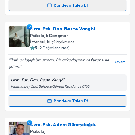
Randevu Talep Et
Randevu Takvimi Talebi
Psk. Dan. Ebru Cinni
için randevu takvimi talebi
Uzm. Psk. Dan. Beste Vangöl
oluşturun. Size bu uzmandan randevu almanız için bir
Psikolojik Danışman
takvim hazırlandığında e-posta ile bilgilendireceğiz.
İstanbul
, Küçükçekmece
5
(
2
Değerlendirme)
E-posta Adresiniz
İlgili, anlayışlı bir uzman. Bir arkadaşımın referansı ile
Devamı
gittim.
Uzm. Psk. Dan. Beste Vangöl
Kişisel verilerimin işlenmesine ilişkin
Aydınlatma
Mahmutbey Cad. Balance Güneşli Rezidance C1 10
Metni
'ni okudum ve kişisel verilerimin belirtilen
kapsamda işlenmesini kabul ediyorum.
Randevu Talep Et
Randevu Takvimi Talebi
Takvim Talebini Gönder
Uzm. Psk. Dan. Beste Vangöl
için randevu takvimi
Uzm. Psk. Adem Güneşdoğdu
talebi oluşturun. Size bu uzmandan randevu almanız
Psikoloji