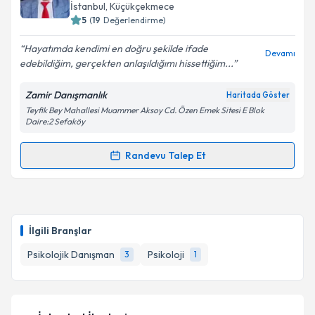
için bir takvim hazırlandığında e-posta ile
İstanbul
, Küçükçekmece
bilgilendireceğiz.
5
(
19
Değerlendirme)
E-posta Adresiniz
Hayatımda kendimi en doğru şekilde ifade
Devamı
edebildiğim, gerçekten anlaşıldığımı hissettiğim...
Zamir Danışmanlık
Haritada Göster
Teyfik Bey Mahallesi Muammer Aksoy Cd. Özen Emek Sitesi E Blok
Kişisel verilerimin işlenmesine ilişkin
Aydınlatma
Daire:2 Sefaköy
Metni
'ni okudum ve kişisel verilerimin belirtilen
kapsamda işlenmesini kabul ediyorum.
Randevu Talep Et
Randevu Takvimi Talebi
Takvim Talebini Gönder
Uzm. Psk. Adem Güneşdoğdu
için randevu takvimi
talebi oluşturun. Size bu uzmandan randevu almanız
İlgili Branşlar
için bir takvim hazırlandığında e-posta ile
bilgilendireceğiz.
Psikolojik Danışman
Psikoloji
3
1
E-posta Adresiniz