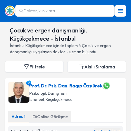
Doktor, klinik ara...
Çocuk ve ergen danışmanlığı,
Küçükçekmece - İstanbul
İstanbul
Küçükçekmece
içinde toplam
4
Çocuk ve ergen
danışmanlığı
uygulayan doktor - uzman bulundu
Filtrele
Akıllı Sıralama
Prof. Dr. Psk. Dan. Ragıp Özyürek
Psikolojik Danışman
İstanbul
, Küçükçekmece
Adres
1
Online Görüşme