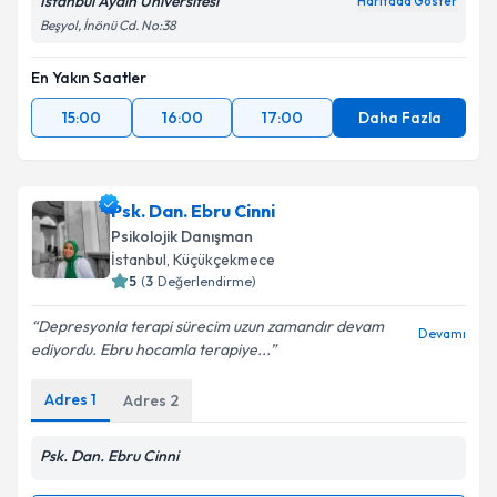
İstanbul Aydın Üniversitesi
Haritada Göster
Beşyol, İnönü Cd. No:38
En Yakın Saatler
15:00
16:00
17:00
Daha Fazla
Psk. Dan. Ebru Cinni
Psikolojik Danışman
İstanbul
, Küçükçekmece
5
(
3
Değerlendirme)
Depresyonla terapi sürecim uzun zamandır devam
Devamı
ediyordu. Ebru hocamla terapiye...
Adres
1
Adres
2
Psk. Dan. Ebru Cinni