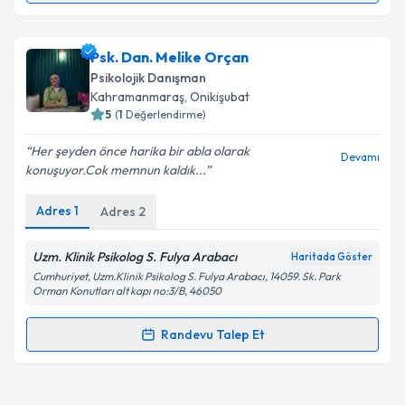
Kişisel verilerimin işlenmesine ilişkin
Aydınlatma
Metni
'ni okudum ve kişisel verilerimin belirtilen
kapsamda işlenmesini kabul ediyorum.
Uzm. Psk. Ezgi Lif
için randevu takvimi talebi
Psk. Dan. Melike Orçan
oluşturun. Size bu uzmandan randevu almanız için bir
Psikolojik Danışman
takvim hazırlandığında e-posta ile bilgilendireceğiz.
Takvim Talebini Gönder
Kahramanmaraş
, Onikişubat
5
(
1
Değerlendirme)
E-posta Adresiniz
Her şeyden önce harika bir abla olarak
Devamı
konuşuyor.Cok memnun kaldık...
Adres
1
Adres
2
Kişisel verilerimin işlenmesine ilişkin
Aydınlatma
Metni
'ni okudum ve kişisel verilerimin belirtilen
kapsamda işlenmesini kabul ediyorum.
Uzm. Klinik Psikolog S. Fulya Arabacı
Haritada Göster
Cumhuriyet, Uzm.Klinik Psikolog S. Fulya Arabacı, 14059. Sk. Park
Orman Konutları alt kapı no:3/B, 46050
Takvim Talebini Gönder
Randevu Talep Et
Randevu Takvimi Talebi
Psk. Dan. Melike Orçan
için randevu takvimi talebi