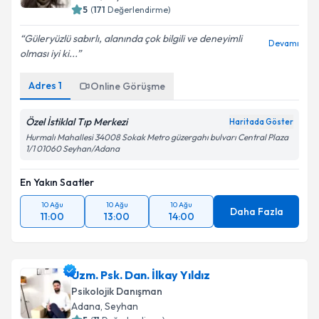
5
(
171
Değerlendirme)
Güleryüzlü sabırlı, alanında çok bilgili ve deneyimli
Devamı
olması iyi ki...
Adres
1
Online Görüşme
Özel İstiklal Tıp Merkezi
Haritada Göster
Hurmalı Mahallesi 34008 Sokak Metro güzergahı bulvarı Central Plaza
1/1 01060 Seyhan/Adana
En Yakın Saatler
10 Ağu
10 Ağu
10 Ağu
Daha Fazla
11:00
13:00
14:00
Uzm. Psk. Dan. İlkay Yıldız
Psikolojik Danışman
Adana
, Seyhan