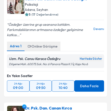
Psikoloji
Adana
, Seyhan
5
(
17
Değerlendirme)
Özdeğer üzerine grup seansına katıldım.
Devamı
Farkımdalıklarımın artmasına özdeğer gelişimime
katkısı...
Adres
1
Online Görüşme
Uzm. Psk. Cansu Karaca Özdoğru
Haritada Göster
Döşeme Mah. 60075 Sok. No: 6 Panora Plaza K:1 İç Kapı No:6
En Yakın Saatler
24 Ağu
24 Ağu
24 Ağu
Daha Fazla
09:00
09:50
10:40
Dr. Psk. Dan. Canan Kırca