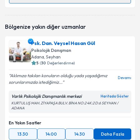
Randevu Takvimi Talebi
Psk. Dan. İpek Kapar
için randevu takvimi talebi
Bölgenize yakın diğer uzmanlar
oluşturun. Size bu uzmandan randevu almanız için bir
takvim hazırlandığında e-posta ile bilgilendireceğiz.
Psk. Dan. Veysel Hasan Gül
E-posta Adresiniz
Psikolojik Danışman
Adana
, Seyhan
5
(
30
Değerlendirme)
Aklımıza takılan konuların olduğu yada yaşadığımız
Kişisel verilerimin işlenmesine ilişkin
Aydınlatma
Devamı
sorunlarımızda istediğimiz...
Metni
'ni okudum ve kişisel verilerimin belirtilen
kapsamda işlenmesini kabul ediyorum.
Varlık Psikolojik Danışmanlık merkezi
Haritada Göster
KURTULUŞ MAH. ZİYAPAŞA BULV. BİNA NO:2 4K:2 D:6 SEYHAN /
ADANA
Takvim Talebini Gönder
En Yakın Saatler
13:30
14:00
14:30
Daha Fazla