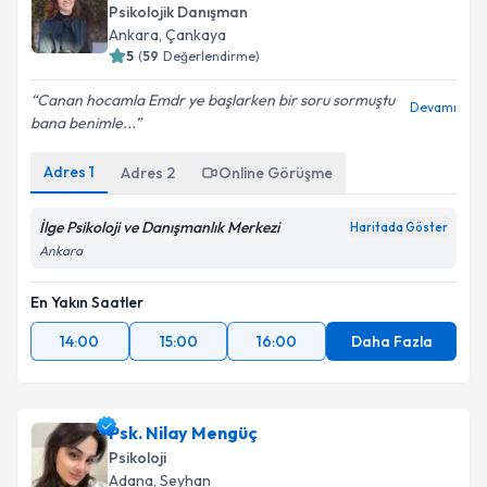
Psikolojik Danışman
Ankara
, Çankaya
5
(
59
Değerlendirme)
Canan hocamla Emdr ye başlarken bir soru sormuştu
Devamı
bana benimle...
Adres
1
Adres
2
Online Görüşme
İlge Psikoloji ve Danışmanlık Merkezi
Haritada Göster
Ankara
En Yakın Saatler
14:00
15:00
16:00
Daha Fazla
Psk. Nilay Mengüç
Psikoloji
Adana
, Seyhan