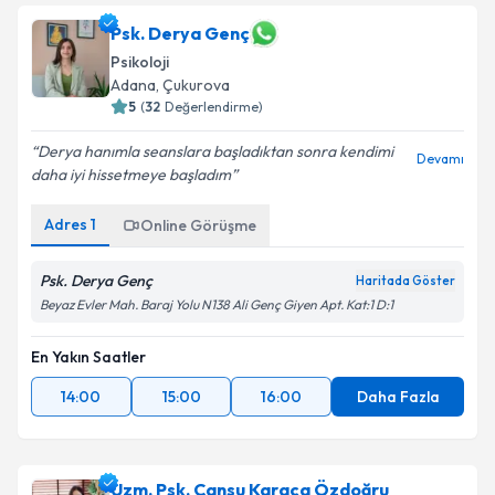
Psk. Derya Genç
Psikoloji
Adana
, Çukurova
5
(
32
Değerlendirme)
Derya hanımla seanslara başladıktan sonra kendimi
Devamı
daha iyi hissetmeye başladım
Adres
1
Online Görüşme
Psk. Derya Genç
Haritada Göster
Beyaz Evler Mah. Baraj Yolu N138 Ali Genç Giyen Apt. Kat:1 D:1
En Yakın Saatler
14:00
15:00
16:00
Daha Fazla
Uzm. Psk. Cansu Karaca Özdoğru