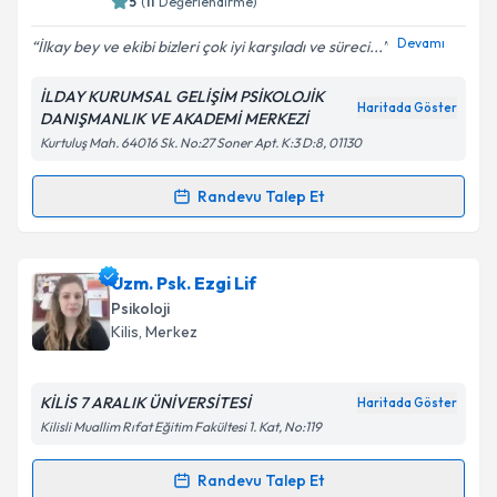
5
(
11
Değerlendirme)
Devamı
İlkay bey ve ekibi bizleri çok iyi karşıladı ve süreci...
İLDAY KURUMSAL GELİŞİM PSİKOLOJİK
Haritada Göster
DANIŞMANLIK VE AKADEMİ MERKEZİ
Kurtuluş Mah. 64016 Sk. No:27 Soner Apt. K:3 D:8, 01130
Randevu Talep Et
Randevu Takvimi Talebi
Uzm. Psk. Dan. İlkay Yıldız
için randevu takvimi
Uzm. Psk. Ezgi Lif
talebi oluşturun. Size bu uzmandan randevu almanız
Psikoloji
için bir takvim hazırlandığında e-posta ile
Kilis
, Merkez
bilgilendireceğiz.
E-posta Adresiniz
KİLİS 7 ARALIK ÜNİVERSİTESİ
Haritada Göster
Kilisli Muallim Rıfat Eğitim Fakültesi 1. Kat, No:119
Randevu Talep Et
Randevu Takvimi Talebi