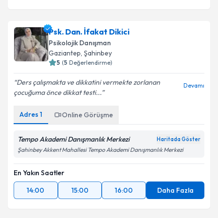
Psk. Dan. İfakat Dikici
Psikolojik Danışman
Gaziantep
, Şahinbey
5
(
5
Değerlendirme)
Ders çalışmakta ve dikkatini vermekte zorlanan
Devamı
çocuğuma önce dikkat testi...
Adres
1
Online Görüşme
Tempo Akademi Danışmanlık Merkezi
Haritada Göster
Şahinbey Akkent Mahallesi Tempo Akademi Danışmanlık Merkezi
En Yakın Saatler
14:00
15:00
16:00
Daha Fazla