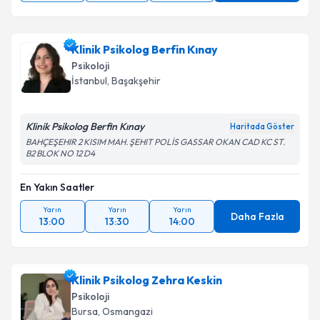
Klinik Psikolog Berfin Kınay
Psikoloji
İstanbul
, Başakşehir
Klinik Psikolog Berfin Kınay
Haritada Göster
BAHÇEŞEHIR 2 KISIM MAH. ŞEHIT POLİS GASSAR OKAN CAD KC ST.
B2 BLOK NO 12 D4
En Yakın Saatler
Yarın
Yarın
Yarın
Daha Fazla
13:00
13:30
14:00
Klinik Psikolog Zehra Keskin
Psikoloji
Bursa
, Osmangazi