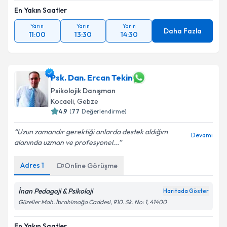
En Yakın Saatler
Yarın
Yarın
Yarın
Daha Fazla
11:00
13:30
14:30
Psk. Dan. Ercan Tekin
Psikolojik Danışman
Kocaeli
, Gebze
4.9
(
77
Değerlendirme)
Uzun zamandır gerektiği anlarda destek aldığım
Devamı
alanında uzman ve profesyonel...
Adres
1
Online Görüşme
İnan Pedagoji & Psikoloji
Haritada Göster
Güzeller Mah. İbrahimağa Caddesi, 910. Sk. No: 1, 41400
En Yakın Saatler