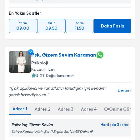
En Yakın Saatler
Yarın
Yarın
Yarın
Daha Fazla
09:00
09:50
11:50
Psk. Gizem Sevim Karaman
Psikoloji
Kocaeli
, İzmit
5
(
17
Değerlendirme)
Çok açıklayıcı ve rahatlatıcı tanıdığım için kendimi
Devamı
şanslı hissediyorum.
Adres
1
Adres
2
Adres
3
Adres
4
Online Görüşm
Psikolog Gizem Sevim
Haritada Göster
Yahya Kaptan Mah. Şehit Ergün Sk. No:53 Daire :9