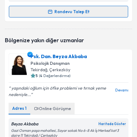
Randevu Talep Et
Randevu Takvimi Talebi
Psk. Cansu ÇETİN
için randevu takvimi talebi
Bölgenize yakın diğer uzmanlar
oluşturun. Size bu uzmandan randevu almanız için bir
takvim hazırlandığında e-posta ile bilgilendireceğiz.
Psk. Dan. Beyza Akbaba
E-posta Adresiniz
Psikolojik Danışman
Tekirdağ
, Çerkezköy
5
(
4
Değerlendirme)
yaşındaki oğlum için öfke problemi ve tırnak yeme
Kişisel verilerimin işlenmesine ilişkin
Aydınlatma
Devamı
nedeniyle...
Metni
'ni okudum ve kişisel verilerimin belirtilen
kapsamda işlenmesini kabul ediyorum.
Adres
1
Online Görüşme
Takvim Talebini Gönder
Beyza Akbaba
Haritada Göster
Gazi Osman paşa mahallesi, Sayar sokak No 6-8 Ak İş Merkezî kat 3
daire 11 Tekirdağ / Çerkezköy