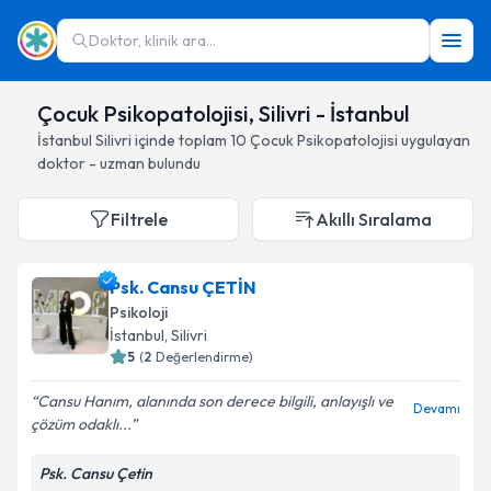
Doktor, klinik ara...
Çocuk Psikopatolojisi, Silivri - İstanbul
İstanbul
Silivri
içinde toplam
10
Çocuk Psikopatolojisi
uygulayan
doktor - uzman bulundu
Filtrele
Akıllı Sıralama
Psk. Cansu ÇETİN
Psikoloji
İstanbul
, Silivri
5
(
2
Değerlendirme)
Cansu Hanım, alanında son derece bilgili, anlayışlı ve
Devamı
çözüm odaklı...
Psk. Cansu Çetin