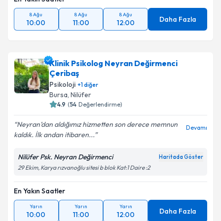
8 Ağu
8 Ağu
8 Ağu
Daha Fazla
10:00
11:00
12:00
Klinik Psikolog Neyran Değirmenci
Çeribaş
Psikoloji
+
1
diğer
Bursa
, Nilüfer
4.9
(
54
Değerlendirme)
Neyran’dan aldığımız hizmetten son derece memnun
Devamı
kaldık. İlk andan itibaren...
Nilüfer Psk. Neyran Değirmenci
Haritada Göster
29 Ekim, Karya rızvanoğlu sitesi b blok Kat:1 Daire :2
En Yakın Saatler
Yarın
Yarın
Yarın
Daha Fazla
10:00
11:00
12:00