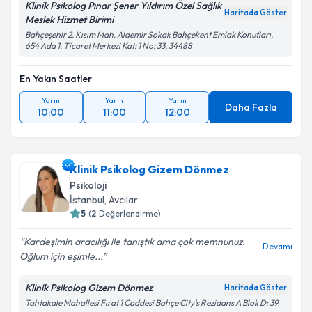
Klinik Psikolog Pınar Şener Yıldırım Özel Sağlık
Haritada Göster
Meslek Hizmet Birimi
Bahçeşehir 2. Kısım Mah. Aldemir Sokak Bahçekent Emlak Konutları,
654 Ada 1. Ticaret Merkezi Kat: 1 No: 33, 34488
En Yakın Saatler
Yarın
Yarın
Yarın
Daha Fazla
10:00
11:00
12:00
Klinik Psikolog Gizem Dönmez
Psikoloji
İstanbul
, Avcılar
5
(
2
Değerlendirme)
Kardeşimin aracılığı ile tanıştık ama çok memnunuz.
Devamı
Oğlum için eşimle...
Klinik Psikolog Gizem Dönmez
Haritada Göster
Tahtakale Mahallesi Fırat 1 Caddesi Bahçe City's Rezidans A Blok D: 39