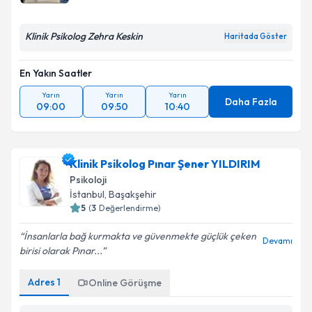
Klinik Psikolog Zehra Keskin
Haritada Göster
En Yakın Saatler
Yarın
Yarın
Yarın
Daha Fazla
09:00
09:50
10:40
Klinik Psikolog Pınar Şener YILDIRIM
Psikoloji
İstanbul
, Başakşehir
5
(
3
Değerlendirme)
İnsanlarla bağ kurmakta ve güvenmekte güçlük çeken
Devamı
birisi olarak Pınar...
Adres
1
Online Görüşme