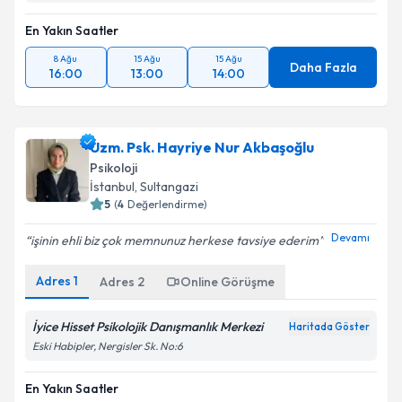
En Yakın Saatler
8 Ağu
15 Ağu
15 Ağu
Daha Fazla
16:00
13:00
14:00
Uzm. Psk. Hayriye Nur Akbaşoğlu
Psikoloji
İstanbul
, Sultangazi
5
(
4
Değerlendirme)
Devamı
işinin ehli biz çok memnunuz herkese tavsiye ederim
Adres
1
Adres
2
Online Görüşme
İyice Hisset Psikolojik Danışmanlık Merkezi
Haritada Göster
Eski Habipler, Nergisler Sk. No:6
En Yakın Saatler