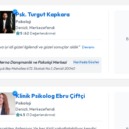
Psk. Turg
Psk. Turgut Kapkara
bu uzmandan
posta ile bi
Psikoloji
Denizli
, Merkezefendi
E-posta Ad
5
(
62
Değerlendirme)
B
a iyi idi güzel ilgilendi ve güzel sonuçlar aldık
Devamı
Kişisel
terna Danışmanlık ve Psikoloji Merkezi
Haritada Göster
okudum
çuk Bey Mahallesi 672. Skokak No:1, Denizli 20040
işlenm
Randevu T
Klinik Psikolog Ebru Çiftçi
Klinik Psi
Psikoloji
oluşturun. 
Denizli
, Merkezefendi
hazırlandığ
4.5
(
1
Değerlendirme)
E-posta Ad
çekten ilgileniyor Ve her türlü rahatlatabiliyor kendisi.