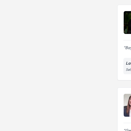
Bay
La
Sel
Ger