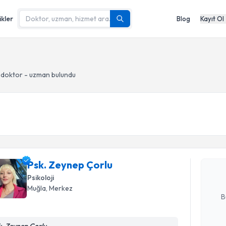
ikler
Blog
Kayıt Ol
 doktor - uzman bulundu
Randevu T
Psk. Zeyn
uzmandan ra
Psk. Zeynep Çorlu
posta ile bi
Psikoloji
E-posta Ad
Muğla
, Merkez
B