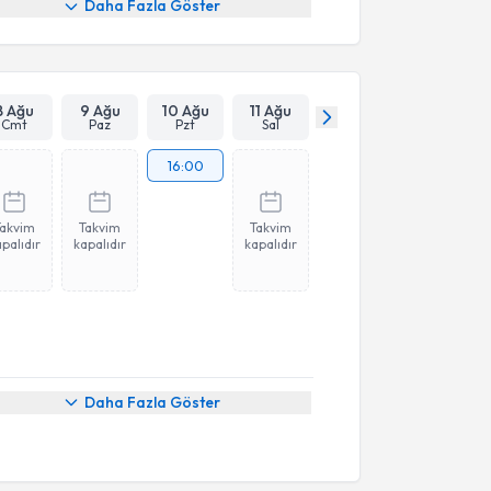
Daha Fazla Göster
8 Ağu
9 Ağu
10 Ağu
11 Ağu
Cmt
Paz
Pzt
Sal
16:00
Takvim
Takvim
Takvim
palıdır
kapalıdır
kapalıdır
Daha Fazla Göster
akvimi Talebi