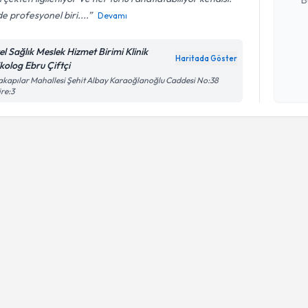
B
de profesyonel biri....
Devamı
Kişisel
el Sağlık Meslek Hizmet Birimi Klinik
Haritada Göster
okudum
ikolog Ebru Çiftçi
işlenm
akapılar Mahallesi Şehit Albay Karaoğlanoğlu Caddesi No:38
re:3