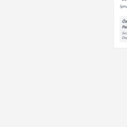
İşin
Öz
Ps
Sır
Dai