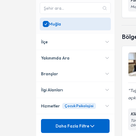
Ps
Mu
Muğla
Bölg
İlçe
Yakınımda Ara
Branşlar
Konumuma yakın uzmanları
Merkez
göster
İlgi Alanları
Tuğ
açık
Hizmetler
Çocuk Psikolojisi
Psikoloji
Kl
Tür
Mezuniyet
Aile İçi İletişim Bozuklukları
09
Daha Fazla Filtre