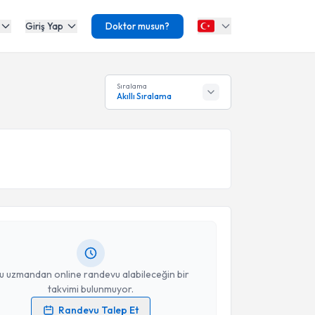
Giriş Yap
Doktor musun?
Sıralama
Akıllı Sıralama
akvimi Talebi
ep Çorlu
için randevu takvimi talebi oluşturun. Size bu
ndevu almanız için bir takvim hazırlandığında e-
lgilendireceğiz.
resiniz
u uzmandan online randevu alabileceğin bir
takvimi bulunmuyor.
Randevu Talep Et