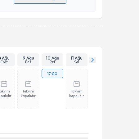
 verilerimin işlenmesine ilişkin
Aydınlatma Metni
'ni
 ve kişisel verilerimin belirtilen kapsamda
esini kabul ediyorum.
Takvim Talebini Gönder
8 Ağu
9 Ağu
10 Ağu
11 Ağu
Cmt
Paz
Pzt
Sal
17:00
Takvim
Takvim
Takvim
palıdır
kapalıdır
kapalıdır