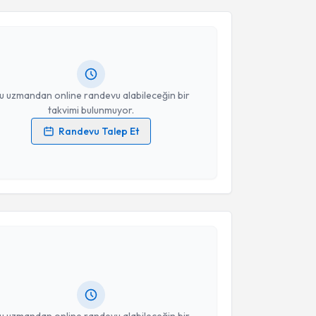
ut Kapkara
için randevu takvimi talebi oluşturun. Size
 randevu almanız için bir takvim hazırlandığında e-
lgilendireceğiz.
resiniz
u uzmandan online randevu alabileceğin bir
takvimi bulunmuyor.
Randevu Talep Et
 verilerimin işlenmesine ilişkin
Aydınlatma Metni
'ni
 ve kişisel verilerimin belirtilen kapsamda
esini kabul ediyorum.
akvimi Talebi
Takvim Talebini Gönder
kolog Ebru Çiftçi
için randevu takvimi talebi
Size bu uzmandan randevu almanız için bir takvim
ında e-posta ile bilgilendireceğiz.
resiniz