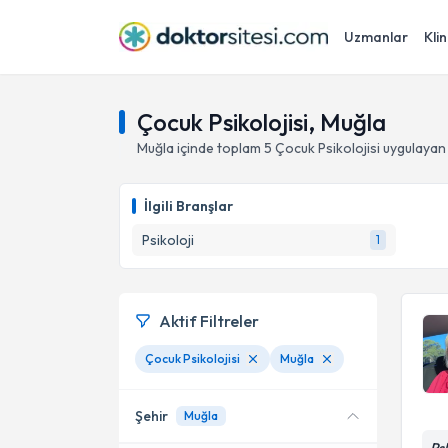
Uzmanlar
Klin
Çocuk Psikolojisi, Muğla
Muğla
içinde toplam
5
Çocuk Psikolojisi
uygulayan
İlgili Branşlar
Psikoloji
1
Aktif Filtreler
Çocuk Psikolojisi
Muğla
Şehir
Muğla