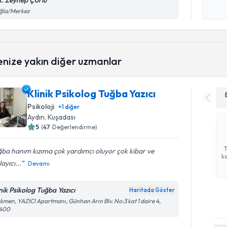
k. Zeynep Çorlu
Kişisel
ğla/Merkez
okudum
işlenm
enize yakın diğer uzmanlar
Klinik Psikolog Tuğba Yazıcı
Psikoloji
+
1
diğer
Aydın
, Kuşadası
5
(
47
Değerlendirme)
ba hanım kızıma çok yardımcı oluyor çok kibar ve
ka
layıcı...
Devamı
inik Psikolog Tuğba Yazıcı
Haritada Göster
kmen, YAZICI Apartmanı, Günhan Arın Blv. No:3 kat 1 daire 4,
400