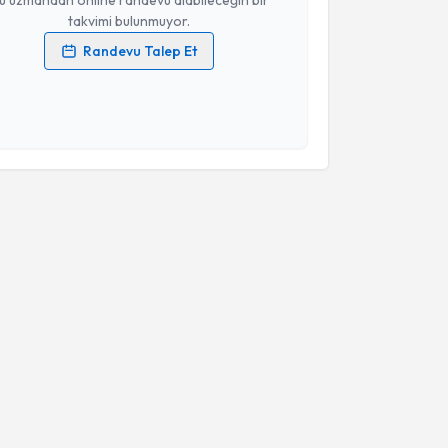
u uzmandan online randevu alabileceğin bir
takvimi bulunmuyor.
Randevu Talep Et
 verilerimin işlenmesine ilişkin
Aydınlatma Metni
'ni
 ve kişisel verilerimin belirtilen kapsamda
esini kabul ediyorum.
Takvim Talebini Gönder