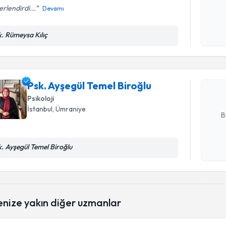
rlendirdi...
Devamı
Kişisel
Randevu T
okudum
k. Rümeysa Kılıç
işlenm
Psk. Ayşeg
oluşturun. 
hazırlandığ
Psk. Ayşegül Temel Biroğlu
Psikoloji
E-posta Ad
İstanbul
, Ümraniye
B
k. Ayşegül Temel Biroğlu
Kişisel
okudum
işlenm
enize yakın diğer uzmanlar