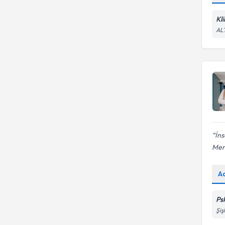
Kli
AL
İns
Mer
A
Ps
Şiş