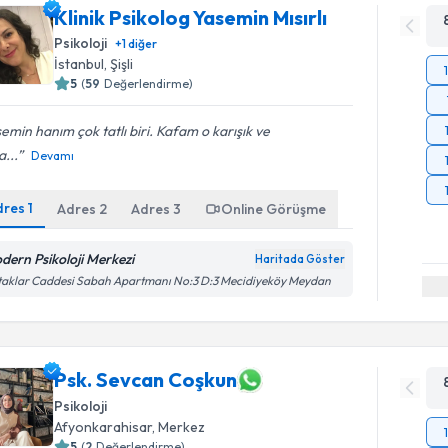
Klinik Psikolog Yasemin Mısırlı
Psikoloji
+
1
diğer
İstanbul
, Şişli
5
(
59
Değerlendirme)
emin hanım çok tatlı biri. Kafam o karışık ve
...
Devamı
dres
1
Adres
2
Adres
3
Online Görüşme
dern Psikoloji Merkezi
Haritada Göster
aklar Caddesi Sabah Apartmanı No:3 D:3 Mecidiyeköy Meydan
Psk. Sevcan Coşkun
Psikoloji
Afyonkarahisar
, Merkez
5
(
2
Değerlendirme)