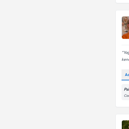
Yağ
kendi
A
Ps
Cad