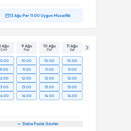
13 Ağu
Per
11:00
Uygun Müsaitlik
8 Ağu
9 Ağu
10 Ağu
11 Ağu
Cmt
Paz
Pzt
Sal
10:00
10:00
10:00
10:00
11:00
11:00
11:00
11:00
12:00
12:00
12:00
12:00
13:00
13:00
13:00
13:00
14:00
14:00
14:00
14:00
Daha Fazla Göster