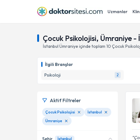
Uzmanlar
Klin
Çocuk Psikolojisi, Ümraniye - 
İstanbul
Ümraniye
içinde toplam
10
Çocuk Psikoloj
İlgili Branşlar
Psikoloji
2
Aktif Filtreler
Çocuk Psikolojisi
İstanbul
Ümraniye
Çok
Şehir
İstanbul