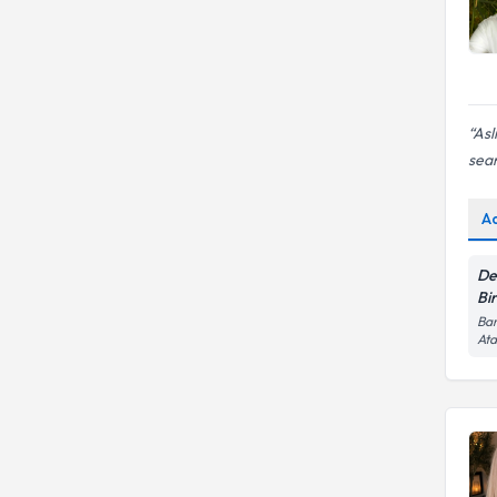
Asl
sea
A
De
Bir
Bar
Ata