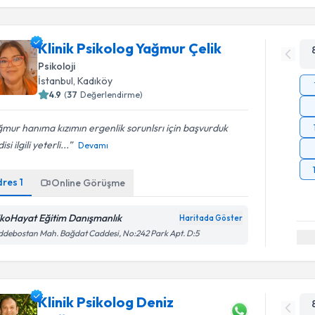
Klinik Psikolog Yağmur Çelik
Psikoloji
İstanbul
, Kadıköy
4.9
(
37
Değerlendirme)
mur hanıma kızımın ergenlik sorunlsrı için başvurduk
si ilgili yeterli...
Devamı
dres
1
Online Görüşme
ikoHayat Eğitim Danışmanlık
Haritada Göster
debostan Mah. Bağdat Caddesi, No:242 Park Apt. D:5
Klinik Psikolog Deniz