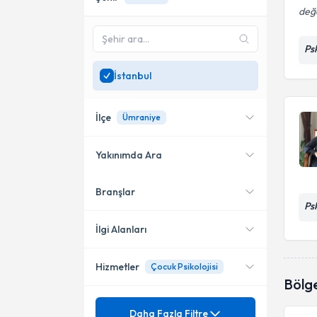
değe
Ps
İstanbul
İlçe
Ümraniye
Yakınımda Ara
Branşlar
Konumuma yakın uzmanları
Bakırköy
Ps
göster
Şişli
İlgi Alanları
Başakşehir
Hizmetler
Çocuk Psikolojisi
Psikoloji
Bölg
Üsküdar
Mezuniyet
AGTE Ankara Gelişim
Daha Fazla Filtre
Beylikdüzü