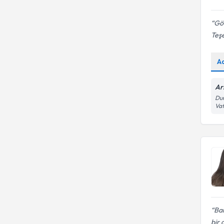
Gö
Teş
A
Ars
Dum
Vat
Ban
bir 