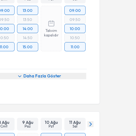
09:00
13:00
09:00
09:50
13:50
09:50
10:00
14:00
10:00
Takvim
kapalıdır
10:50
14:50
10:50
11:00
15:00
11:00
Daha Fazla Göster
8 Ağu
9 Ağu
10 Ağu
11 Ağu
Cmt
Paz
Pzt
Sal