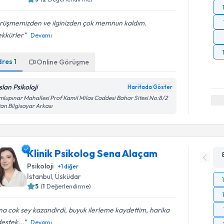
rüşmemizden ve ilginizden çok memnun kaldım.
ekkürler
Devamı
dres
1
Online Görüşme
lan Psikoloji
Haritada Göster
lupınar Mahallesi Prof Kamil Milas Caddesi Bahar Sitesi No:8/2
an Bilgisayar Arkası
Klinik Psikolog Sena Alaçam
Psikoloji
+
1
diğer
İstanbul
, Üsküdar
5
(
1
Değerlendirme)
a cok sey kazandirdi, buyuk ilerleme kaydettim, harika
destek...
Devamı