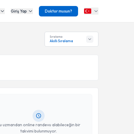
Giriş Yap
Doktor musun?
Sıralama
Akıllı Sıralama
akvimi Talebi
sa Kılıç
için randevu takvimi talebi oluşturun. Size bu
ndevu almanız için bir takvim hazırlandığında e-
lgilendireceğiz.
resiniz
u uzmandan online randevu alabileceğin bir
takvimi bulunmuyor.