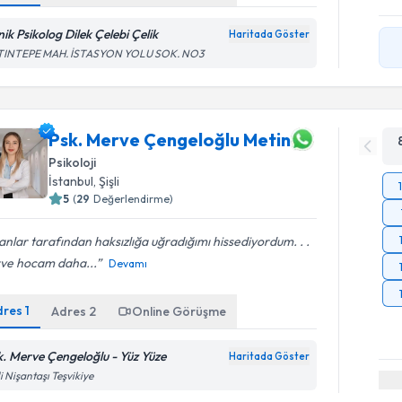
nik Psikolog Dilek Çelebi Çelik
Haritada Göster
TINTEPE MAH. İSTASYON YOLU SOK. NO3
Psk. Merve Çengeloğlu Metin
Psikoloji
İstanbul
, Şişli
5
(
29
Değerlendirme)
anlar tarafından haksızlığa uğradığımı hissediyordum. . .
ve hocam daha...
Devamı
dres
1
Adres
2
Online Görüşme
k. Merve Çengeloğlu - Yüz Yüze
Haritada Göster
li Nişantaşı Teşvikiye