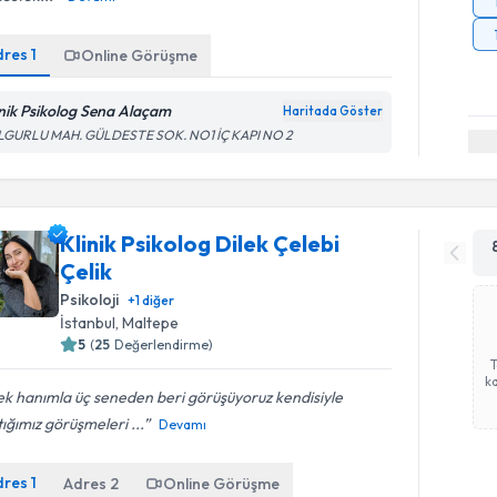
dres
1
Online Görüşme
inik Psikolog Sena Alaçam
Haritada Göster
LGURLU MAH. GÜLDESTE SOK. NO1 İÇ KAPI NO 2
Klinik Psikolog Dilek Çelebi
Çelik
Psikoloji
+
1
diğer
İstanbul
, Maltepe
5
(
25
Değerlendirme)
ka
ek hanımla üç seneden beri görüşüyoruz kendisiyle
ığımız görüşmeleri ...
Devamı
dres
1
Adres
2
Online Görüşme