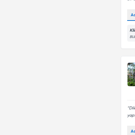
A
Kl
BU
Dil
yapt
A