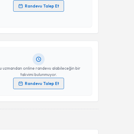
Randevu Talep Et
 verilerimin işlenmesine ilişkin
Aydınlatma Metni
'ni
akvimi Talebi
 ve kişisel verilerimin belirtilen kapsamda
esini kabul ediyorum.
ül Temel Biroğlu
için randevu takvimi talebi
Size bu uzmandan randevu almanız için bir takvim
Takvim Talebini Gönder
ında e-posta ile bilgilendireceğiz.
resiniz
u uzmandan online randevu alabileceğin bir
takvimi bulunmuyor.
Randevu Talep Et
 verilerimin işlenmesine ilişkin
Aydınlatma Metni
'ni
 ve kişisel verilerimin belirtilen kapsamda
esini kabul ediyorum.
Takvim Talebini Gönder