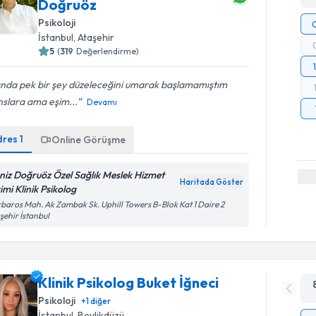
Doğruöz
Psikoloji
İstanbul
, Ataşehir
5
(
319
Değerlendirme)
ında pek bir şey düzeleceğini umarak başlamamıştım
nslara ama eşim...
Devamı
dres
1
Online Görüşme
niz Doğruöz Özel Sağlık Meslek Hizmet
Haritada Göster
imi Klinik Psikolog
baros Mah. Ak Zambak Sk. Uphill Towers B-Blok Kat 1 Daire 2
şehir İstanbul
Klinik Psikolog Buket İğneci
Psikoloji
+
1
diğer
İstanbul
, Beylikdüzü