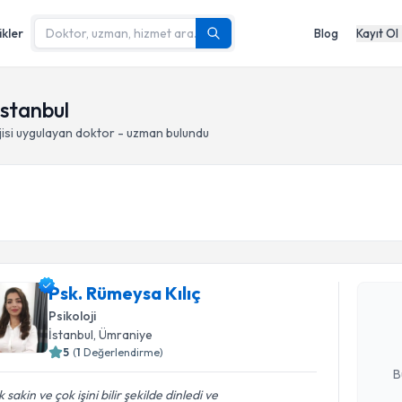
ikler
Blog
Kayıt Ol
İstanbul
isi
uygulayan doktor - uzman bulundu
Randevu T
Psk. Rümey
Psk. Rümeysa Kılıç
uzmandan ra
posta ile bi
Psikoloji
İstanbul
, Ümraniye
E-posta Ad
5
(
1
Değerlendirme)
B
 sakin ve çok işini bilir şekilde dinledi ve